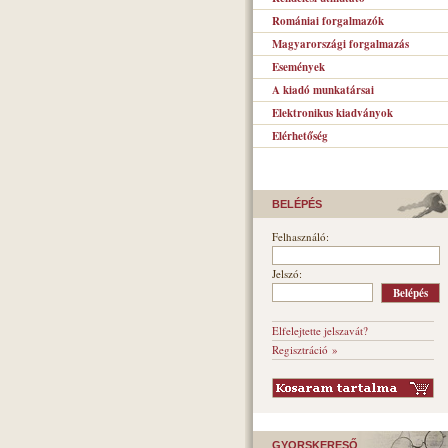
Romániai forgalmazók
Magyarországi forgalmazás
Események
A kiadó munkatársai
Elektronikus kiadványok
Elérhetőség
BELÉPÉS
Felhasználó:
Jelszó:
Elfelejtette jelszavát?
Regisztráció »
GYORSKERESŐ