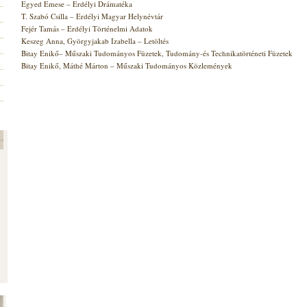
Egyed Emese – Erdélyi Drámatéka
T. Szabó Csilla – Erdélyi Magyar Helynévtár
Fejér Tamás – Erdélyi Történelmi Adatok
Keszeg Anna, Györgyjakab Izabella – Letöltés
Bitay Enikő– Műszaki Tudományos Füzetek, Tudomány-és Technikatörténeti Füzetek
Bitay Enikő, Máthé Márton – Műszaki Tudományos Közlemények