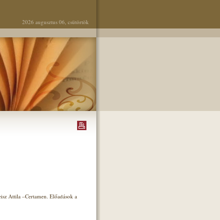
2026 augusztus 06, csütörtök
isz Attila –Certamen. Előadások a