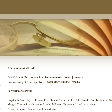
A Kiadó munkatársai
Felelős kiadó: Biró Annamária
biro.annamaria
[kukac]
eme.ro
Szerkesztőségi titkár: Papp Kinga
papp.kinga
[kukac]
eme.ro
Sorozatszerkesztők:
Bogdándi Zsolt, Egyed Emese, Fejér Tamás, Gálfi Emőke, Pakó László, Sófalvi Emese, We
Magyar Tudomány Napján az Erdélyi Múzeum-Egyesület I. szakosztályában
Keszeg Vilmos – Emberek és kontextusok