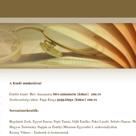
A Kiadó munkatársai
Felelős kiadó: Biró Annamária
biro.annamaria
[kukac]
eme.ro
Szerkesztőségi titkár: Papp Kinga
papp.kinga
[kukac]
eme.ro
Sorozatszerkesztők:
Bogdándi Zsolt, Egyed Emese, Fejér Tamás, Gálfi Emőke, Pakó László, Sófalvi Emese, We
Magyar Tudomány Napján az Erdélyi Múzeum-Egyesület I. szakosztályában
Keszeg Vilmos – Emberek és kontextusok