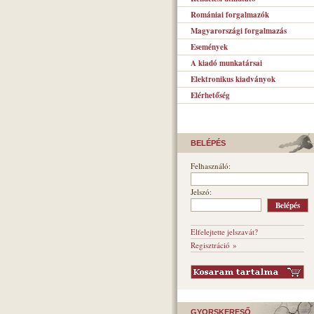
Romániai forgalmazók
Magyarországi forgalmazás
Események
A kiadó munkatársai
Elektronikus kiadványok
Elérhetőség
BELÉPÉS
Felhasználó:
Jelszó:
Elfelejtette jelszavát?
Regisztráció »
GYORSKERESŐ