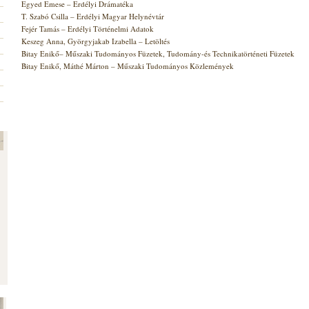
Egyed Emese – Erdélyi Drámatéka
T. Szabó Csilla – Erdélyi Magyar Helynévtár
Fejér Tamás – Erdélyi Történelmi Adatok
Keszeg Anna, Györgyjakab Izabella – Letöltés
Bitay Enikő– Műszaki Tudományos Füzetek, Tudomány-és Technikatörténeti Füzetek
Bitay Enikő, Máthé Márton – Műszaki Tudományos Közlemények