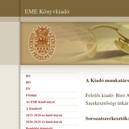
EME Könyvkiadó
HU
A Kiadó munkatárs
RO
EN
Felelős kiadó: Biró
Főoldal
Az EME Kiadványai
Szerkesztőségi titká
A Kiadóról
2015-2020-as kiadványok
Sorozatszerkesztők
2020-2025-ös kiadványok
Rendelési útmutató