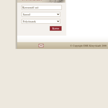
© Copyright EME Könyvkiadó 2008