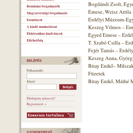
Bogdándi Zsolt, Egye
Romániai forgalmazók
Emese, Weisz Attila
Magyarországi forgalmazás
Erdélyi Múzeum-Egye
Események
Keszeg Vilmos – Emb
A kiadó munkatársai
Elektronikus kiadványok
Egyed Emese – Erdé
Elérhetőség
T. Szabó Csilla – Er
Fejér Tamás – Erdél
Keszeg Anna, Györgyj
BELÉPÉS
Bitay Enikő– Műszak
Felhasználó:
Füzetek
Bitay Enikő, Máthé
Jelszó:
Elfelejtette jelszavát?
Regisztráció »
GYORSKERESŐ