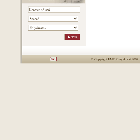
© Copyright EME Könyvkiadó 2008