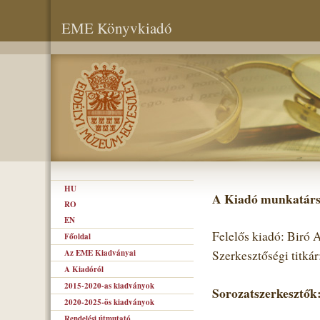
EME Könyvkiadó
HU
A Kiadó munkatárs
RO
EN
Felelős kiadó: Biró
Főoldal
Az EME Kiadványai
Szerkesztőségi titká
A Kiadóról
2015-2020-as kiadványok
Sorozatszerkesztők
2020-2025-ös kiadványok
Rendelési útmutató