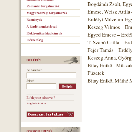
Bogdándi Zsolt, Egye
Romániai forgalmazók
Emese, Weisz Attila
Magyarországi forgalmazás
Erdélyi Múzeum-Egye
Események
Keszeg Vilmos – Emb
A kiadó munkatársai
Elektronikus kiadványok
Egyed Emese – Erdé
Elérhetőség
T. Szabó Csilla – Er
Fejér Tamás – Erdél
Keszeg Anna, Györgyj
BELÉPÉS
Bitay Enikő– Műszak
Felhasználó:
Füzetek
Bitay Enikő, Máthé
Jelszó:
Elfelejtette jelszavát?
Regisztráció »
GYORSKERESŐ