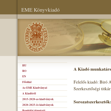
EME Könyvkiadó
HU
A Kiadó munkatárs
RO
EN
Felelős kiadó: Biró
Főoldal
Az EME Kiadványai
Szerkesztőségi titká
A Kiadóról
2015-2020-as kiadványok
Sorozatszerkesztők
2020-2025-ös kiadványok
Rendelési útmutató