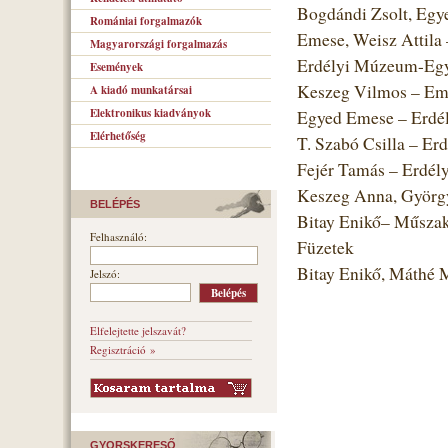
Bogdándi Zsolt, Egye
Romániai forgalmazók
Emese, Weisz Attila
Magyarországi forgalmazás
Erdélyi Múzeum-Egye
Események
Keszeg Vilmos – Emb
A kiadó munkatársai
Elektronikus kiadványok
Egyed Emese – Erdé
Elérhetőség
T. Szabó Csilla – Er
Fejér Tamás – Erdél
Keszeg Anna, Györgyj
BELÉPÉS
Bitay Enikő– Műszak
Felhasználó:
Füzetek
Bitay Enikő, Máthé
Jelszó:
Elfelejtette jelszavát?
Regisztráció »
GYORSKERESŐ