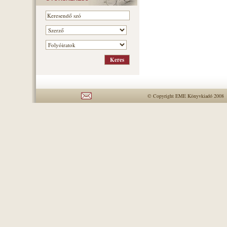
© Copyright EME Könyvkiadó 2008