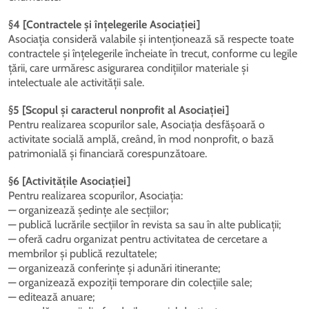
§4 [Contractele și înțelegerile Asociației]
Asociația consideră valabile și intenționează să respecte toate
contractele și înțelegerile încheiate în trecut, conforme cu legile
țării, care urmăresc asigurarea condițiilor materiale și
intelectuale ale activității sale.
§5 [Scopul și caracterul nonprofit al Asociației]
Pentru realizarea scopurilor sale, Asociația desfășoară o
activitate socială amplă, creând, în mod nonprofit, o bază
patrimonială și financiară corespunzătoare.
§6 [Activitățile Asociației]
Pentru realizarea scopurilor, Asociația:
— organizează ședințe ale secțiilor;
— publică lucrările secțiilor în revista sa sau în alte publicații;
— oferă cadru organizat pentru activitatea de cercetare a
membrilor și publică rezultatele;
— organizează conferințe și adunări itinerante;
— organizează expoziții temporare din colecțiile sale;
— editează anuare;