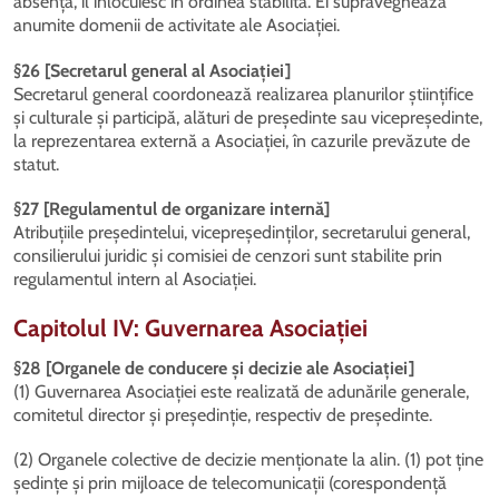
absență, îl înlocuiesc în ordinea stabilită. Ei supraveghează
anumite domenii de activitate ale Asociației.
§26 [Secretarul general al Asociației]
Secretarul general coordonează realizarea planurilor științifice
și culturale și participă, alături de președinte sau vicepreședinte,
la reprezentarea externă a Asociației, în cazurile prevăzute de
statut.
§27 [Regulamentul de organizare internă]
Atribuțiile președintelui, vicepreședinților, secretarului general,
consilierului juridic și comisiei de cenzori sunt stabilite prin
regulamentul intern al Asociației.
Capitolul IV: Guvernarea Asociației
§28 [Organele de conducere și decizie ale Asociației]
(1) Guvernarea Asociației este realizată de adunările generale,
comitetul director și președinție, respectiv de președinte.
(2) Organele colective de decizie menționate la alin. (1) pot ține
ședințe și prin mijloace de telecomunicații (corespondență