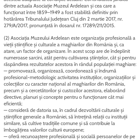
dintre actuala Asociație Muzeul Ardelean și cea care a
funcționat între 1859–1949 a fost stabilită definitiv prin
hotărârea Tribunalului Județean Cluj din 2 martie 2017, nr.
279/A/2017, pronunțată în dosarul nr. 17289/211/2015.
(2) Asociația Muzeului Ardelean este organizația profesională a
vieții științifice și culturale a maghiarilor din România și, ca
atare, un factor de organizare. În acest scop are de îndeplinit
numeroase sarcini, atât pentru cultivarea științelor, cât și pentru
răspândirea rezultatelor acestora în rândul populației maghiare:
— promovează, organizează, coordonează și îndrumă
profesional-metodologic activitatea instituțiilor, organizațiilor și
colecțiilor cu caracter național al maghiarilor din România,
precum și a cercetătorilor și custozilor acestora, elaborând
directive, planuri și concepte pentru o funcționare cât mai
eficientă;
— consideră de datoria sa, în cadrul dezvoltării culturale și
științifice generale a României, să întrețină relații cu instituții
similare, să cultive tradițiile comune și să contribuie la
îmbogățirea valorilor culturii europene;
— oferă recunoaștere profesională și socială persoanelor de pe