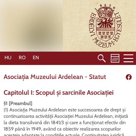
Mergi
la
conţinutul
principal
HU
RO
EN
Asociația Muzeului Ardelean - Statut
Shar
Capitolul I: Scopul și sarcinile Asociației
§1 [Preambul]
(1) Asociația Muzeului Ardelean este succesoarea de drept și
continuatoarea activității Asociației Muzeului Ardelean, inițiată
la dieta transilvană din 1841/3 și care a funcționat efectiv din
1859 până în 1949, având ca obiectiv realizarea scopurilor
acesteia adaptate la condițiile actuale. Continuitatea juridică