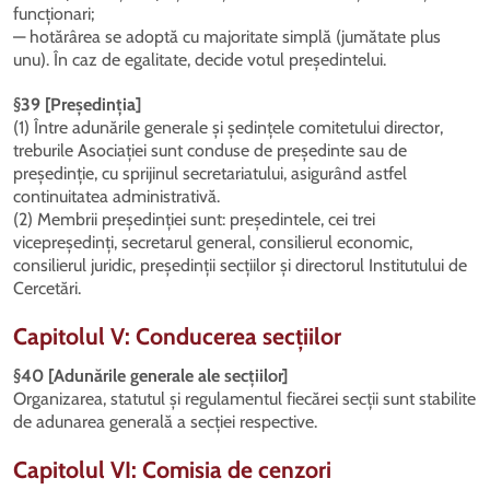
funcționari;
— hotărârea se adoptă cu majoritate simplă (jumătate plus
unu). În caz de egalitate, decide votul președintelui.
§39 [Președinția]
(1) Între adunările generale și ședințele comitetului director,
treburile Asociației sunt conduse de președinte sau de
președinție, cu sprijinul secretariatului, asigurând astfel
continuitatea administrativă.
(2) Membrii președinției sunt: președintele, cei trei
vicepreședinți, secretarul general, consilierul economic,
consilierul juridic, președinții secțiilor și directorul Institutului de
Cercetări.
Capitolul V: Conducerea secțiilor
§40 [Adunările generale ale secțiilor]
Organizarea, statutul și regulamentul fiecărei secții sunt stabilite
de adunarea generală a secției respective.
Capitolul VI: Comisia de cenzori