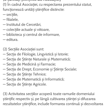
(1) În cadrul Asociației, cu respectarea prezentului statut,
funcționează unități științifice distincte:
— secțiile,
— filialele,
— Institutul de Cercetări,
— colecțiile actuale și viitoare,
— biblioteca și centrul de informare,
— editura.
(2) Secțiile Asociației sunt:
— Secția de Filologie, Lingvistică și Istorie;
— Secția de Științe Naturale și Matematică;
— Secția de Medicină și Farmacie;
— Secția de Drept, Economie și Științe Sociale;
— Secția de Științe Tehnice;
— Secția de Matematică și Informatică;
— Secția de Științe Agricole.
(3) Activitatea secțiilor acoperă toate ramurile domeniului
științific respectiv și, pe lângă cultivarea științei și difuzarea
rezultatelor științifice, include formarea continuă și dezvoltarea