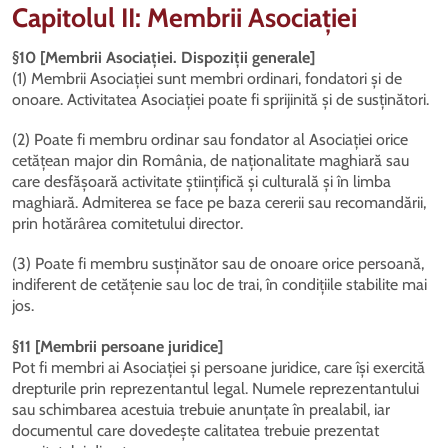
Capitolul II: Membrii Asociației
§10 [Membrii Asociației. Dispoziții generale]
(1) Membrii Asociației sunt membri ordinari, fondatori și de
onoare. Activitatea Asociației poate fi sprijinită și de susținători.
(2) Poate fi membru ordinar sau fondator al Asociației orice
cetățean major din România, de naționalitate maghiară sau
care desfășoară activitate științifică și culturală și în limba
maghiară. Admiterea se face pe baza cererii sau recomandării,
prin hotărârea comitetului director.
(3) Poate fi membru susținător sau de onoare orice persoană,
indiferent de cetățenie sau loc de trai, în condițiile stabilite mai
jos.
§11 [Membrii persoane juridice]
Pot fi membri ai Asociației și persoane juridice, care își exercită
drepturile prin reprezentantul legal. Numele reprezentantului
sau schimbarea acestuia trebuie anunțate în prealabil, iar
documentul care dovedește calitatea trebuie prezentat