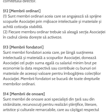
comitetului director.
§12 [Membrii ordinari]
(1) Sunt membri ordinari aceia care se angajează să sprijine
scopurile Asociației prin mijloace intelectuale și materiale și
achită cotizația stabilită.
(2) Fiecare membru ordinar trebuie să aleagă secția Asociației
în cadrul căreia dorește să activeze.
§13 [Membrii fondatori]
Sunt membri fondatori aceia care, pe lângă susținerea
intelectuală și materială a scopurilor Asociației, donează
Asociației cel puțin suma egală cu salariul minim brut pe
economie la data respectivă sau contribuie cu bunuri ori
materiale de aceeași valoare pentru îmbogățirea colecțiilor
Asociației. Membrii fondatori se bucură de toate drepturile
membrilor ordinari.
§14 [Membrii de onoare]
Sunt membri de onoare acei specialiști din țară sau din
străinătate, recunoscuți pentru realizări științifice, literare,
artistice și culturale remarcabile, care au câștigat respectul