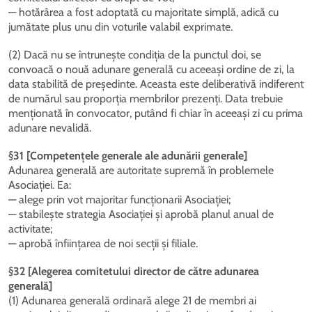
— hotărârea a fost adoptată cu majoritate simplă, adică cu
jumătate plus unu din voturile valabil exprimate.
(2) Dacă nu se întrunește condiția de la punctul doi, se
convoacă o nouă adunare generală cu aceeași ordine de zi, la
data stabilită de președinte. Aceasta este deliberativă indiferent
de numărul sau proporția membrilor prezenți. Data trebuie
menționată în convocator, putând fi chiar în aceeași zi cu prima
adunare nevalidă.
§31 [Competențele generale ale adunării generale]
Adunarea generală are autoritate supremă în problemele
Asociației. Ea:
— alege prin vot majoritar funcționarii Asociației;
— stabilește strategia Asociației și aprobă planul anual de
activitate;
— aprobă înființarea de noi secții și filiale.
§32 [Alegerea comitetului director de către adunarea
generală]
(1) Adunarea generală ordinară alege 21 de membri ai