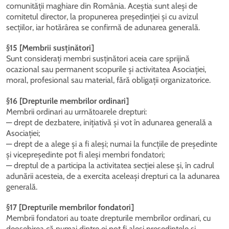
comunității maghiare din România. Aceștia sunt aleși de
comitetul director, la propunerea președinției și cu avizul
secțiilor, iar hotărârea se confirmă de adunarea generală.
§15 [Membrii susținători]
Sunt considerați membri susținători aceia care sprijină
ocazional sau permanent scopurile și activitatea Asociației,
moral, profesional sau material, fără obligații organizatorice.
§16 [Drepturile membrilor ordinari]
Membrii ordinari au următoarele drepturi:
— drept de dezbatere, inițiativă și vot în adunarea generală a
Asociației;
— drept de a alege și a fi aleși; numai la funcțiile de președinte
și vicepreședinte pot fi aleși membri fondatori;
— dreptul de a participa la activitatea secției alese și, în cadrul
adunării acesteia, de a exercita aceleași drepturi ca la adunarea
generală.
§17 [Drepturile membrilor fondatori]
Membrii fondatori au toate drepturile membrilor ordinari, cu
deosebirea că numai dintre ei pot fi aleși președintele și