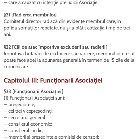
— care a cauzat cu intenție prejudicii Asociației.
§21 [Radierea membrilor]
Comitetul director radiază din evidențe membrul care, în
pofida somațiilor repetate, nu și-a plătit cotizația timp de trei
ani.
§22 [Căi de atac împotriva excluderii sau radierii]
Împotriva hotărârii de excludere sau radiere, membrul interesat
poate face apel la adunarea generală în termen de 15 zile de la
comunicare.
Capitolul III: Funcționarii Asociației
§23 [Funcționarii Asociației]
(1) Funcționarii Asociației sunt:
— președintele;
— cei trei vicepreședinți;
— secretarul general;
— consilierul economic;
— consilierul juridic;
— membrii și președintele comisiei de cenzori;