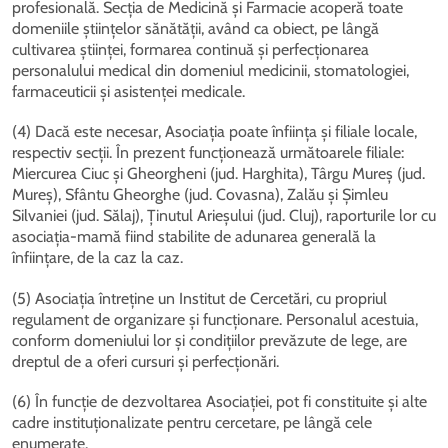
profesională. Secția de Medicină și Farmacie acoperă toate
domeniile științelor sănătății, având ca obiect, pe lângă
cultivarea științei, formarea continuă și perfecționarea
personalului medical din domeniul medicinii, stomatologiei,
farmaceuticii și asistenței medicale.
(4) Dacă este necesar, Asociația poate înființa și filiale locale,
respectiv secții. În prezent funcționează următoarele filiale:
Miercurea Ciuc și Gheorgheni (jud. Harghita), Târgu Mureș (jud.
Mureș), Sfântu Gheorghe (jud. Covasna), Zalău și Șimleu
Silvaniei (jud. Sălaj), Ținutul Arieșului (jud. Cluj), raporturile lor cu
asociația-mamă fiind stabilite de adunarea generală la
înființare, de la caz la caz.
(5) Asociația întreține un Institut de Cercetări, cu propriul
regulament de organizare și funcționare. Personalul acestuia,
conform domeniului lor și condițiilor prevăzute de lege, are
dreptul de a oferi cursuri și perfecționări.
(6) În funcție de dezvoltarea Asociației, pot fi constituite și alte
cadre instituționalizate pentru cercetare, pe lângă cele
enumerate.