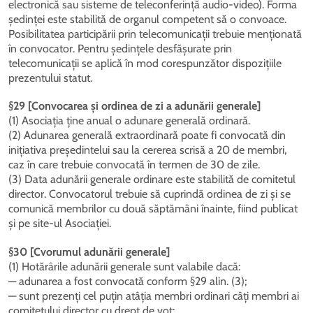
electronică sau sisteme de teleconferință audio-video). Forma
ședinței este stabilită de organul competent să o convoace.
Posibilitatea participării prin telecomunicații trebuie menționată
în convocator. Pentru ședințele desfășurate prin
telecomunicații se aplică în mod corespunzător dispozițiile
prezentului statut.
§29 [Convocarea și ordinea de zi a adunării generale]
(1) Asociația ține anual o adunare generală ordinară.
(2) Adunarea generală extraordinară poate fi convocată din
inițiativa președintelui sau la cererea scrisă a 20 de membri,
caz în care trebuie convocată în termen de 30 de zile.
(3) Data adunării generale ordinare este stabilită de comitetul
director. Convocatorul trebuie să cuprindă ordinea de zi și se
comunică membrilor cu două săptămâni înainte, fiind publicat
și pe site-ul Asociației.
§30 [Cvorumul adunării generale]
(1) Hotărârile adunării generale sunt valabile dacă:
— adunarea a fost convocată conform §29 alin. (3);
— sunt prezenți cel puțin atâția membri ordinari câți membri ai
comitetului director cu drept de vot;