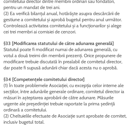
comitetului director dintre membrii ordinari sau fondatori,
pentru un mandat de trei ani.
(2) Ea verifică bilanțul anual, hotărăște asupra descărcării de
gestiune a comitetului și aprobă bugetul pentru anul următor.
Controlează activitatea comitetului și a funcționarilor și alege
cei trei membri ai comisiei de cenzori.
§33 [Modificarea statutului de către adunarea generală]
Statutul poate fi modificat numai de adunarea generală, cu
votul a două treimi din membrii prezenți. Orice propunere de
modificare trebuie discutată în prealabil de comitetul director,
dar poate fi supusă adunării chiar dacă acesta nu o aprobă.
§34 [Competențele comitetului director]
(1) În toate problemele Asociației, cu excepția celor interne ale
secțiilor, între adunările generale ordinare, comitetul director ia
măsuri în așteptarea aprobării de către adunare. Măsurile
urgente ale președinției trebuie raportate la prima ședință
ordinară a comitetului.
(2) Cheltuielile efectuate de Asociație sunt aprobate de comitet,
inclusiv bugetul total.