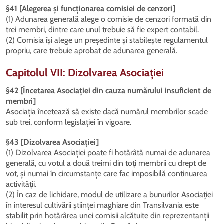
§41 [Alegerea și funcționarea comisiei de cenzori]
(1) Adunarea generală alege o comisie de cenzori formată din
trei membri, dintre care unul trebuie să fie expert contabil.
(2) Comisia își alege un președinte și stabilește regulamentul
propriu, care trebuie aprobat de adunarea generală.
Capitolul VII: Dizolvarea Asociației
§42 [Încetarea Asociației din cauza numărului insuficient de
membri]
Asociația încetează să existe dacă numărul membrilor scade
sub trei, conform legislației în vigoare.
§43 [Dizolvarea Asociației]
(1) Dizolvarea Asociației poate fi hotărâtă numai de adunarea
generală, cu votul a două treimi din toți membrii cu drept de
vot, și numai în circumstanțe care fac imposibilă continuarea
activității.
(2) În caz de lichidare, modul de utilizare a bunurilor Asociației
în interesul cultivării științei maghiare din Transilvania este
stabilit prin hotărârea unei comisii alcătuite din reprezentanții