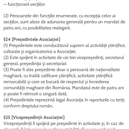
— funcționarii secțiilor.
(2) Persoanele din funcțiile enumerate, cu excepția celor ai
secțiilor, sunt alese de adunarea generală pentru un mandat de
patru ani, cu posibilitatea realegerii.
§24 [Președintele Asociației]
(1) Președintele este conducătorul suprem al activității științifice,
culturale și organizatorice a Asociației.
(2) Este sprijinit în activitate de cei trei vicepreședinți, secretarul
general, președinția și secretariat.
(3) Poate fi ales președinte doar o persoană de naționalitate
maghiară, cu înaltă calificare științifică, activitate științifică
remarcabilă și care se bucură de respectul și încrederea
comunității maghiare din România. Mandatul este de patru ani
și poate fi reînnoit o singură dată.
(4) Președintele reprezintă legal Asociația în raporturile cu terții,
conform dreptului român.
§25 [Vicepreședinții Asociației]
Vicepreședinții îl sprijină pe președinte în activitate și, în caz de