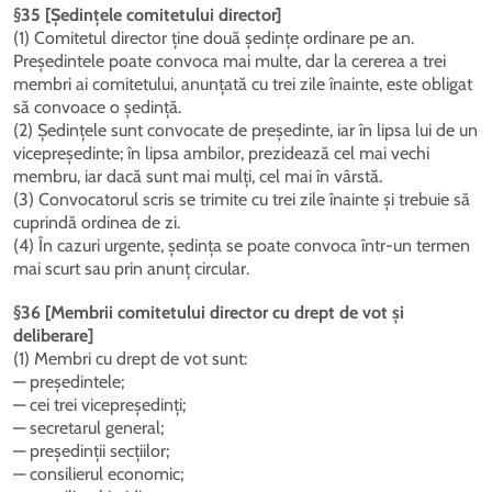
§35 [Ședințele comitetului director]
(1) Comitetul director ține două ședințe ordinare pe an.
Președintele poate convoca mai multe, dar la cererea a trei
membri ai comitetului, anunțată cu trei zile înainte, este obligat
să convoace o ședință.
(2) Ședințele sunt convocate de președinte, iar în lipsa lui de un
vicepreședinte; în lipsa ambilor, prezidează cel mai vechi
membru, iar dacă sunt mai mulți, cel mai în vârstă.
(3) Convocatorul scris se trimite cu trei zile înainte și trebuie să
cuprindă ordinea de zi.
(4) În cazuri urgente, ședința se poate convoca într-un termen
mai scurt sau prin anunț circular.
§36 [Membrii comitetului director cu drept de vot și
deliberare]
(1) Membri cu drept de vot sunt:
— președintele;
— cei trei vicepreședinți;
— secretarul general;
— președinții secțiilor;
— consilierul economic;