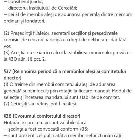
— consilierul juridic;
— directorul Institutului de Cercetări;
— cei 21 de membri aleși de adunarea generală dintre membrii
ordinari și fondatori.
(2) Președinții filialelor, secretarii secțiilor și președintele
comisiei de cenzori participă cu drept de deliberare, dar fără
vot.
(3) Aceștia nu se iau în calcul la stabilirea cvorumului prevăzut
la §30 alin. (1) pct. 2.
§37 [Reînnoirea periodică a membrilor aleși ai comitetului
director]
(1) O treime din membrii comitetului aleși de adunarea
generală sunt înlocuiți prin rotație la fiecare mandat. Modul de
selecție și încetarea mandatului sunt stabilite de comitet.
(2) Cei ieșiți sau retrași pot fi realeși.
§38 [Cvorumul comitetului director]
Hotărârile comitetului sunt valabile dacă:
— ședința a fost convocată conform §35;
— sunt prezenți cel puțin atâția membri nefuncționari câți