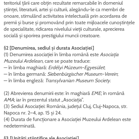
teritoriul țării care obțin rezultate remarcabile în domeniul
științei, literaturii, artei și culturii, alegându-le ca membri de
onoare, stimulând activitatea intelectuală prin acordarea de
premii și burse și promovând prin toate mijloacele cunoștințele
de specialitate, ridicarea nivelului vieții culturale, aprecierea
socială și sporirea prestigiului muncii creatoare.
§2 [Denumirea, sediul și durata Asociației]
(1) Denumirea asociației în limba română este
Asociația
Muzeului Ardelean
, care se poate traduce:
— în limba maghiară:
Erdélyi Múzeum-Egyesület
;
— în limba germană:
Siebenbürgischer Museum-Verein
;
— în limba engleză:
Transylvanian Museum Society
.
(2) Abrevierea denumirii este: în maghiară
EME
; în română
AMA
; iar în prezentul statut „Asociația”.
(3) Sediul Asociației: România, județul Cluj, Cluj-Napoca, str.
Napoca nr. 2–4, ap. 15 și 24.
(4) Durata de funcționare a Asociației Muzeului Ardelean este
nedeterminată.
§3 [Unități științifice ale Asociației]