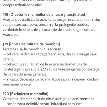
vicepreședinții Asociației.
§18 [Drepturile membrilor de onoare și susținători]
Aceștia pot participa la activitatea secției în care au fost incluși
sau pe care au ales-o, precum și la prelegerile publice,
conferințele itinerante și excursiile de studiu organizate de
Asociație.
§19 [Încetarea calității de membru]
Încetează să fie membru al Asociației:
— cel care își declară retragerea în scris, din ziua înregistrării
cererii;
— cel exclus sau radiat, de la expirarea termenului de
contestație prevăzut la §22 sau de la respingerea contestației
de către adunarea generală;
— în cazul decesului persoanei fizice sau al începerii lichidării
persoanei juridice.
§20 [Excluderea membrilor]
Comitetul director exclude din Asociație pe acel membru:
— condamnat definitiv pentru infracțiuni comune;