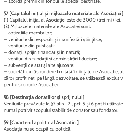
— acordă premii din fondurile special destinate.
§7 [Capitalul inițial și mijloacele materiale ale Asociației]
(1) Capitalul inițial al Asociației este de 3000 (trei mii) lei.
(2) Mijloacele materiale ale Asociației sunt:
— cotizațiile membrilor;
— veniturile din expoziții și manifestări științifice;
— veniturile din publicații;
— donații, sprijin financiar și în natură;
— venituri din fundații și administrări fiduciare;
— subvenții de stat și alte ajutoare;
— societăți cu răspundere limitată înființate de Asociație, al
căror profit net, pe lângă dezvoltare, se utilizează exclusiv
pentru scopurile Asociației.
§8 [Destinația donațiilor și sprijinului]
Veniturile prevăzute la §7 alin. (2), pct. 5 și 6 pot fi utilizate
numai potrivit scopului stabilit de donator sau fondator.
§9 [Caracterul apolitic al Asociației]
Asociația nu se ocupă cu politică.