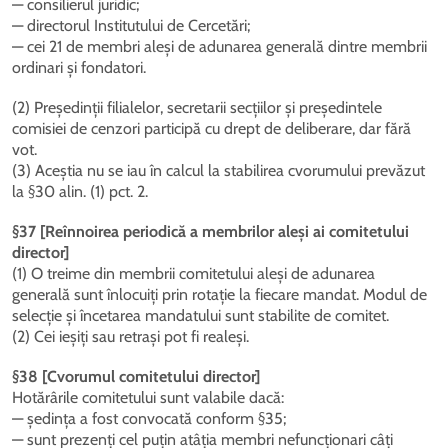
— consilierul juridic;
— directorul Institutului de Cercetări;
— cei 21 de membri aleși de adunarea generală dintre membrii
ordinari și fondatori.
(2) Președinții filialelor, secretarii secțiilor și președintele
comisiei de cenzori participă cu drept de deliberare, dar fără
vot.
(3) Aceștia nu se iau în calcul la stabilirea cvorumului prevăzut
la §30 alin. (1) pct. 2.
§37 [Reînnoirea periodică a membrilor aleși ai comitetului
director]
(1) O treime din membrii comitetului aleși de adunarea
generală sunt înlocuiți prin rotație la fiecare mandat. Modul de
selecție și încetarea mandatului sunt stabilite de comitet.
(2) Cei ieșiți sau retrași pot fi realeși.
§38 [Cvorumul comitetului director]
Hotărârile comitetului sunt valabile dacă:
— ședința a fost convocată conform §35;
— sunt prezenți cel puțin atâția membri nefuncționari câți