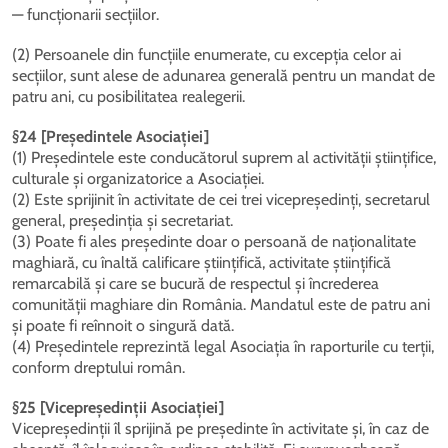
— funcționarii secțiilor.
(2) Persoanele din funcțiile enumerate, cu excepția celor ai
secțiilor, sunt alese de adunarea generală pentru un mandat de
patru ani, cu posibilitatea realegerii.
§24 [Președintele Asociației]
(1) Președintele este conducătorul suprem al activității științifice,
culturale și organizatorice a Asociației.
(2) Este sprijinit în activitate de cei trei vicepreședinți, secretarul
general, președinția și secretariat.
(3) Poate fi ales președinte doar o persoană de naționalitate
maghiară, cu înaltă calificare științifică, activitate științifică
remarcabilă și care se bucură de respectul și încrederea
comunității maghiare din România. Mandatul este de patru ani
și poate fi reînnoit o singură dată.
(4) Președintele reprezintă legal Asociația în raporturile cu terții,
conform dreptului român.
§25 [Vicepreședinții Asociației]
Vicepreședinții îl sprijină pe președinte în activitate și, în caz de