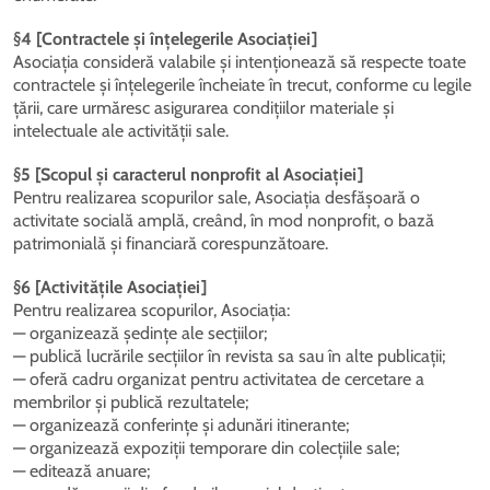
§4 [Contractele și înțelegerile Asociației]
Asociația consideră valabile și intenționează să respecte toate
contractele și înțelegerile încheiate în trecut, conforme cu legile
țării, care urmăresc asigurarea condițiilor materiale și
intelectuale ale activității sale.
§5 [Scopul și caracterul nonprofit al Asociației]
Pentru realizarea scopurilor sale, Asociația desfășoară o
activitate socială amplă, creând, în mod nonprofit, o bază
patrimonială și financiară corespunzătoare.
§6 [Activitățile Asociației]
Pentru realizarea scopurilor, Asociația:
— organizează ședințe ale secțiilor;
— publică lucrările secțiilor în revista sa sau în alte publicații;
— oferă cadru organizat pentru activitatea de cercetare a
membrilor și publică rezultatele;
— organizează conferințe și adunări itinerante;
— organizează expoziții temporare din colecțiile sale;
— editează anuare;