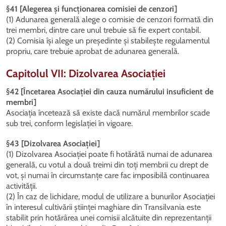
§41 [Alegerea și funcționarea comisiei de cenzori]
(1) Adunarea generală alege o comisie de cenzori formată din
trei membri, dintre care unul trebuie să fie expert contabil.
(2) Comisia își alege un președinte și stabilește regulamentul
propriu, care trebuie aprobat de adunarea generală.
Capitolul VII: Dizolvarea Asociației
§42 [Încetarea Asociației din cauza numărului insuficient de
membri]
Asociația încetează să existe dacă numărul membrilor scade
sub trei, conform legislației în vigoare.
§43 [Dizolvarea Asociației]
(1) Dizolvarea Asociației poate fi hotărâtă numai de adunarea
generală, cu votul a două treimi din toți membrii cu drept de
vot, și numai în circumstanțe care fac imposibilă continuarea
activității.
(2) În caz de lichidare, modul de utilizare a bunurilor Asociației
în interesul cultivării științei maghiare din Transilvania este
stabilit prin hotărârea unei comisii alcătuite din reprezentanții