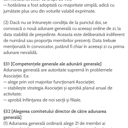
— hotărârea a fost adoptată cu majoritate simplă, adică cu
jumătate plus unu din voturile valabil exprimate.
(2) Dacă nu se întrunește condiția de la punctul doi, se
convoacă o nouă adunare generală cu aceeași ordine de zi, la
data stabilită de președinte. Aceasta este deliberativă indiferent
de numărul sau proporția membrilor prezenți. Data trebuie
menționată în convocator, putând fi chiar în aceeași zi cu prima
adunare nevalidă.
§31 [Competențele generale ale adunării generale]
Adunarea generală are autoritate supremă în problemele
Asociației. Ea:
— alege prin vot majoritar funcționarii Asociației;
— stabilește strategia Asociației și aprobă planul anual de
activitate;
— aprobă înființarea de noi secții și filiale.
§32 [Alegerea comitetului director de către adunarea
generală]
(1) Adunarea generală ordinară alege 21 de membri ai