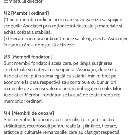
comitetului director.
§12 [Membrii ordinari]
(1) Sunt membri ordinari aceia care se angajează să sprijine
scopurile Asociației prin mijloace intelectuale și materiale și
achită cotizația stabilită.
(2) Fiecare membru ordinar trebuie să aleagă secția Asociației
în cadrul căreia dorește să activeze.
§13 [Membrii fondatori]
Sunt membri fondatori aceia care, pe lângă susținerea
intelectuală și materială a scopurilor Asociației, donează
Asociației cel puțin suma egală cu salariul minim brut pe
economie la data respectivă sau contribuie cu bunuri ori
materiale de aceeași valoare pentru îmbogățirea colecțiilor
Asociației. Membrii fondatori se bucură de toate drepturile
membrilor ordinari.
§14 [Membrii de onoare]
Sunt membri de onoare acei specialiști din țară sau din
străinătate, recunoscuți pentru realizări științifice, literare,
artistice și culturale remarcabile, care au câștigat respectul