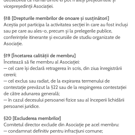
vicepreședinții Asociației.
§18 [Drepturile membrilor de onoare și susținători]
Aceștia pot participa la activitatea secției în care au fost incluși
sau pe care au ales-o, precum și la prelegerile publice,
conferințele itinerante și excursiile de studiu organizate de
Asociație.
§19 [Încetarea calității de membru]
Încetează să fie membru al Asociației:
— cel care își declară retragerea în scris, din ziua înregistrării
cererii;
— cel exclus sau radiat, de la expirarea termenului de
contestație prevăzut la §22 sau de la respingerea contestației
de către adunarea generală;
— în cazul decesului persoanei fizice sau al începerii lichidării
persoanei juridice.
§20 [Excluderea membrilor]
Comitetul director exclude din Asociație pe acel membru:
— condamnat definitiv pentru infracțiuni comune;