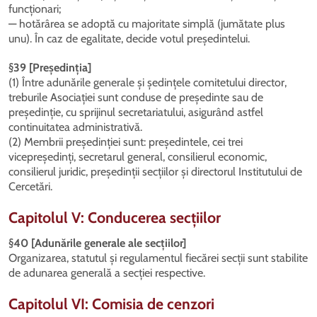
funcționari;
— hotărârea se adoptă cu majoritate simplă (jumătate plus
unu). În caz de egalitate, decide votul președintelui.
§39 [Președinția]
(1) Între adunările generale și ședințele comitetului director,
treburile Asociației sunt conduse de președinte sau de
președinție, cu sprijinul secretariatului, asigurând astfel
continuitatea administrativă.
(2) Membrii președinției sunt: președintele, cei trei
vicepreședinți, secretarul general, consilierul economic,
consilierul juridic, președinții secțiilor și directorul Institutului de
Cercetări.
Capitolul V: Conducerea secțiilor
§40 [Adunările generale ale secțiilor]
Organizarea, statutul și regulamentul fiecărei secții sunt stabilite
de adunarea generală a secției respective.
Capitolul VI: Comisia de cenzori