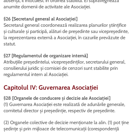
absență, îl înlocuiesc în ordinea stabilită. Ei supraveghează
anumite domenii de activitate ale Asociației.
§26 [Secretarul general al Asociației]
Secretarul general coordonează realizarea planurilor științifice
și culturale și participă, alături de președinte sau vicepreședinte,
la reprezentarea externă a Asociației, în cazurile prevăzute de
statut.
§27 [Regulamentul de organizare internă]
Atribuțiile președintelui, vicepreședinților, secretarului general,
consilierului juridic și comisiei de cenzori sunt stabilite prin
regulamentul intern al Asociației.
Capitolul IV: Guvernarea Asociației
§28 [Organele de conducere și decizie ale Asociației]
(1) Guvernarea Asociației este realizată de adunările generale,
comitetul director și președinție, respectiv de președinte.
(2) Organele colective de decizie menționate la alin. (1) pot ține
ședințe și prin mijloace de telecomunicații (corespondență