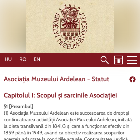
Mergi
la
conţinutul
principal
HU
RO
EN
Asociația Muzeului Ardelean - Statut
Shar
Capitolul I: Scopul și sarcinile Asociației
§1 [Preambul]
(1) Asociația Muzeului Ardelean este succesoarea de drept și
continuatoarea activității Asociației Muzeului Ardelean, inițiată
la dieta transilvană din 1841/3 și care a funcționat efectiv din
1859 până în 1949, având ca obiectiv realizarea scopurilor
acesteia adaptate la condițiile actuale. Continuitatea juridică