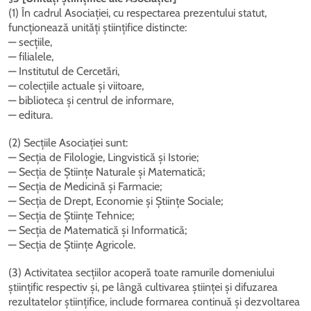
(1) În cadrul Asociației, cu respectarea prezentului statut,
funcționează unități științifice distincte:
— secțiile,
— filialele,
— Institutul de Cercetări,
— colecțiile actuale și viitoare,
— biblioteca și centrul de informare,
— editura.
(2) Secțiile Asociației sunt:
— Secția de Filologie, Lingvistică și Istorie;
— Secția de Științe Naturale și Matematică;
— Secția de Medicină și Farmacie;
— Secția de Drept, Economie și Științe Sociale;
— Secția de Științe Tehnice;
— Secția de Matematică și Informatică;
— Secția de Științe Agricole.
(3) Activitatea secțiilor acoperă toate ramurile domeniului
științific respectiv și, pe lângă cultivarea științei și difuzarea
rezultatelor științifice, include formarea continuă și dezvoltarea