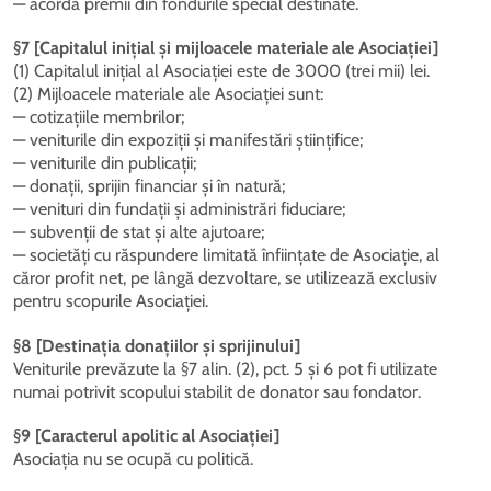
— acordă premii din fondurile special destinate.
§7 [Capitalul inițial și mijloacele materiale ale Asociației]
(1) Capitalul inițial al Asociației este de 3000 (trei mii) lei.
(2) Mijloacele materiale ale Asociației sunt:
— cotizațiile membrilor;
— veniturile din expoziții și manifestări științifice;
— veniturile din publicații;
— donații, sprijin financiar și în natură;
— venituri din fundații și administrări fiduciare;
— subvenții de stat și alte ajutoare;
— societăți cu răspundere limitată înființate de Asociație, al
căror profit net, pe lângă dezvoltare, se utilizează exclusiv
pentru scopurile Asociației.
§8 [Destinația donațiilor și sprijinului]
Veniturile prevăzute la §7 alin. (2), pct. 5 și 6 pot fi utilizate
numai potrivit scopului stabilit de donator sau fondator.
§9 [Caracterul apolitic al Asociației]
Asociația nu se ocupă cu politică.