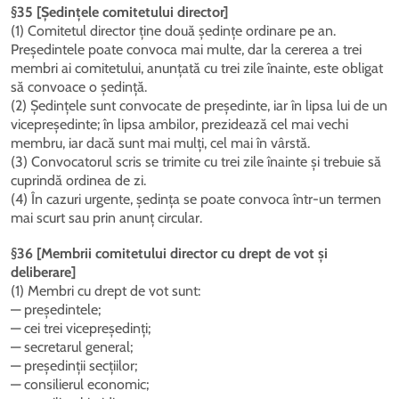
§35 [Ședințele comitetului director]
(1) Comitetul director ține două ședințe ordinare pe an.
Președintele poate convoca mai multe, dar la cererea a trei
membri ai comitetului, anunțată cu trei zile înainte, este obligat
să convoace o ședință.
(2) Ședințele sunt convocate de președinte, iar în lipsa lui de un
vicepreședinte; în lipsa ambilor, prezidează cel mai vechi
membru, iar dacă sunt mai mulți, cel mai în vârstă.
(3) Convocatorul scris se trimite cu trei zile înainte și trebuie să
cuprindă ordinea de zi.
(4) În cazuri urgente, ședința se poate convoca într-un termen
mai scurt sau prin anunț circular.
§36 [Membrii comitetului director cu drept de vot și
deliberare]
(1) Membri cu drept de vot sunt:
— președintele;
— cei trei vicepreședinți;
— secretarul general;
— președinții secțiilor;
— consilierul economic;