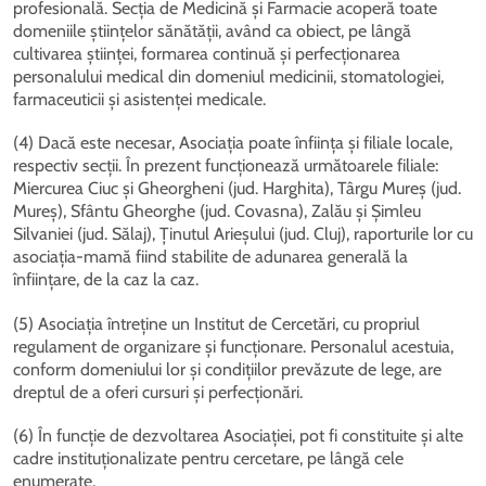
profesională. Secția de Medicină și Farmacie acoperă toate
domeniile științelor sănătății, având ca obiect, pe lângă
cultivarea științei, formarea continuă și perfecționarea
personalului medical din domeniul medicinii, stomatologiei,
farmaceuticii și asistenței medicale.
(4) Dacă este necesar, Asociația poate înființa și filiale locale,
respectiv secții. În prezent funcționează următoarele filiale:
Miercurea Ciuc și Gheorgheni (jud. Harghita), Târgu Mureș (jud.
Mureș), Sfântu Gheorghe (jud. Covasna), Zalău și Șimleu
Silvaniei (jud. Sălaj), Ținutul Arieșului (jud. Cluj), raporturile lor cu
asociația-mamă fiind stabilite de adunarea generală la
înființare, de la caz la caz.
(5) Asociația întreține un Institut de Cercetări, cu propriul
regulament de organizare și funcționare. Personalul acestuia,
conform domeniului lor și condițiilor prevăzute de lege, are
dreptul de a oferi cursuri și perfecționări.
(6) În funcție de dezvoltarea Asociației, pot fi constituite și alte
cadre instituționalizate pentru cercetare, pe lângă cele
enumerate.