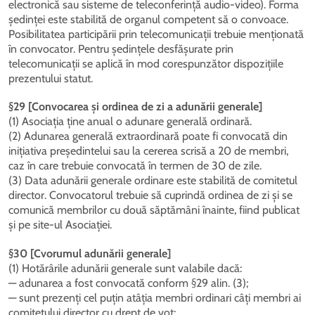
electronică sau sisteme de teleconferință audio-video). Forma
ședinței este stabilită de organul competent să o convoace.
Posibilitatea participării prin telecomunicații trebuie menționată
în convocator. Pentru ședințele desfășurate prin
telecomunicații se aplică în mod corespunzător dispozițiile
prezentului statut.
§29 [Convocarea și ordinea de zi a adunării generale]
(1) Asociația ține anual o adunare generală ordinară.
(2) Adunarea generală extraordinară poate fi convocată din
inițiativa președintelui sau la cererea scrisă a 20 de membri,
caz în care trebuie convocată în termen de 30 de zile.
(3) Data adunării generale ordinare este stabilită de comitetul
director. Convocatorul trebuie să cuprindă ordinea de zi și se
comunică membrilor cu două săptămâni înainte, fiind publicat
și pe site-ul Asociației.
§30 [Cvorumul adunării generale]
(1) Hotărârile adunării generale sunt valabile dacă:
— adunarea a fost convocată conform §29 alin. (3);
— sunt prezenți cel puțin atâția membri ordinari câți membri ai
comitetului director cu drept de vot;