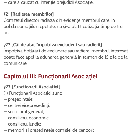
— care a cauzat cu intenție prejudicii Asociației.
§21 [Radierea membrilor]
Comitetul director radiază din evidențe membrul care, în
pofida somațiilor repetate, nu și-a plătit cotizația timp de trei
ani.
§22 [Căi de atac împotriva excluderii sau radierii]
Împotriva hotărârii de excludere sau radiere, membrul interesat
poate face apel la adunarea generală în termen de 15 zile de la
comunicare.
Capitolul III: Funcționarii Asociației
§23 [Funcționarii Asociației]
(1) Funcționarii Asociației sunt:
— președintele;
— cei trei vicepreședinți;
— secretarul general;
— consilierul economic;
— consilierul juridic;
— membrii și președintele comisiei de cenzori;