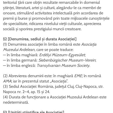
teritoriul țării care obțin rezultate remarcabile în domeniul
științei, literaturii, artei și culturii, alegându-le ca membri de
onoare, stimulând activitatea intelectuală prin acordarea de
premii și burse și promovând prin toate mijloacele cunoștințele
de specialitate, ridicarea nivelului vieții culturale, aprecierea
socială și sporirea prestigiului muncii creatoare.
§2 [Denumirea, sediul și durata Asociației]
(1) Denumirea asociației în limba română este
Asociația
Muzeului Ardelean
, care se poate traduce:
— în limba maghiară:
Erdélyi Múzeum-Egyesület
;
— în limba germană:
Siebenbürgischer Museum-Verein
;
— în limba engleză:
Transylvanian Museum Society
.
(2) Abrevierea denumirii este: în maghiară
EME
; în română
AMA
; iar în prezentul statut „Asociația”.
(3) Sediul Asociației: România, județul Cluj, Cluj-Napoca, str.
Napoca nr. 2–4, ap. 15 și 24.
(4) Durata de funcționare a Asociației Muzeului Ardelean este
nedeterminată.
§3 [Unități științifice ale Asociației]