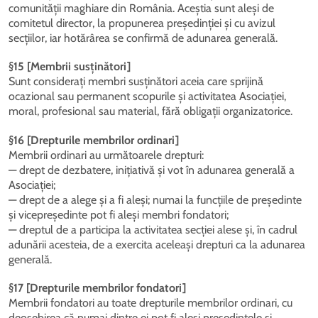
comunității maghiare din România. Aceștia sunt aleși de
comitetul director, la propunerea președinției și cu avizul
secțiilor, iar hotărârea se confirmă de adunarea generală.
§15 [Membrii susținători]
Sunt considerați membri susținători aceia care sprijină
ocazional sau permanent scopurile și activitatea Asociației,
moral, profesional sau material, fără obligații organizatorice.
§16 [Drepturile membrilor ordinari]
Membrii ordinari au următoarele drepturi:
— drept de dezbatere, inițiativă și vot în adunarea generală a
Asociației;
— drept de a alege și a fi aleși; numai la funcțiile de președinte
și vicepreședinte pot fi aleși membri fondatori;
— dreptul de a participa la activitatea secției alese și, în cadrul
adunării acesteia, de a exercita aceleași drepturi ca la adunarea
generală.
§17 [Drepturile membrilor fondatori]
Membrii fondatori au toate drepturile membrilor ordinari, cu
deosebirea că numai dintre ei pot fi aleși președintele și