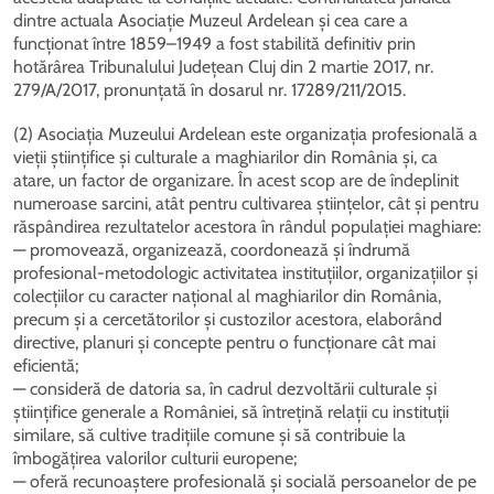
dintre actuala Asociație Muzeul Ardelean și cea care a
funcționat între 1859–1949 a fost stabilită definitiv prin
hotărârea Tribunalului Județean Cluj din 2 martie 2017, nr.
279/A/2017, pronunțată în dosarul nr. 17289/211/2015.
(2) Asociația Muzeului Ardelean este organizația profesională a
vieții științifice și culturale a maghiarilor din România și, ca
atare, un factor de organizare. În acest scop are de îndeplinit
numeroase sarcini, atât pentru cultivarea științelor, cât și pentru
răspândirea rezultatelor acestora în rândul populației maghiare:
— promovează, organizează, coordonează și îndrumă
profesional-metodologic activitatea instituțiilor, organizațiilor și
colecțiilor cu caracter național al maghiarilor din România,
precum și a cercetătorilor și custozilor acestora, elaborând
directive, planuri și concepte pentru o funcționare cât mai
eficientă;
— consideră de datoria sa, în cadrul dezvoltării culturale și
științifice generale a României, să întrețină relații cu instituții
similare, să cultive tradițiile comune și să contribuie la
îmbogățirea valorilor culturii europene;
— oferă recunoaștere profesională și socială persoanelor de pe