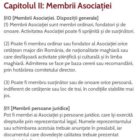
Capitolul II: Membrii Asociației
§10 [Membrii Asociației. Dispoziții generale]
(1) Membrii Asociației sunt membri ordinari, fondatori și de
onoare. Activitatea Asociației poate fi sprijinită și de susținători.
(2) Poate fi membru ordinar sau fondator al Asociației orice
cetățean major din România, de naționalitate maghiară sau
care desfășoară activitate științifică și culturală și în limba
maghiară. Admiterea se face pe baza cererii sau recomandării,
prin hotărârea comitetului director.
(3) Poate fi membru susținător sau de onoare orice persoană,
indiferent de cetățenie sau loc de trai, în condițiile stabilite mai
jos.
§11 [Membrii persoane juridice]
Pot fi membri ai Asociației și persoane juridice, care își exercită
drepturile prin reprezentantul legal. Numele reprezentantului
sau schimbarea acestuia trebuie anunțate în prealabil, iar
documentul care dovedește calitatea trebuie prezentat