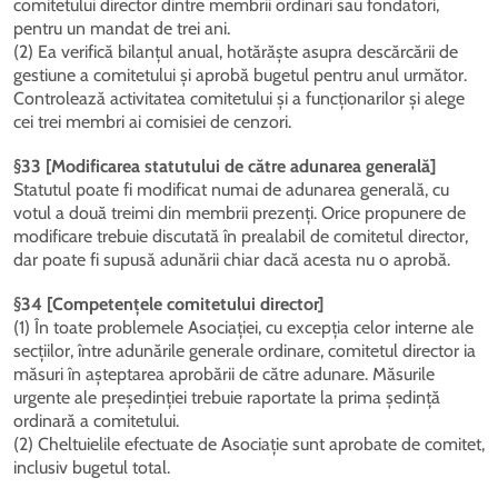
comitetului director dintre membrii ordinari sau fondatori,
pentru un mandat de trei ani.
(2) Ea verifică bilanțul anual, hotărăște asupra descărcării de
gestiune a comitetului și aprobă bugetul pentru anul următor.
Controlează activitatea comitetului și a funcționarilor și alege
cei trei membri ai comisiei de cenzori.
§33 [Modificarea statutului de către adunarea generală]
Statutul poate fi modificat numai de adunarea generală, cu
votul a două treimi din membrii prezenți. Orice propunere de
modificare trebuie discutată în prealabil de comitetul director,
dar poate fi supusă adunării chiar dacă acesta nu o aprobă.
§34 [Competențele comitetului director]
(1) În toate problemele Asociației, cu excepția celor interne ale
secțiilor, între adunările generale ordinare, comitetul director ia
măsuri în așteptarea aprobării de către adunare. Măsurile
urgente ale președinției trebuie raportate la prima ședință
ordinară a comitetului.
(2) Cheltuielile efectuate de Asociație sunt aprobate de comitet,
inclusiv bugetul total.