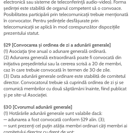
electronică sau sisteme de teleconferință audio-video). Forma
ședinței este stabilită de organul competent să o convoace.
Posibilitatea participării prin telecomunicații trebuie menționată
în convocator. Pentru ședințele desfășurate prin
telecomunicații se aplică în mod corespunzător dispozițiile
prezentului statut.
§29 [Convocarea și ordinea de zi a adunării generale]
(1) Asociația ține anual o adunare generală ordinară.
(2) Adunarea generală extraordinară poate fi convocată din
inițiativa președintelui sau la cererea scrisă a 20 de membri,
caz în care trebuie convocată în termen de 30 de zile.
(3) Data adunării generale ordinare este stabilită de comitetul
director. Convocatorul trebuie să cuprindă ordinea de zi și se
comunică membrilor cu două săptămâni înainte, fiind publicat
și pe site-ul Asociației.
§30 [Cvorumul adunării generale]
(1) Hotărârile adunării generale sunt valabile dacă:
— adunarea a fost convocată conform §29 alin. (3);
— sunt prezenți cel puțin atâția membri ordinari câți membri ai
comitetului director cu drept de vot;