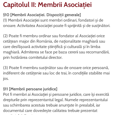
Capitolul II: Membrii Asociației
§10 [Membrii Asociației. Dispoziții generale]
(1) Membrii Asociației sunt membri ordinari, fondatori și de
onoare. Activitatea Asociației poate fi sprijinită și de susținători.
(2) Poate fi membru ordinar sau fondator al Asociației orice
cetățean major din România, de naționalitate maghiară sau
care desfășoară activitate științifică și culturală și în limba
maghiară. Admiterea se face pe baza cererii sau recomandării,
prin hotărârea comitetului director.
(3) Poate fi membru susținător sau de onoare orice persoană,
indiferent de cetățenie sau loc de trai, în condițiile stabilite mai
jos.
§11 [Membrii persoane juridice]
Pot fi membri ai Asociației și persoane juridice, care își exercită
drepturile prin reprezentantul legal. Numele reprezentantului
sau schimbarea acestuia trebuie anunțate în prealabil, iar
documentul care dovedește calitatea trebuie prezentat