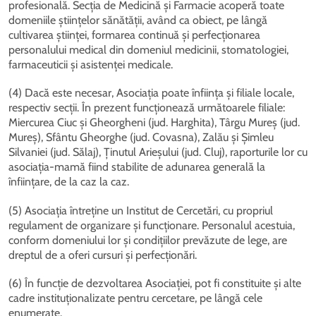
profesională. Secția de Medicină și Farmacie acoperă toate
domeniile științelor sănătății, având ca obiect, pe lângă
cultivarea științei, formarea continuă și perfecționarea
personalului medical din domeniul medicinii, stomatologiei,
farmaceuticii și asistenței medicale.
(4) Dacă este necesar, Asociația poate înființa și filiale locale,
respectiv secții. În prezent funcționează următoarele filiale:
Miercurea Ciuc și Gheorgheni (jud. Harghita), Târgu Mureș (jud.
Mureș), Sfântu Gheorghe (jud. Covasna), Zalău și Șimleu
Silvaniei (jud. Sălaj), Ținutul Arieșului (jud. Cluj), raporturile lor cu
asociația-mamă fiind stabilite de adunarea generală la
înființare, de la caz la caz.
(5) Asociația întreține un Institut de Cercetări, cu propriul
regulament de organizare și funcționare. Personalul acestuia,
conform domeniului lor și condițiilor prevăzute de lege, are
dreptul de a oferi cursuri și perfecționări.
(6) În funcție de dezvoltarea Asociației, pot fi constituite și alte
cadre instituționalizate pentru cercetare, pe lângă cele
enumerate.