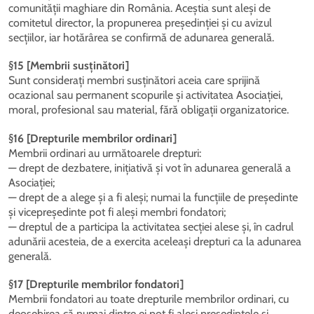
comunității maghiare din România. Aceștia sunt aleși de
comitetul director, la propunerea președinției și cu avizul
secțiilor, iar hotărârea se confirmă de adunarea generală.
§15 [Membrii susținători]
Sunt considerați membri susținători aceia care sprijină
ocazional sau permanent scopurile și activitatea Asociației,
moral, profesional sau material, fără obligații organizatorice.
§16 [Drepturile membrilor ordinari]
Membrii ordinari au următoarele drepturi:
— drept de dezbatere, inițiativă și vot în adunarea generală a
Asociației;
— drept de a alege și a fi aleși; numai la funcțiile de președinte
și vicepreședinte pot fi aleși membri fondatori;
— dreptul de a participa la activitatea secției alese și, în cadrul
adunării acesteia, de a exercita aceleași drepturi ca la adunarea
generală.
§17 [Drepturile membrilor fondatori]
Membrii fondatori au toate drepturile membrilor ordinari, cu
deosebirea că numai dintre ei pot fi aleși președintele și