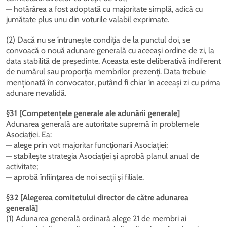
— hotărârea a fost adoptată cu majoritate simplă, adică cu
jumătate plus unu din voturile valabil exprimate.
(2) Dacă nu se întrunește condiția de la punctul doi, se
convoacă o nouă adunare generală cu aceeași ordine de zi, la
data stabilită de președinte. Aceasta este deliberativă indiferent
de numărul sau proporția membrilor prezenți. Data trebuie
menționată în convocator, putând fi chiar în aceeași zi cu prima
adunare nevalidă.
§31 [Competențele generale ale adunării generale]
Adunarea generală are autoritate supremă în problemele
Asociației. Ea:
— alege prin vot majoritar funcționarii Asociației;
— stabilește strategia Asociației și aprobă planul anual de
activitate;
— aprobă înființarea de noi secții și filiale.
§32 [Alegerea comitetului director de către adunarea
generală]
(1) Adunarea generală ordinară alege 21 de membri ai