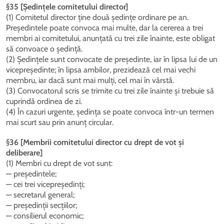
§35 [Ședințele comitetului director]
(1) Comitetul director ține două ședințe ordinare pe an.
Președintele poate convoca mai multe, dar la cererea a trei
membri ai comitetului, anunțată cu trei zile înainte, este obligat
să convoace o ședință.
(2) Ședințele sunt convocate de președinte, iar în lipsa lui de un
vicepreședinte; în lipsa ambilor, prezidează cel mai vechi
membru, iar dacă sunt mai mulți, cel mai în vârstă.
(3) Convocatorul scris se trimite cu trei zile înainte și trebuie să
cuprindă ordinea de zi.
(4) În cazuri urgente, ședința se poate convoca într-un termen
mai scurt sau prin anunț circular.
§36 [Membrii comitetului director cu drept de vot și
deliberare]
(1) Membri cu drept de vot sunt:
— președintele;
— cei trei vicepreședinți;
— secretarul general;
— președinții secțiilor;
— consilierul economic;