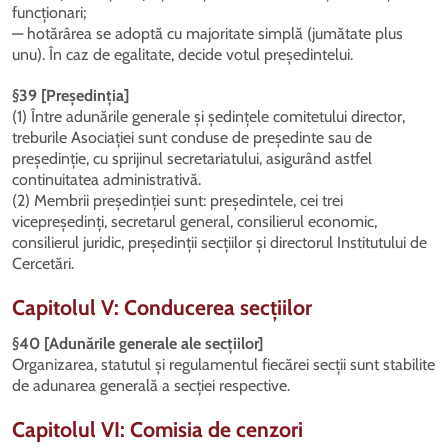
funcționari;
— hotărârea se adoptă cu majoritate simplă (jumătate plus
unu). În caz de egalitate, decide votul președintelui.
§39 [Președinția]
(1) Între adunările generale și ședințele comitetului director,
treburile Asociației sunt conduse de președinte sau de
președinție, cu sprijinul secretariatului, asigurând astfel
continuitatea administrativă.
(2) Membrii președinției sunt: președintele, cei trei
vicepreședinți, secretarul general, consilierul economic,
consilierul juridic, președinții secțiilor și directorul Institutului de
Cercetări.
Capitolul V: Conducerea secțiilor
§40 [Adunările generale ale secțiilor]
Organizarea, statutul și regulamentul fiecărei secții sunt stabilite
de adunarea generală a secției respective.
Capitolul VI: Comisia de cenzori