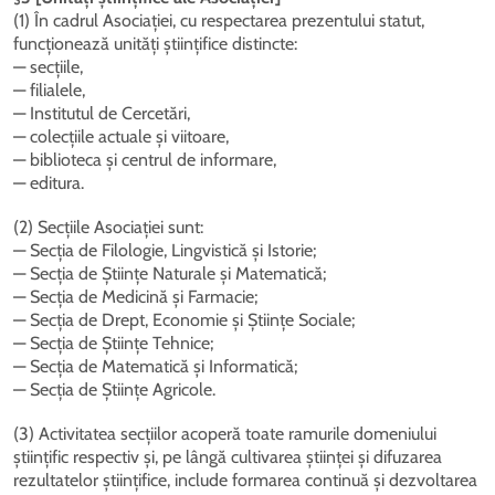
(1) În cadrul Asociației, cu respectarea prezentului statut,
funcționează unități științifice distincte:
— secțiile,
— filialele,
— Institutul de Cercetări,
— colecțiile actuale și viitoare,
— biblioteca și centrul de informare,
— editura.
(2) Secțiile Asociației sunt:
— Secția de Filologie, Lingvistică și Istorie;
— Secția de Științe Naturale și Matematică;
— Secția de Medicină și Farmacie;
— Secția de Drept, Economie și Științe Sociale;
— Secția de Științe Tehnice;
— Secția de Matematică și Informatică;
— Secția de Științe Agricole.
(3) Activitatea secțiilor acoperă toate ramurile domeniului
științific respectiv și, pe lângă cultivarea științei și difuzarea
rezultatelor științifice, include formarea continuă și dezvoltarea