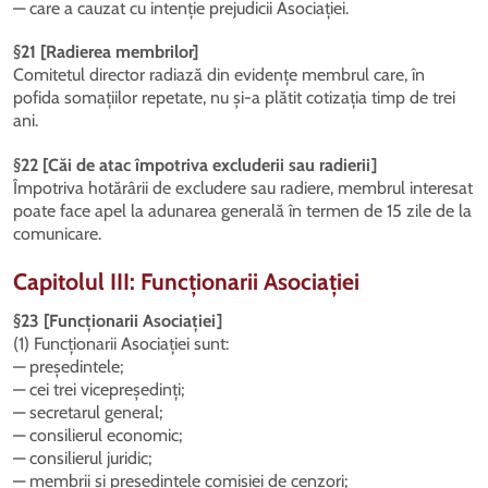
— care a cauzat cu intenție prejudicii Asociației.
§21 [Radierea membrilor]
Comitetul director radiază din evidențe membrul care, în
pofida somațiilor repetate, nu și-a plătit cotizația timp de trei
ani.
§22 [Căi de atac împotriva excluderii sau radierii]
Împotriva hotărârii de excludere sau radiere, membrul interesat
poate face apel la adunarea generală în termen de 15 zile de la
comunicare.
Capitolul III: Funcționarii Asociației
§23 [Funcționarii Asociației]
(1) Funcționarii Asociației sunt:
— președintele;
— cei trei vicepreședinți;
— secretarul general;
— consilierul economic;
— consilierul juridic;
— membrii și președintele comisiei de cenzori;