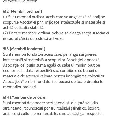
comitetului director.
§12 [Membrii ordinari]
(1) Sunt membri ordinari aceia care se angajează să sprijine
scopurile Asociației prin mijloace intelectuale și materiale și
achită cotizația stabilită.
(2) Fiecare membru ordinar trebuie să aleagă secția Asociației
în cadrul căreia dorește să activeze.
§13 [Membrii fondatori]
Sunt membri fondatori aceia care, pe lângă susținerea
intelectuală și materială a scopurilor Asociației, donează
Asociației cel puțin suma egală cu salariul minim brut pe
economie la data respectivă sau contribuie cu bunuri ori
materiale de aceeași valoare pentru îmbogățirea colecțiilor
Asociației. Membrii fondatori se bucură de toate drepturile
membrilor ordinari.
§14 [Membrii de onoare]
Sunt membri de onoare acei specialiști din țară sau din
străinătate, recunoscuți pentru realizări științifice, literare,
artistice și culturale remarcabile, care au câștigat respectul