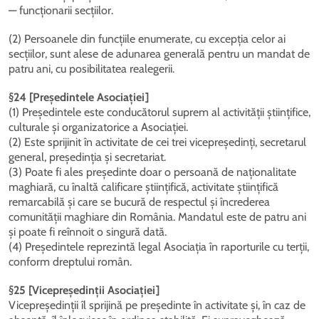
— funcționarii secțiilor.
(2) Persoanele din funcțiile enumerate, cu excepția celor ai
secțiilor, sunt alese de adunarea generală pentru un mandat de
patru ani, cu posibilitatea realegerii.
§24 [Președintele Asociației]
(1) Președintele este conducătorul suprem al activității științifice,
culturale și organizatorice a Asociației.
(2) Este sprijinit în activitate de cei trei vicepreședinți, secretarul
general, președinția și secretariat.
(3) Poate fi ales președinte doar o persoană de naționalitate
maghiară, cu înaltă calificare științifică, activitate științifică
remarcabilă și care se bucură de respectul și încrederea
comunității maghiare din România. Mandatul este de patru ani
și poate fi reînnoit o singură dată.
(4) Președintele reprezintă legal Asociația în raporturile cu terții,
conform dreptului român.
§25 [Vicepreședinții Asociației]
Vicepreședinții îl sprijină pe președinte în activitate și, în caz de