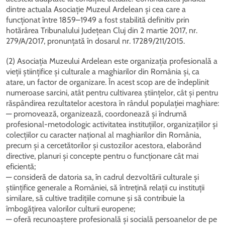
dintre actuala Asociație Muzeul Ardelean și cea care a
funcționat între 1859–1949 a fost stabilită definitiv prin
hotărârea Tribunalului Județean Cluj din 2 martie 2017, nr.
279/A/2017, pronunțată în dosarul nr. 17289/211/2015.
(2) Asociația Muzeului Ardelean este organizația profesională a
vieții științifice și culturale a maghiarilor din România și, ca
atare, un factor de organizare. În acest scop are de îndeplinit
numeroase sarcini, atât pentru cultivarea științelor, cât și pentru
răspândirea rezultatelor acestora în rândul populației maghiare:
— promovează, organizează, coordonează și îndrumă
profesional-metodologic activitatea instituțiilor, organizațiilor și
colecțiilor cu caracter național al maghiarilor din România,
precum și a cercetătorilor și custozilor acestora, elaborând
directive, planuri și concepte pentru o funcționare cât mai
eficientă;
— consideră de datoria sa, în cadrul dezvoltării culturale și
științifice generale a României, să întrețină relații cu instituții
similare, să cultive tradițiile comune și să contribuie la
îmbogățirea valorilor culturii europene;
— oferă recunoaștere profesională și socială persoanelor de pe