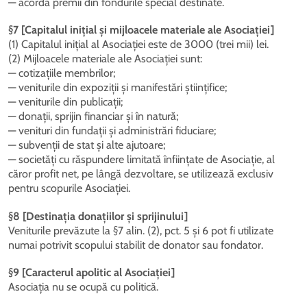
— acordă premii din fondurile special destinate.
§7 [Capitalul inițial și mijloacele materiale ale Asociației]
(1) Capitalul inițial al Asociației este de 3000 (trei mii) lei.
(2) Mijloacele materiale ale Asociației sunt:
— cotizațiile membrilor;
— veniturile din expoziții și manifestări științifice;
— veniturile din publicații;
— donații, sprijin financiar și în natură;
— venituri din fundații și administrări fiduciare;
— subvenții de stat și alte ajutoare;
— societăți cu răspundere limitată înființate de Asociație, al
căror profit net, pe lângă dezvoltare, se utilizează exclusiv
pentru scopurile Asociației.
§8 [Destinația donațiilor și sprijinului]
Veniturile prevăzute la §7 alin. (2), pct. 5 și 6 pot fi utilizate
numai potrivit scopului stabilit de donator sau fondator.
§9 [Caracterul apolitic al Asociației]
Asociația nu se ocupă cu politică.