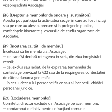
vicepreședinții Asociației.
§18 [Drepturile membrilor de onoare și susținători]
Aceștia pot participa la activitatea secției în care au fost incluși
sau pe care au ales-o, precum și la prelegerile publice,
conferințele itinerante și excursiile de studiu organizate de
Asociație.
§19 [Încetarea calității de membru]
Încetează să fie membru al Asociației:
— cel care își declară retragerea în scris, din ziua înregistrării
cererii;
— cel exclus sau radiat, de la expirarea termenului de
contestație prevăzut la §22 sau de la respingerea contestației
de către adunarea generală;
— în cazul decesului persoanei fizice sau al începerii lichidării
persoanei juridice.
§20 [Excluderea membrilor]
Comitetul director exclude din Asociație pe acel membru:
— condamnat definitiv pentru infracțiuni comune;