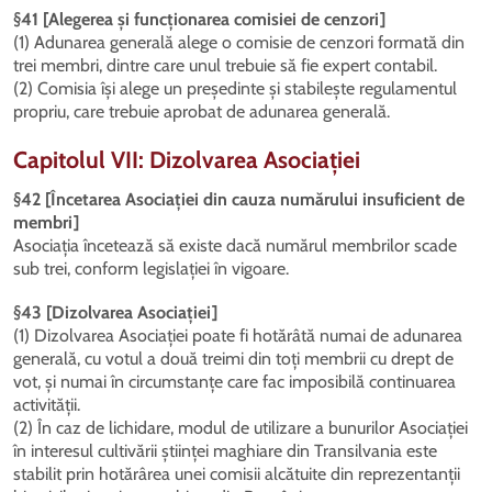
§41 [Alegerea și funcționarea comisiei de cenzori]
(1) Adunarea generală alege o comisie de cenzori formată din
trei membri, dintre care unul trebuie să fie expert contabil.
(2) Comisia își alege un președinte și stabilește regulamentul
propriu, care trebuie aprobat de adunarea generală.
Capitolul VII: Dizolvarea Asociației
§42 [Încetarea Asociației din cauza numărului insuficient de
membri]
Asociația încetează să existe dacă numărul membrilor scade
sub trei, conform legislației în vigoare.
§43 [Dizolvarea Asociației]
(1) Dizolvarea Asociației poate fi hotărâtă numai de adunarea
generală, cu votul a două treimi din toți membrii cu drept de
vot, și numai în circumstanțe care fac imposibilă continuarea
activității.
(2) În caz de lichidare, modul de utilizare a bunurilor Asociației
în interesul cultivării științei maghiare din Transilvania este
stabilit prin hotărârea unei comisii alcătuite din reprezentanții