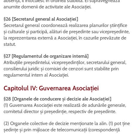
absență, îl înlocuiesc în ordinea stabilită. Ei supraveghează
anumite domenii de activitate ale Asociației.
§26 [Secretarul general al Asociației]
Secretarul general coordonează realizarea planurilor științifice
și culturale și participă, alături de președinte sau vicepreședinte,
la reprezentarea externă a Asociației, în cazurile prevăzute de
statut.
§27 [Regulamentul de organizare internă]
Atribuțiile președintelui, vicepreședinților, secretarului general,
consilierului juridic și comisiei de cenzori sunt stabilite prin
regulamentul intern al Asociației.
Capitolul IV: Guvernarea Asociației
§28 [Organele de conducere și decizie ale Asociației]
(1) Guvernarea Asociației este realizată de adunările generale,
comitetul director și președinție, respectiv de președinte.
(2) Organele colective de decizie menționate la alin. (1) pot ține
ședințe și prin mijloace de telecomunicații (corespondență