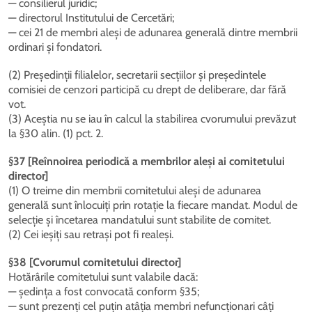
— consilierul juridic;
— directorul Institutului de Cercetări;
— cei 21 de membri aleși de adunarea generală dintre membrii
ordinari și fondatori.
(2) Președinții filialelor, secretarii secțiilor și președintele
comisiei de cenzori participă cu drept de deliberare, dar fără
vot.
(3) Aceștia nu se iau în calcul la stabilirea cvorumului prevăzut
la §30 alin. (1) pct. 2.
§37 [Reînnoirea periodică a membrilor aleși ai comitetului
director]
(1) O treime din membrii comitetului aleși de adunarea
generală sunt înlocuiți prin rotație la fiecare mandat. Modul de
selecție și încetarea mandatului sunt stabilite de comitet.
(2) Cei ieșiți sau retrași pot fi realeși.
§38 [Cvorumul comitetului director]
Hotărârile comitetului sunt valabile dacă:
— ședința a fost convocată conform §35;
— sunt prezenți cel puțin atâția membri nefuncționari câți