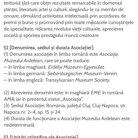
teritoriul țării care obțin rezultate remarcabile în domeniul
științei, literaturii, artei și culturii, alegându-le ca membri de
onoare, stimulând activitatea intelectuală prin acordarea de
premii și burse și promovând prin toate mijloacele cunoștințele
de specialitate, ridicarea nivelului vieții culturale, aprecierea
socială și sporirea prestigiului muncii creatoare.
§2 [Denumirea, sediul și durata Asociației]
(1) Denumirea asociației în limba română este
Asociația
Muzeului Ardelean
, care se poate traduce:
— în limba maghiară:
Erdélyi Múzeum-Egyesület
;
— în limba germană:
Siebenbürgischer Museum-Verein
;
— în limba engleză:
Transylvanian Museum Society
.
(2) Abrevierea denumirii este: în maghiară
EME
; în română
AMA
; iar în prezentul statut „Asociația”.
(3) Sediul Asociației: România, județul Cluj, Cluj-Napoca, str.
Napoca nr. 2–4, ap. 15 și 24.
(4) Durata de funcționare a Asociației Muzeului Ardelean este
nedeterminată.
§3 [Unități științifice ale Asociației]