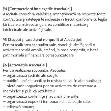
§4 [Contractele și înțelegerile Asociației]
Asociația consideră valabile și intenționează să respecte toate
contractele și înțelegerile încheiate în trecut, conforme cu legile
țării, care urmăresc asigurarea condițiilor materiale și
intelectuale ale activității sale.
§5 [Scopul și caracterul nonprofit al Asociației]
Pentru realizarea scopurilor sale, Asociația desfășoară o
activitate socială amplă, creând, în mod nonprofit, o bază
patrimonială și financiară corespunzătoare.
§6 [Activitățile Asociației]
Pentru realizarea scopurilor, Asociația:
— organizează ședințe ale secțiilor;
— publică lucrările secțiilor în revista sa sau în alte publicații;
— oferă cadru organizat pentru activitatea de cercetare a
membrilor și publică rezultatele;
— organizează conferințe și adunări itinerante;
— organizează expoziții temporare din colecțiile sale;
— editează anuare;