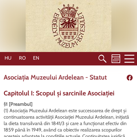
Mergi
la
conţinutul
principal
HU
RO
EN
Asociația Muzeului Ardelean - Statut
Shar
Capitolul I: Scopul și sarcinile Asociației
§1 [Preambul]
(1) Asociația Muzeului Ardelean este succesoarea de drept și
continuatoarea activității Asociației Muzeului Ardelean, inițiată
la dieta transilvană din 1841/3 și care a funcționat efectiv din
1859 până în 1949, având ca obiectiv realizarea scopurilor
acesteia adaptate la condițiile actuale. Continuitatea juridică