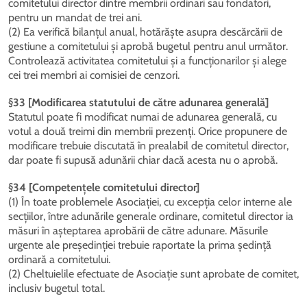
comitetului director dintre membrii ordinari sau fondatori,
pentru un mandat de trei ani.
(2) Ea verifică bilanțul anual, hotărăște asupra descărcării de
gestiune a comitetului și aprobă bugetul pentru anul următor.
Controlează activitatea comitetului și a funcționarilor și alege
cei trei membri ai comisiei de cenzori.
§33 [Modificarea statutului de către adunarea generală]
Statutul poate fi modificat numai de adunarea generală, cu
votul a două treimi din membrii prezenți. Orice propunere de
modificare trebuie discutată în prealabil de comitetul director,
dar poate fi supusă adunării chiar dacă acesta nu o aprobă.
§34 [Competențele comitetului director]
(1) În toate problemele Asociației, cu excepția celor interne ale
secțiilor, între adunările generale ordinare, comitetul director ia
măsuri în așteptarea aprobării de către adunare. Măsurile
urgente ale președinției trebuie raportate la prima ședință
ordinară a comitetului.
(2) Cheltuielile efectuate de Asociație sunt aprobate de comitet,
inclusiv bugetul total.