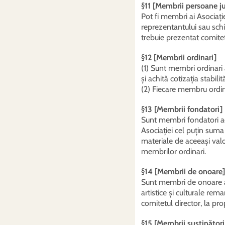
§11 [Membrii persoane ju
Pot fi membri ai Asociație
reprezentantului sau sch
trebuie prezentat comitet
§12 [Membrii ordinari]
(1) Sunt membri ordinari a
și achită cotizația stabilit
(2) Fiecare membru ordina
§13 [Membrii fondatori]
Sunt membri fondatori ace
Asociației cel puțin suma
materiale de aceeași valo
membrilor ordinari.
§14 [Membrii de onoare]
Sunt membri de onoare acei
artistice și culturale re
comitetul director, la pr
§15 [Membrii susținători