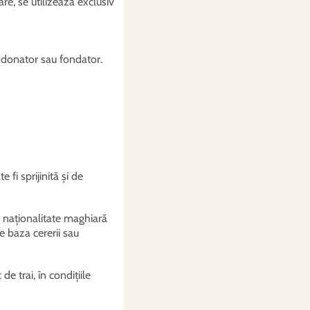
are, se utilizează exclusiv
 de donator sau fondator.
 fi sprijinită și de
 naționalitate maghiară
e baza cererii sau
e trai, în condițiile