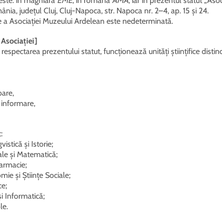
 este: în maghiară
EME
; în română
AMA
; iar în prezentul statut „Asoc
ânia, județul Cluj, Cluj-Napoca, str. Napoca nr. 2–4, ap. 15 și 24.
e a Asociației Muzeului Ardelean este nedeterminată.
e Asociației]
u respectarea prezentului statut, funcționează unități științifice distinc
oare,
e informare,
:
istică și Istorie;
ale și Matematică;
Farmacie;
ie și Științe Sociale;
ce;
i Informatică;
le.