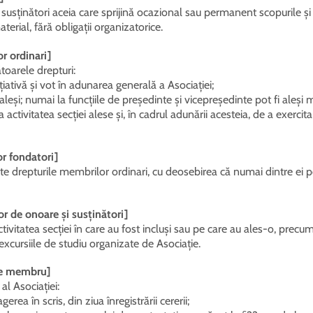
usținători aceia care sprijină ocazional sau permanent scopurile și a
erial, fără obligații organizatorice.
r ordinari]
toarele drepturi:
iativă și vot în adunarea generală a Asociației;
 aleși; numai la funcțiile de președinte și vicepreședinte pot fi aleși
 activitatea secției alese și, în cadrul adunării acesteia, de a exercita
r fondatori]
e drepturile membrilor ordinari, cu deosebirea că numai dintre ei pot
r de onoare și susținători]
ctivitatea secției în care au fost incluși sau pe care au ales-o, precum 
 excursiile de studiu organizate de Asociație.
 de membru]
l Asociației:
gerea în scris, din ziua înregistrării cererii;