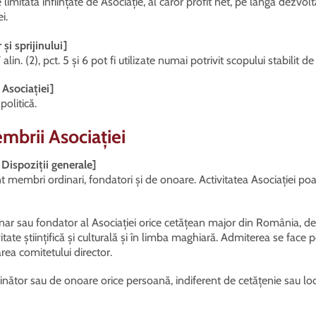
limitată înființate de Asociație, al căror profit net, pe lângă dezvolt
i.
și sprijinului]
alin. (2), pct. 5 și 6 pot fi utilizate numai potrivit scopului stabilit
 Asociației]
politică.
embrii Asociației
 Dispoziții generale]
t membri ordinari, fondatori și de onoare. Activitatea Asociației poate
nar sau fondator al Asociației orice cetățean major din România, de
tate științifică și culturală și în limba maghiară. Admiterea se face p
rea comitetului director.
nător sau de onoare orice persoană, indiferent de cetățenie sau loc d