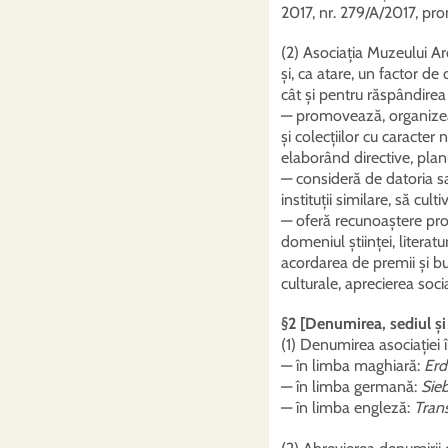
2017, nr. 279/A/2017, pro
(2) Asociația Muzeului Ard
și, ca atare, un factor de
cât și pentru răspândirea
— promovează, organizeaz
și colecțiilor cu caracter
elaborând directive, plan
— consideră de datoria sa, 
instituții similare, să cul
— oferă recunoaștere prof
domeniul științei, literat
acordarea de premii și bur
culturale, aprecierea soci
§2 [Denumirea, sediul și
(1) Denumirea asociației
— în limba maghiară:
Erd
— în limba germană:
Sie
— în limba engleză:
Tran