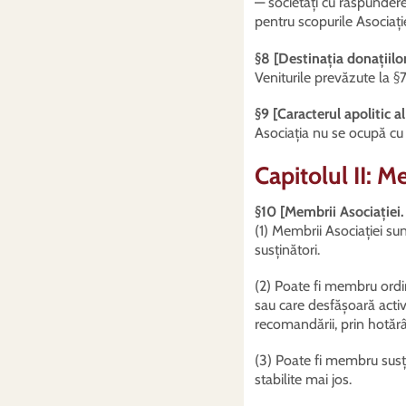
— societăți cu răspundere 
pentru scopurile Asociație
§8 [Destinația donațiilor 
Veniturile prevăzute la §7 
§9 [Caracterul apolitic al
Asociația nu se ocupă cu 
Capitolul II: M
§10 [Membrii Asociației.
(1) Membrii Asociației sun
susținători.
(2) Poate fi membru ordi
sau care desfășoară activi
recomandării, prin hotărâ
(3) Poate fi membru susți
stabilite mai jos.