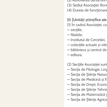
(2) Abrevierea denumirii
(3) Sediul Asociației: Rom
(4) Durata de funcționar
§3 [Unități științifice al
(1) În cadrul Asociației, c
— secțiile,
— filialele,
— Institutul de Cercetări,
— colecțiile actuale și viit
— biblioteca și centrul d
— editura.
(2) Secțiile Asociației sunt
— Secția de Filologie, Lingv
— Secția de Științe Natur
— Secția de Medicină și 
— Secția de Drept, Econom
— Secția de Științe Tehni
— Secția de Matematică ș
— Secția de Științe Agrico