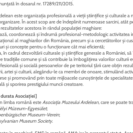
nunțată în dosarul nr. 17289/211/2015.
elean este organizația profesională a vieții științifice și culturale 
 organizare. În acest scop are de îndeplinit numeroase sarcini, atât pe
 rezultatelor acestora în rândul populației maghiare:
ă, coordonează și îndrumă profesional-metodologic activitatea insti
 național al maghiarilor din România, precum și a cercetătorilor și cus
uri și concepte pentru o funcționare cât mai eficientă;
în cadrul dezvoltării culturale și științifice generale a României, să î
tive tradițiile comune și să contribuie la îmbogățirea valorilor culturii
esională și socială persoanelor de pe teritoriul țării care obțin rezu
urii, artei și culturii, alegându-le ca membri de onoare, stimulând acti
se și promovând prin toate mijloacele cunoștințele de specialitate, r
ală și sporirea prestigiului muncii creatoare.
 durata Asociației]
 în limba română este
Asociația Muzeului Ardelean
, care se poate tr
élyi Múzeum-Egyesület
;
benbürgischer Museum-Verein
;
sylvanian Museum Society
.