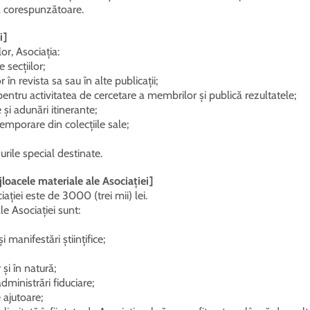
ră corespunzătoare.
i]
or, Asociația:
 secțiilor;
r în revista sa sau în alte publicații;
entru activitatea de cercetare a membrilor și publică rezultatele;
și adunări itinerante;
emporare din colecțiile sale;
rile special destinate.
ijloacele materiale ale Asociației]
ciației este de 3000 (trei mii) lei.
le Asociației sunt:
i manifestări științifice;
 și în natură;
administrări fiduciare;
 ajutoare;