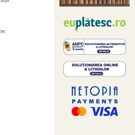
iația”.
te: