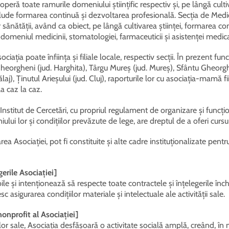
coperă toate ramurile domeniului științific respectiv și, pe lângă cultiv
 include formarea continuă și dezvoltarea profesională. Secția de Med
 sănătății, având ca obiect, pe lângă cultivarea științei, formarea co
domeniul medicinii, stomatologiei, farmaceuticii și asistenței medica
ciația poate înființa și filiale locale, respectiv secții. În prezent f
i Gheorgheni (jud. Harghita), Târgu Mureș (jud. Mureș), Sfântu Gheorg
ălaj), Ținutul Arieșului (jud. Cluj), raporturile lor cu asociația-mamă 
la caz la caz.
 Institut de Cercetări, cu propriul regulament de organizare și funcți
ui lor și condițiilor prevăzute de lege, are dreptul de a oferi cursuri
rea Asociației, pot fi constituite și alte cadre instituționalizate pent
gerile Asociației]
ile și intenționează să respecte toate contractele și înțelegerile înc
esc asigurarea condițiilor materiale și intelectuale ale activității sale.
nonprofit al Asociației]
lor sale, Asociația desfășoară o activitate socială amplă, creând, î