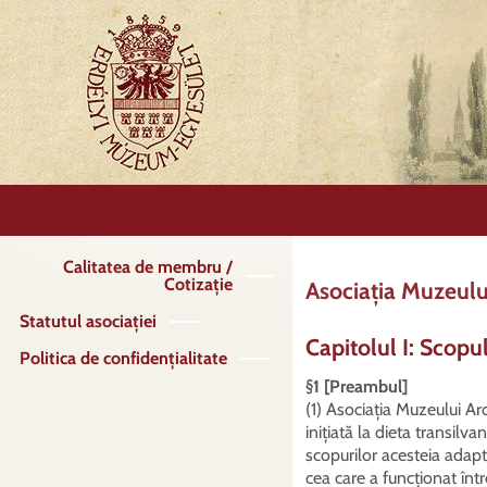
Mergi
la
conţinutul
principal
Calitatea de membru /
Meniu
Cotizație
Asociația Muzeulu
principal
Statutul asociației
Capitolul I: Scopul
Politica de confidențialitate
§1 [Preambul]
(1) Asociația Muzeului Ar
inițiată la dieta transilv
scopurilor acesteia adapta
cea care a funcționat într