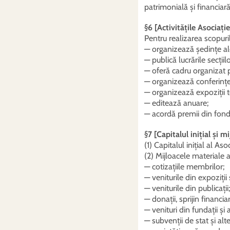
patrimonială și financia
§6 [Activitățile Asociație
Pentru realizarea scopuril
— organizează ședințe ale
— publică lucrările secțiilo
— oferă cadru organizat p
— organizează conferințe 
— organizează expoziții t
— editează anuare;
— acordă premii din fondu
§7 [Capitalul inițial și m
(1) Capitalul inițial al Aso
(2) Mijloacele materiale a
— cotizațiile membrilor;
— veniturile din expoziții ș
— veniturile din publicații;
— donații, sprijin financiar
— venituri din fundații și 
— subvenții de stat și alte