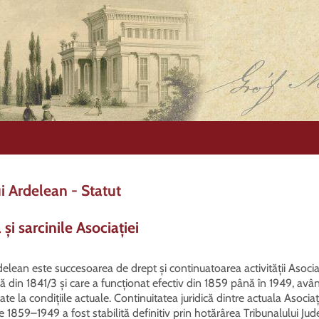
i Ardelean - Statut
 și sarcinile Asociației
delean este succesoarea de drept și continuatoarea activității Asoci
ană din 1841/3 și care a funcționat efectiv din 1859 până în 1949, avâ
te la condițiile actuale. Continuitatea juridică dintre actuala Asoci
e 1859–1949 a fost stabilită definitiv prin hotărârea Tribunalului Jud