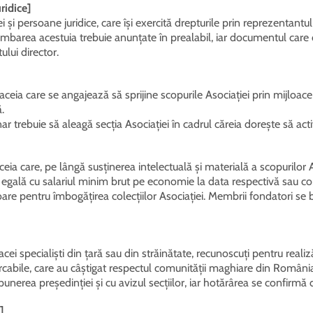
ridice]
i și persoane juridice, care își exercită drepturile prin reprezentantu
imbarea acestuia trebuie anunțate în prealabil, iar documentul care
ului director.
ceia care se angajează să sprijine scopurile Asociației prin mijloace
ă.
r trebuie să aleagă secția Asociației în cadrul căreia dorește să act
ia care, pe lângă susținerea intelectuală și materială a scopurilor 
 egală cu salariul minim brut pe economie la data respectivă sau con
are pentru îmbogățirea colecțiilor Asociației. Membrii fondatori se 
 specialiști din țară sau din străinătate, recunoscuți pentru realizări 
marcabile, care au câștigat respectul comunității maghiare din România
opunerea președinției și cu avizul secțiilor, iar hotărârea se confirm
]