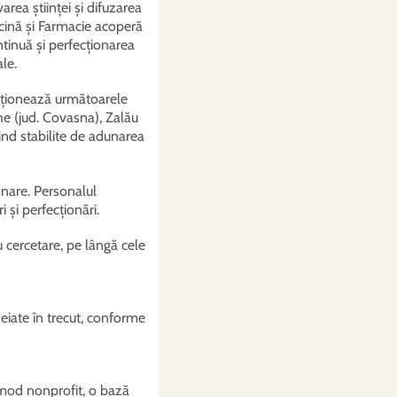
area științei și difuzarea
icină și Farmacie acoperă
ntinuă și perfecționarea
le.
uncționează următoarele
he (jud. Covasna), Zalău
fiind stabilite de adunarea
onare. Personalul
 și perfecționări.
ru cercetare, pe lângă cele
heiate în trecut, conforme
n mod nonprofit, o bază