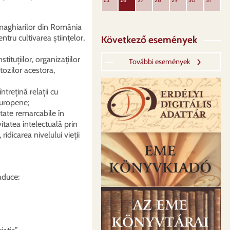
25
26
27
28
29
30
31
a maghiarilor din România
ntru cultivarea științelor,
Következő események
tuțiilor, organizațiilor
További események
tozilor acestora,
ntrețină relații cu
 europene;
ltate remarcabile în
vitatea intelectuală prin
idicarea nivelului vieții
aduce: