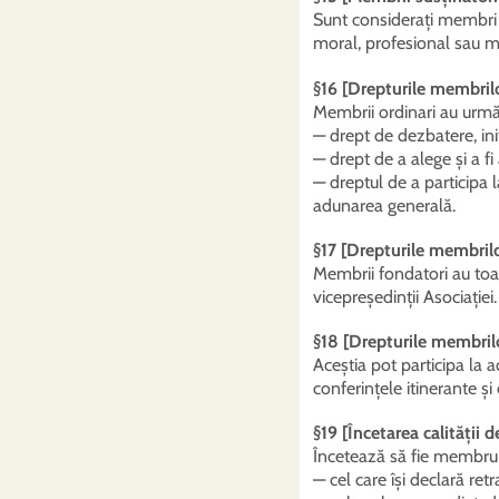
Sunt considerați membri s
moral, profesional sau mat
§16 [Drepturile membrilo
Membrii ordinari au urmă
— drept de dezbatere, iniț
— drept de a alege și a fi
— dreptul de a participa la
adunarea generală.
§17 [Drepturile membrilo
Membrii fondatori au toat
vicepreședinții Asociației.
§18 [Drepturile membrilo
Aceștia pot participa la a
conferințele itinerante și
§19 [Încetarea calității
Încetează să fie membru a
— cel care își declară retra