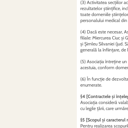
(3) Activitatea secțiilor a
rezultatelor științifice,
toate domeniile științelor
personalului medical din 
(4) Dacă este necesar, Aso
filiale: Miercurea Ciuc ș
și Șimleu Silvaniei (jud. S
generală la înființare, de 
(5) Asociația întreține un
acestuia, conform domeniul
(6) În funcție de dezvolta
enumerate.
§4 [Contractele și înțele
Asociația consideră valab
cu legile țării, care urmăr
§5 [Scopul și caracterul 
Pentru realizarea scopuri