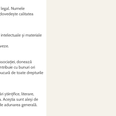
l legal. Numele
 dovedește calitatea
 intelectuale și materiale
iveze.
Asociației, donează
tribuie cu bunuri ori
bucură de toate drepturile
științifice, literare,
. Aceștia sunt aleși de
ă de adunarea generală.