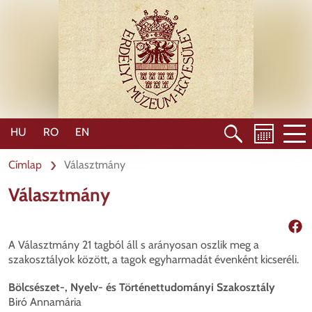
Ugrás
a
tartalomra
HU
RO
EN
Címlap
Választmány
Választmány
Mego
A Választmány 21 tagból áll s arányosan oszlik meg a
szakosztályok között, a tagok egyharmadát évenként kicseréli.
Bölcsészet-, Nyelv- és Történettudományi Szakosztály
Biró Annamária