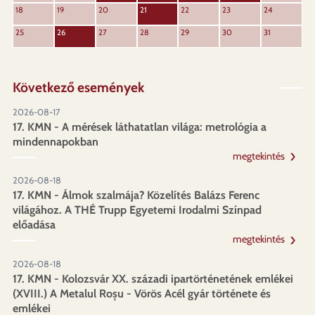
18
19
20
21
22
23
24
25
26
27
28
29
30
31
Következő események
2026-08-17
17. KMN - A mérések láthatatlan világa: metrológia a
mindennapokban
megtekintés
2026-08-18
17. KMN - Álmok szalmája? Közelítés Balázs Ferenc
világához. A THÉ Trupp Egyetemi Irodalmi Színpad
előadása
megtekintés
2026-08-18
17. KMN - Kolozsvár XX. századi ipartörténetének emlékei
(XVIII.) A Metalul Roșu - Vörös Acél gyár története és
emlékei