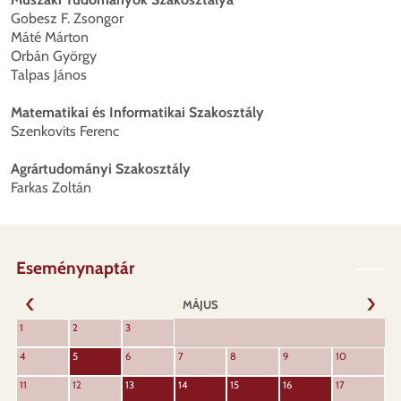
Gobesz F. Zsongor
Máté Márton
Orbán György
Talpas János
Matematikai és Informatikai Szakosztály
Szenkovits Ferenc
Agrártudományi Szakosztály
Farkas Zoltán
Eseménynaptár
MÁJUS
KÖVET
1
2
3
ELŐZŐ
4
5
6
7
8
9
10
11
12
13
14
15
16
17