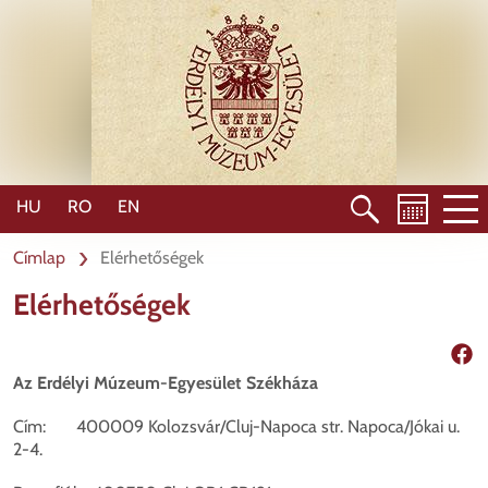
Ugrás
a
tartalomra
HU
RO
EN
Címlap
Elérhetőségek
Elérhetőségek
Mego
Az Erdélyi Múzeum-Egyesület Székháza
Cím: 400009 Kolozsvár/Cluj-Napoca str. Napoca/Jókai u.
2-4.