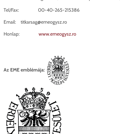
Tel/Fax: 00-40-265-215386
Email: titkarsag@emeogysz.ro
Honlap:
www.emeogysz.ro
Az EME emblémája: