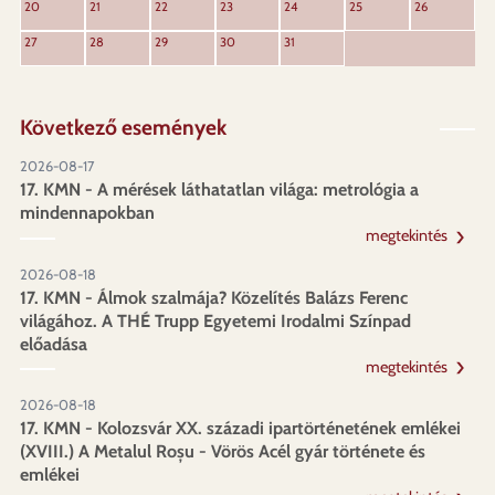
20
21
22
23
24
25
26
27
28
29
30
31
Következő események
2026-08-17
17. KMN - A mérések láthatatlan világa: metrológia a
mindennapokban
megtekintés
2026-08-18
17. KMN - Álmok szalmája? Közelítés Balázs Ferenc
világához. A THÉ Trupp Egyetemi Irodalmi Színpad
előadása
megtekintés
2026-08-18
17. KMN - Kolozsvár XX. századi ipartörténetének emlékei
(XVIII.) A Metalul Roșu - Vörös Acél gyár története és
emlékei