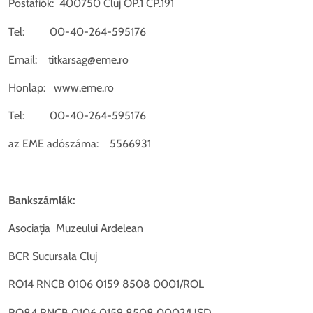
Postafiók: 400750 Cluj OP.1 CP.191
Tel: 00-40-264-595176
Email: titkarsag@eme.ro
Honlap: www.eme.ro
Tel: 00-40-264-595176
az EME adószáma: 5566931
Bankszámlák:
Asociația Muzeului Ardelean
BCR Sucursala Cluj
RO14 RNCB 0106 0159 8508 0001/ROL
RO84 RNCB 0106 0159 8508 0002/USD