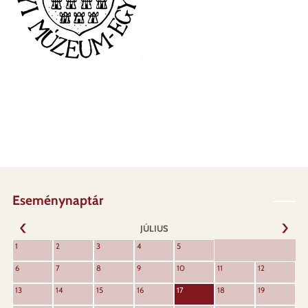
Eseménynaptár
JÚLIUS
KÖVET
1
2
3
4
5
ELŐZŐ
6
7
8
9
10
11
12
13
14
15
16
17
18
19