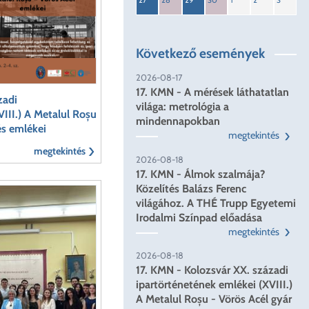
27
28
29
30
1
2
3
Következő események
2026-08-17
17. KMN - A mérések láthatatlan
zadi
világa: metrológia a
III.) A Metalul Roșu
mindennapokban
 és emlékei
megtekintés
megtekintés
2026-08-18
17. KMN - Álmok szalmája?
Közelítés Balázs Ferenc
világához. A THÉ Trupp Egyetemi
Irodalmi Színpad előadása
megtekintés
2026-08-18
17. KMN - Kolozsvár XX. századi
ipartörténetének emlékei (XVIII.)
A Metalul Roșu - Vörös Acél gyár