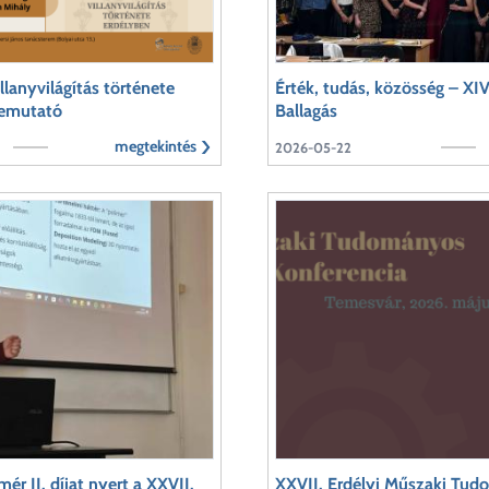
llanyvilágítás története
Érték, tudás, közösség – XI
bemutató
Ballagás
megtekintés
2026-05-22
ér II. díjat nyert a XXVII.
XXVII. Erdélyi Műszaki Tud