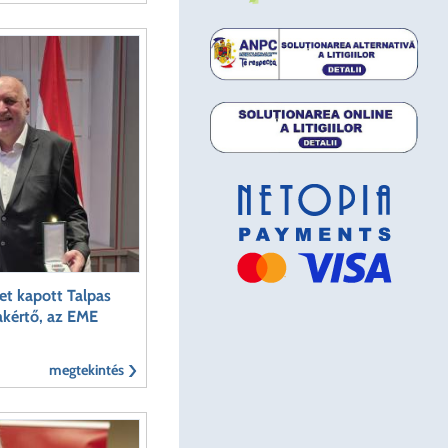
t kapott Talpas
akértő, az EME
megtekintés