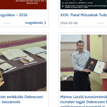
özgyűlése – 2026
XXXI. Fiatal Műszakiak Tu
megtekintés
2026-03-08
ötött emlékülés Debreczeni
Márton László kutatómérnö
 – beszámoló
tiszteleti tagját Debreczeni
emlékéremmel tüntették ki