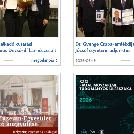
elkedő kutatási
Dr. Gyenge Csaba-emlékdíja
ros Dezső-díjban részesült
József egyetemi adjunktus
megtekintés
2026-03-19