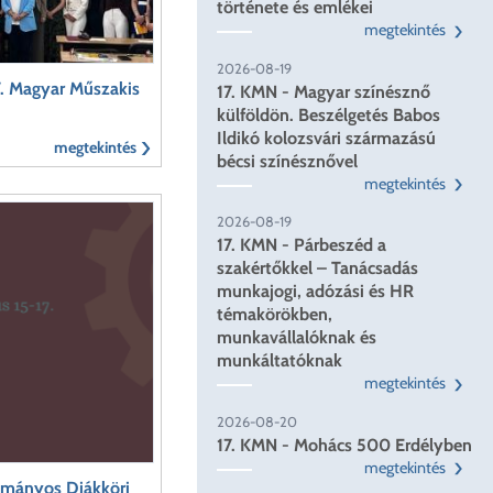
története és emlékei
megtekintés
2026-08-19
V. Magyar Műszakis
17. KMN - Magyar színésznő
külföldön. Beszélgetés Babos
Ildikó kolozsvári származású
megtekintés
bécsi színésznővel
megtekintés
2026-08-19
17. KMN - Párbeszéd a
szakértőkkel – Tanácsadás
munkajogi, adózási és HR
témakörökben,
munkavállalóknak és
munkáltatóknak
megtekintés
2026-08-20
17. KMN - Mohács 500 Erdélyben
megtekintés
ományos Diákköri