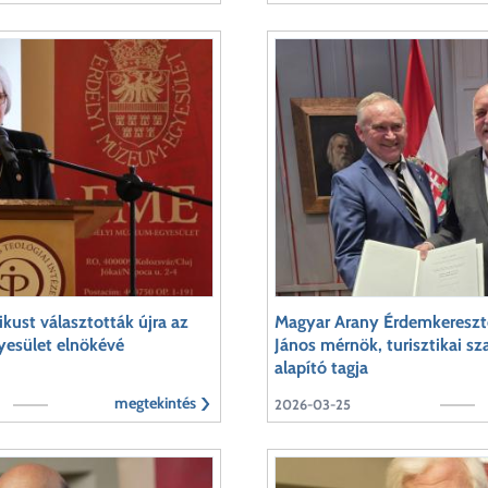
kust választották újra az
Magyar Arany Érdemkereszte
esület elnökévé
János mérnök, turisztikai sz
alapító tagja
megtekintés
2026-03-25