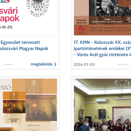
Egyesület tervezett
17. KMN - Kolozsvár XX. szá
Kolozsvári Magyar Napok
ipartörténetének emlékei (XV
- Vörös Acél gyár története
megtekintés
2026-07-03