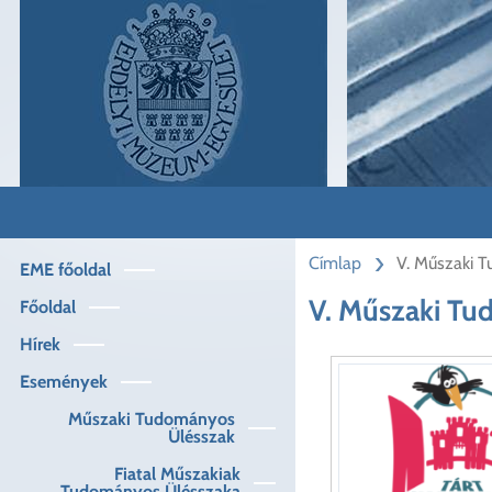
Ugrás
a
tartalomra
Címlap
V. Műszaki 
EME főoldal
Műszaki
menü
V. Műszaki Tu
Főoldal
Hírek
Események
Műszaki Tudományos
Ülésszak
Fiatal Műszakiak
Tudományos Ülésszaka