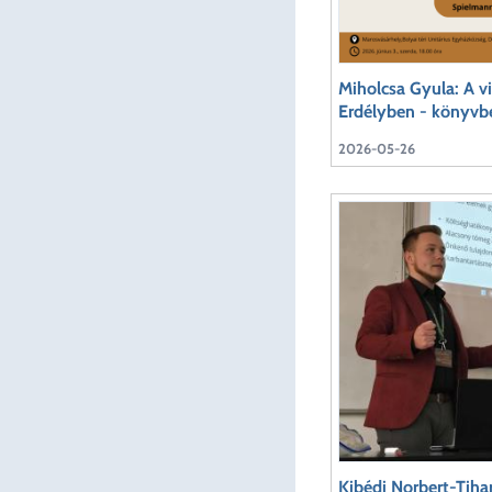
Miholcsa Gyula: A vi
Erdélyben - könyv
2026-05-26
Kibédi Norbert-Tiham