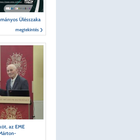
dományos Ülésszaka
megtekintés
köt, az EME
 Márton-