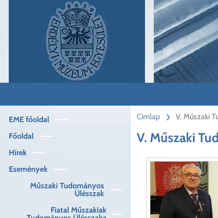
Ugrás
a
tartalomra
Címlap
V. Műszaki 
EME főoldal
Műszaki
menü
V. Műszaki Tu
Főoldal
Hírek
Események
Műszaki Tudományos
Ülésszak
Fiatal Műszakiak
Tudományos Ülésszaka