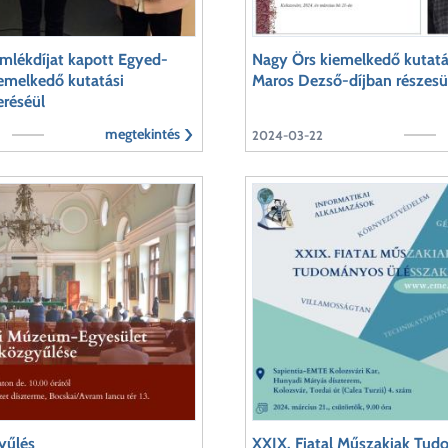
mlékdíjat kapott Egyed-
Nagy Örs kiemelkedő kutatá
iemelkedő kutatási
Maros Dezső-díjban részesü
eréséül
megtekintés
2024-03-22
yűlés
XXIX. Fiatal Műszakiak Tu