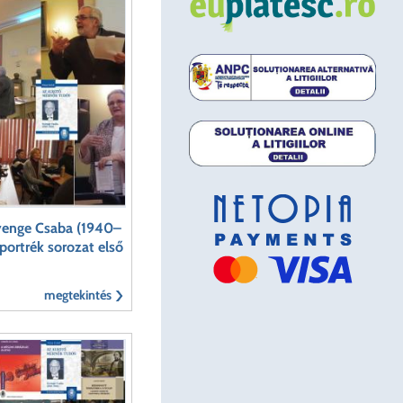
yenge Csaba (1940–
ortrék sorozat első
megtekintés