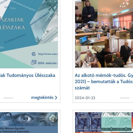
kiak Tudományos Ülésszaka
Az alkotó mérnök-tudós. G
2021) – bemutatták a Tudósp
számát
megtekintés
2024-01-23