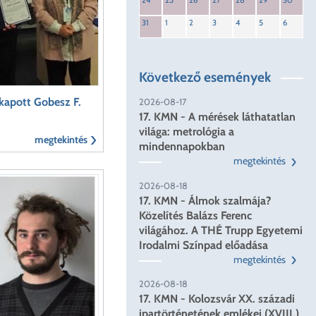
24
25
26
27
28
29
30
31
1
2
3
4
5
6
Következő események
 kapott Gobesz F.
2026-08-17
17. KMN - A mérések láthatatlan
világa: metrológia a
megtekintés
mindennapokban
megtekintés
2026-08-18
17. KMN - Álmok szalmája?
Közelítés Balázs Ferenc
világához. A THÉ Trupp Egyetemi
Irodalmi Színpad előadása
megtekintés
2026-08-18
17. KMN - Kolozsvár XX. századi
ipartörténetének emlékei (XVIII.)