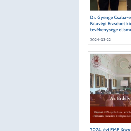
Dr. Gyenge Csaba-e
Faluvégi Erzsébet k
tevékenysége elism
2024-03-22
2024. évi EME Közg