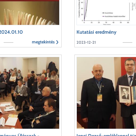
 2024.01.10
Kutatási eredmény
megtekintés
2023-12-21
mányos Ülésszak -
Jenei Dezső-emléklappal tün