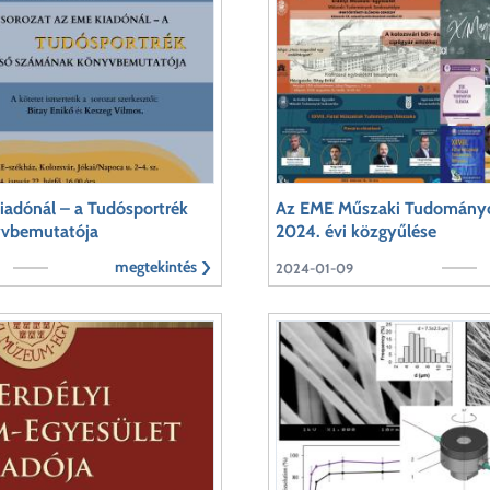
iadónál – a Tudósportrék
Az EME Műszaki Tudományo
yvbemutatója
2024. évi közgyűlése
megtekintés
2024-01-09