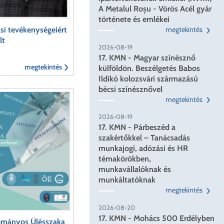
A Metalul Roșu - Vörös Acél gyár
története és emlékei
si tevékenységeiért
megtekintés
lt
2026-08-19
17. KMN - Magyar színésznő
megtekintés
külföldön. Beszélgetés Babos
Ildikó kolozsvári származású
bécsi színésznővel
megtekintés
2026-08-19
17. KMN - Párbeszéd a
szakértőkkel – Tanácsadás
munkajogi, adózási és HR
témakörökben,
munkavállalóknak és
munkáltatóknak
megtekintés
2026-08-20
17. KMN - Mohács 500 Erdélyben
dományos Ülésszaka