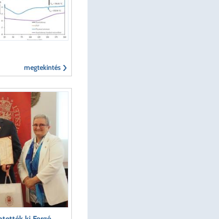
megtekintés
tették ki Forgó