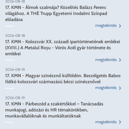
2026-08-18
17. KMN - Álmok szalmája? Közelítés Balázs Ferenc
világához. A THÉ Trupp Egyetemi Irodalmi Színpad
előadása
megtekintés
2026-08-18
17. KMN - Kolozsvár XX. századi ipartörténetének emlékei
(XVIII.) A Metalul Roșu - Vörös Acél gyár története és
emlékei
megtekintés
2026-08-19
17. KMN - Magyar színésznő külföldön. Beszélgetés Babos
Ildikó kolozsvári származású bécsi színésznővel
megtekintés
2026-08-19
17. KMN - Párbeszéd a szakértőkkel – Tanácsadás
munkajogi, adózási és HR témakörökben,
munkavállalóknak és munkáltatóknak
megtekintés