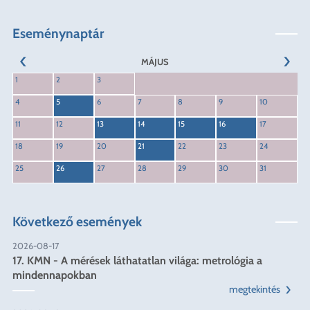
Eseménynaptár
MÁJUS
KÖVET
1
2
3
ELŐZŐ
4
5
6
7
8
9
10
11
12
13
14
15
16
17
18
19
20
21
22
23
24
25
26
27
28
29
30
31
Következő események
2026-08-17
17. KMN - A mérések láthatatlan világa: metrológia a
mindennapokban
megtekintés