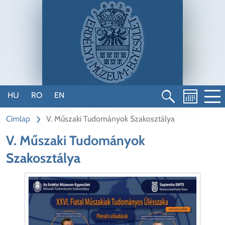
Ugrás
a
tartalomra
HU
RO
EN
Címlap
V. Műszaki Tudományok Szakosztálya
V. Műszaki Tudományok
Szakosztálya