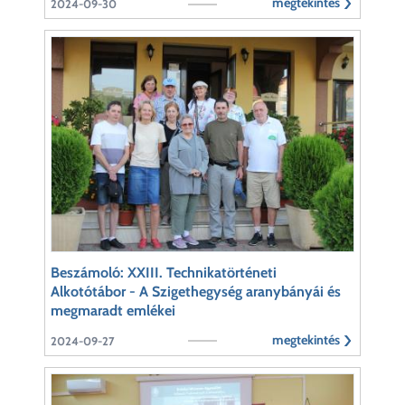
megtekintés
2024-09-30
Beszámoló: XXIII. Technikatörténeti
Alkotótábor - A Szigethegység aranybányái és
megmaradt emlékei
megtekintés
2024-09-27