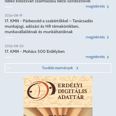
Ildikó kolozsvári származású bécsi színésznővel
megtekintés
2026-08-19
17. KMN - Párbeszéd a szakértőkkel – Tanácsadás
munkajogi, adózási és HR témakörökben,
munkavállalóknak és munkáltatóknak
megtekintés
2026-08-20
17. KMN - Mohács 500 Erdélyben
megtekintés
További események