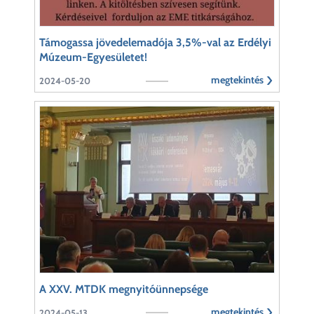
Támogassa jövedelemadója 3,5%-val az Erdélyi
Múzeum-Egyesületet!
megtekintés
2024-05-20
A XXV. MTDK megnyitóünnepsége
megtekintés
2024-05-13