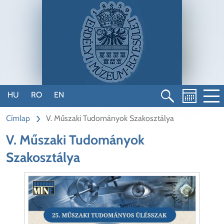
Ugrás
a
tartalomra
HU
RO
EN
Címlap
V. Műszaki Tudományok Szakosztálya
V. Műszaki Tudományok
Szakosztálya