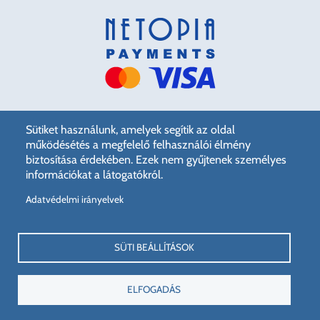
Sütiket használunk, amelyek segítik az oldal
működésétés a megfelelő felhasználói élmény
biztosítása érdekében. Ezek nem gyűjtenek személyes
információkat a látogatókról.
© 2026 Erdélyi Múzeum Egyesület, All rights reserved.
Adatvédelmi irányelvek
Támogassa az EMÉ-t
Lábléc
Adatkezelési irányelvek
SÜTI BEÁLLÍTÁSOK
Támogatóink
Elérhetőségek
ELFOGADÁS
Előadóterem-foglalás