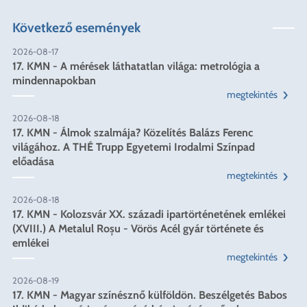
Következő események
2026-08-17
17. KMN - A mérések láthatatlan világa: metrológia a
mindennapokban
megtekintés
2026-08-18
17. KMN - Álmok szalmája? Közelítés Balázs Ferenc
világához. A THÉ Trupp Egyetemi Irodalmi Színpad
előadása
megtekintés
2026-08-18
17. KMN - Kolozsvár XX. századi ipartörténetének emlékei
(XVIII.) A Metalul Roșu - Vörös Acél gyár története és
emlékei
megtekintés
2026-08-19
17. KMN - Magyar színésznő külföldön. Beszélgetés Babos