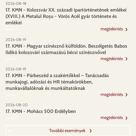
2026-08-18
17. KMN - Kolozsvár XX. századi ipartörténetének emlékei
(XVIII.) A Metalul Roșu - Vörös Acél gyár története és
emlékei
megtekintés
2026-08-19
17. KMN - Magyar színésznő külföldön. Beszélgetés Babos
Ildikó kolozsvári származású bécsi színésznővel
megtekintés
2026-08-19
17. KMN - Párbeszéd a szakértőkkel – Tanácsadás
munkajogi, adózási és HR témakörökben,
munkavállalóknak és munkáltatóknak
megtekintés
2026-08-20
17. KMN - Mohács 500 Erdélyben
megtekintés
További események