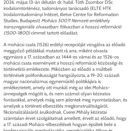
2026. május 13-án délután dr. habil. Tóth Zsombor DSc
irodalomtörténész, tudományos tanácsadó (ELTE HTK
Irodalomtudományi Intézet, illetve Centre for Reformation
Studies, Budapest)
Mohács 500?! Nemzeti emlékhely
transzregionális olvasatban: fókuszban a hosszú reformáció
(1500−1800)
címmel tartott előadást.
A mohácsi csata (1526) erdélyi recepcióját vizsgálva az előadó
meggyőző példákkal mutatott rá arra, miként olvasta
egymásra a 17. században az 1444-es várnai és az 1526-os
mohácsi csata eseményeit a hosszú reformáció közösségi és
történetírói emlékezete. Miközben az előadó a múltbeli
történések polifonikusságát hangsúlyozta, a 19-20. századi
magyar nacionalizmus egyneműsítő politikájára is
emlékeztetett, amely ott munkál még az idei Mohács-
ünnepségek mögött is, és nem számol olyan kéziratos
forrásokkal, amelyek máig sem jelentek meg nyomtatásban, és
amelyek a történeti elbeszélés megkonstruáltságáról,
fikcionalizálásáról árulkodnak. Cserei Mihály kéziratai
számtalan érvet szolgáltatnak amellett, érvelt az előadó, hogy
a 17. századi Mohács-elbeszélések hogyan épültek bele a
konfesszionális megtorlásokba, perzekúciókba itthon és