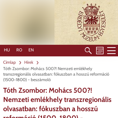
Ugrás
a
tartalomra
HU
RO
EN
Címlap
Hírek
Tóth Zsombor: Mohács 500?! Nemzeti emlékhely
transzregionális olvasatban: fókuszban a hosszú reformáció
(1500−1800) - beszámoló
Tóth Zsombor: Mohács 500?!
Nemzeti emlékhely transzregionális
olvasatban: fókuszban a hosszú
reformáció (1500−1800) -