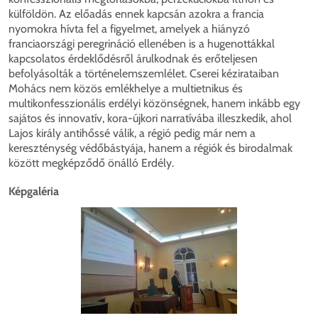
külföldön. Az előadás ennek kapcsán azokra a francia
nyomokra hívta fel a figyelmet, amelyek a hiányzó
franciaországi peregrináció ellenében is a hugenottákkal
kapcsolatos érdeklődésről árulkodnak és erőteljesen
befolyásolták a történelemszemlélet. Cserei kézirataiban
Mohács nem közös emlékhelye a multietnikus és
multikonfesszionális erdélyi közönségnek, hanem inkább egy
sajátos és innovatív, kora-újkori narratívába illeszkedik, ahol
Lajos király antihőssé válik, a régió pedig már nem a
kereszténység védőbástyája, hanem a régiók és birodalmak
között megképződő önálló Erdély.
Képgaléria