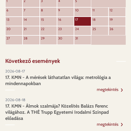
KÖVET
1
2
3
4
5
ELŐZŐ
6
7
8
9
10
11
12
13
14
15
16
17
18
19
20
21
22
23
24
25
26
27
28
29
30
31
Következő események
2026-08-17
17. KMN - A mérések láthatatlan világa: metrológia a
mindennapokban
megtekintés
2026-08-18
17. KMN - Álmok szalmája? Közelítés Balázs Ferenc
világához. A THÉ Trupp Egyetemi Irodalmi Színpad
előadása
megtekintés