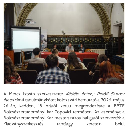
Mego
A Mercs István szerkesztette
Kétféle én(ek): Petőfi Sándor
életei
című tanulmánykötet kolozsvári bemutatója 2026. május
26-án, kedden, 18 órától került megrendezésre a BBTE
Bölcsészettudományi kar Popovici termében. Az eseményt a
Bölcsészettudományi Kar mesterszakos hallgatói szervezték a
Kiadványszerkesztés tantárgy keretein belül