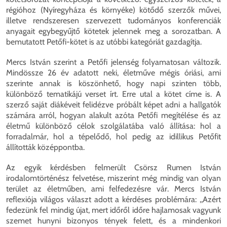
régióhoz (Nyíregyháza és környéke) kötődő szerzők művei,
illetve rendszeresen szervezett tudományos konferenciák
anyagait egybegyűjtő kötetek jelennek meg a sorozatban. A
bemutatott Petőfi-kötet is az utóbbi kategóriát gazdagítja.
Mercs István szerint a Petőfi jelenség folyamatosan változik.
Mindössze 26 év adatott neki, életműve mégis óriási, ami
szerinte annak is köszönhető, hogy napi szinten több,
különböző tematikájú verset írt. Erre utal a kötet címe is. A
szerző saját diákéveit felidézve próbált képet adni a hallgatók
számára arról, hogyan alakult azóta Petőfi megítélése és az
életmű különböző célok szolgálatába való állítása: hol a
forradalmár, hol a tépelődő, hol pedig az idillikus Petőfit
állították középpontba.
Az egyik kérdésben felmerült Csörsz Rumen István
irodalomtörténész felvetése, miszerint még mindig van olyan
terület az életműben, ami felfedezésre vár. Mercs István
reflexiója világos választ adott a kérdéses problémára: ,,Azért
fedezünk fel mindig újat, mert időről időre hajlamosak vagyunk
szemet hunyni bizonyos tények felett, és a mindenkori