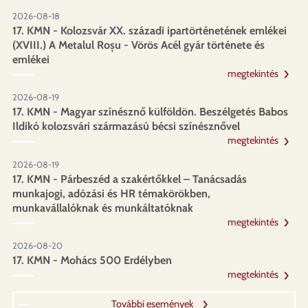
2026-08-18
17. KMN - Kolozsvár XX. századi ipartörténetének emlékei
(XVIII.) A Metalul Roșu - Vörös Acél gyár története és
emlékei
megtekintés
2026-08-19
17. KMN - Magyar színésznő külföldön. Beszélgetés Babos
Ildikó kolozsvári származású bécsi színésznővel
megtekintés
2026-08-19
17. KMN - Párbeszéd a szakértőkkel – Tanácsadás
munkajogi, adózási és HR témakörökben,
munkavállalóknak és munkáltatóknak
megtekintés
2026-08-20
17. KMN - Mohács 500 Erdélyben
megtekintés
További események