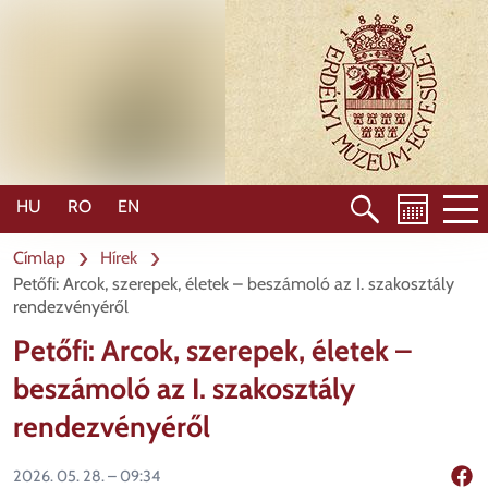
Ugrás
a
tartalomra
HU
RO
EN
Címlap
Hírek
Petőfi: Arcok, szerepek, életek – beszámoló az I. szakosztály
rendezvényéről
Petőfi: Arcok, szerepek, életek –
beszámoló az I. szakosztály
rendezvényéről
2026. 05. 28. – 09:34