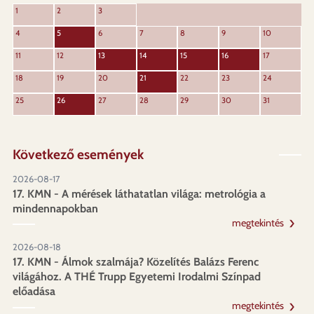
KÖVET
1
2
3
ELŐZŐ
4
5
6
7
8
9
10
11
12
13
14
15
16
17
18
19
20
21
22
23
24
25
26
27
28
29
30
31
Következő események
2026-08-17
17. KMN - A mérések láthatatlan világa: metrológia a
mindennapokban
megtekintés
2026-08-18
17. KMN - Álmok szalmája? Közelítés Balázs Ferenc
világához. A THÉ Trupp Egyetemi Irodalmi Színpad
előadása
megtekintés