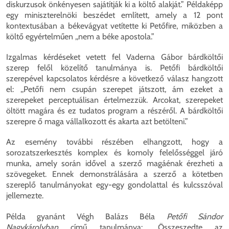
diskurzusok önkényesen sajátítják ki a költő alakját.” Példaképp
egy miniszterelnöki beszédet említett, amely a 12 pont
kontextusában a békevágyat vetítette ki Petőfire, miközben a
költő egyértelműen ,,nem a béke apostola.”
Izgalmas kérdéseket vetett fel Vaderna Gábor bárdköltői
szerep felől közelítő tanulmánya is. Petőfi bárdköltői
szerepével kapcsolatos kérdésre a következő válasz hangzott
el: ,,Petőfi nem csupán szerepet játszott, ám ezeket a
szerepeket perceptuálisan értelmezzük. Arcokat, szerepeket
öltött magára és ez tudatos program a részéről. A bárdköltői
szerepre ő maga vállalkozott és akarta azt betölteni.”
Az esemény további részében elhangzott, hogy a
sorozatszerkesztés komplex és komoly felelősséggel járó
munka, amely során idővel a szerző magáénak érezheti a
szövegeket. Ennek demonstrálására a szerző a kötetben
szereplő tanulmányokat egy-egy gondolattal és kulcsszóval
jellemezte.
Példa gyanánt Végh Balázs Béla
Petőfi Sándor
Nagykárolyban
című tanulmánya: ,,Összeszedte az