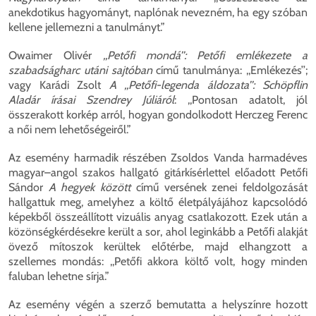
anekdotikus hagyományt, naplónak nevezném, ha egy szóban
kellene jellemezni a tanulmányt.”
Owaimer Olivér
,,Petőfi mondá’’: Petőfi emlékezete a
szabadságharc utáni sajtóban
című tanulmánya: ,,Emlékezés’’;
vagy Karádi Zsolt
A ,,Petőfi-legenda áldozata’’: Schöpflin
Aladár írásai Szendrey Júliáról
: ,,Pontosan adatolt, jól
összerakott korkép arról, hogyan gondolkodott Herczeg Ferenc
a női nem lehetőségeiről.”
Az esemény harmadik részében Zsoldos Vanda harmadéves
magyar–angol szakos hallgató gitárkísérlettel előadott Petőfi
Sándor
A hegyek között
című versének zenei feldolgozását
hallgattuk meg, amelyhez a költő életpályájához kapcsolódó
képekből összeállított vizuális anyag csatlakozott. Ezek után a
közönségkérdésekre került a sor, ahol leginkább a Petőfi alakját
övező mítoszok kerültek előtérbe, majd elhangzott a
szellemes mondás: ,,Petőfi akkora költő volt, hogy minden
faluban lehetne sírja.”
Az esemény végén a szerző bemutatta a helyszínre hozott