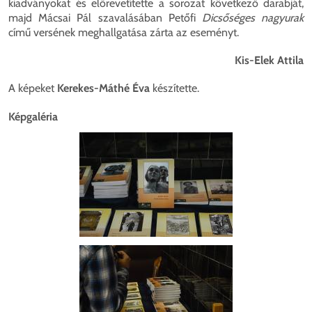
kiadványokat és előrevetítette a sorozat következő darabját,
majd Mácsai Pál szavalásában Petőfi
Dicsőséges nagyurak
című versének meghallgatása zárta az eseményt.
Kis-Elek Attila
A képeket
Kerekes-Máthé Éva
készítette.
Képgaléria