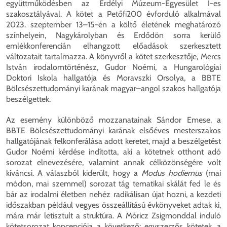
együttműködésben az Erdélyi Múzeum-Egyesület I-es
szakosztályával. A kötet a Petőfi200 évforduló alkalmával
2023. szeptember 13–15-én a költő életének meghatározó
színhelyein, Nagykárolyban és Erdődön sorra kerülő
emlékkonferencián elhangzott előadások szerkesztett
változatait tartalmazza. A könyvről a kötet szerkesztője, Mercs
István irodalomtörténész, Gudor Noémi, a Hungarológiai
Doktori Iskola hallgatója és Moravszki Orsolya, a BBTE
Bölcsészettudományi karának magyar–angol szakos hallgatója
beszélgettek.
Az esemény különböző mozzanatainak Sándor Emese, a
BBTE Bölcsészettudományi karának elsőéves mesterszakos
hallgatójának felkonferálása adott keretet, majd a beszélgetést
Gudor Noémi kérdése indította, aki a kötetnek otthont adó
sorozat elnevezésére, valamint annak célközönségére volt
kíváncsi. A válaszból kiderült, hogy a
Modus hodiernus
(mai
módon, mai szemmel) sorozat tág tematikai skálát fed le és
bár az irodalmi életben nehéz radikálisan újat hozni, a kezdeti
időszakban például vegyes összeállítású évkönyveket adtak ki,
mára már letisztult a struktúra. A Móricz Zsigmonddal induló
kötetsorozat koncepciója a következő: egyszerzős kötetek, a