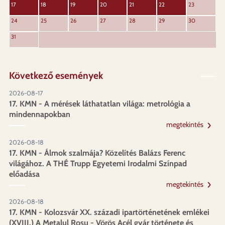
17
18
19
20
21
22
23
24
25
26
27
28
29
30
31
Következő események
2026-08-17
17. KMN - A mérések láthatatlan világa: metrológia a
mindennapokban
megtekintés
2026-08-18
17. KMN - Álmok szalmája? Közelítés Balázs Ferenc
világához. A THÉ Trupp Egyetemi Irodalmi Színpad
előadása
megtekintés
2026-08-18
17. KMN - Kolozsvár XX. századi ipartörténetének emlékei
(XVIII.) A Metalul Roșu - Vörös Acél gyár története és