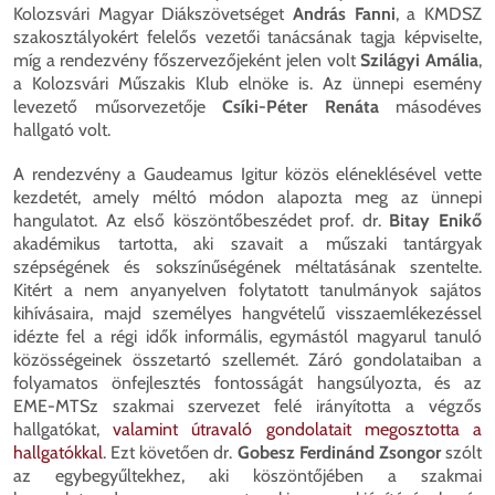
Kolozsvári Magyar Diákszövetséget
András Fanni
, a KMDSZ
szakosztályokért felelős vezetői tanácsának tagja képviselte,
míg a rendezvény főszervezőjeként jelen volt
Szilágyi Amália
,
a Kolozsvári Műszakis Klub elnöke is. Az ünnepi esemény
levezető műsorvezetője
Csíki-Péter Renáta
másodéves
hallgató volt.
A rendezvény a Gaudeamus Igitur közös eléneklésével vette
kezdetét, amely méltó módon alapozta meg az ünnepi
hangulatot. Az első köszöntőbeszédet prof. dr.
Bitay Enikő
akadémikus tartotta, aki szavait a műszaki tantárgyak
szépségének és sokszínűségének méltatásának szentelte.
Kitért a nem anyanyelven folytatott tanulmányok sajátos
kihívásaira, majd személyes hangvételű visszaemlékezéssel
idézte fel a régi idők informális, egymástól magyarul tanuló
közösségeinek összetartó szellemét. Záró gondolataiban a
folyamatos önfejlesztés fontosságát hangsúlyozta, és az
EME-MTSz szakmai szervezet felé irányította a végzős
hallgatókat,
valamint útravaló gondolatait megosztotta a
hallgatókkal
. Ezt követően dr.
Gobesz Ferdinánd Zsongor
szólt
az egybegyűltekhez, aki köszöntőjében a szakmai