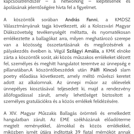
kapcsolatrendszer – a networking – kiépítésének és
ápolásának jelentőségére hívta fel a figyelmet.
A köszöntők sorában
András Fanni
, a KMDSZ
Választmányának tagja következett, aki a Kolozsvári Magyar
Diákszövetség tevékenységét méltatta, és nyomatékosan
emlékeztette a ballagókat arra, milyen meghatározó szerepe
van a közösség összetartásának és megőrzésének a
pályakezdés éveiben is. Végül
Szilágyi Amália
, a KMK elnöke
zárta a köszöntők sorát, aki közös műszakos emlékeket idézett
fel, személyes és meghitt hangulatot teremtve az ünnepség e
pillanatában.A köszöntőbeszédek után
Pálfi Kincső
slam
poetry előadása következett, amely méltó művészi keretet
adott az alkalomnak. Az ünnepi műsor az oklevelek
ünnepélyes kiosztásával teljesedett ki, majd a rendezvény
állófogadással zárult, amely lehetőséget biztosított a
személyes gratulációkra és a közös emlékek felidézésére.
A XIV. Magyar Műszakis Ballagás örömteli és emelkedett
hangulatban zárult. Az EME székházának előadóterme
megtelt reményekkel, álmokkal és közös emlékekkel,
miközben ismét útjára indítottak 39 fiatal mérnököt annak