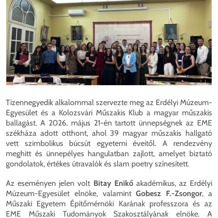
Tizennegyedik alkalommal szervezte meg az Erdélyi Múzeum-
Egyesület és a Kolozsvári Műszakis Klub a magyar műszakis
ballagást. A 2026. május 21-én tartott ünnepségnek az EME
székháza adott otthont, ahol 39 magyar műszakis hallgató
vett szimbolikus búcsút egyetemi éveitől. A rendezvény
meghitt és ünnepélyes hangulatban zajlott, amelyet biztató
gondolatok, értékes útravalók és slam poetry színesített.
Az eseményen jelen volt
Bitay Enikő
akadémikus, az Erdélyi
Múzeum-Egyesület elnöke, valamint
Gobesz F.-Zsongor
, a
Műszaki Egyetem Építőmérnöki Karának professzora és az
EME Műszaki Tudományok Szakosztályának elnöke. A