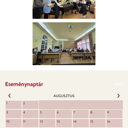
Eseménynaptár
AUGUSZTUS
KÖVET
1
2
ELŐZŐ
3
4
5
6
7
8
9
10
11
12
13
14
15
16