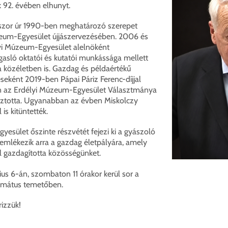
 92. évében elhunyt.
sszor úr 1990-ben meghatározó szerepet
úzeum-Egyesület újjászervezésében. 2006 és
yi Múzeum-Egyesület alelnöként
asló oktatói és kutatói munkássága mellett
 a közéletben is. Gazdag és példaértékű
eként 2019-ben Pápai Páriz Ferenc-díjjal
en az Erdélyi Múzeum-Egyesület Választmánya
lasztotta. Ugyanabban az évben Miskolczy
is kitüntették.
esület őszinte részvétét fejezi ki a gyászoló
 emlékezik arra a gazdag életpályára, amely
 gazdagította közösségünket.
us 6-án, szombaton 11 órakor kerül sor a
rmátus temetőben.
rizzük!