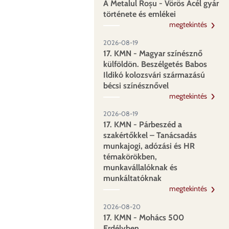
A Metalul Roșu - Vörös Acél gyár
története és emlékei
megtekintés
2026-08-19
17. KMN - Magyar színésznő
külföldön. Beszélgetés Babos
Ildikó kolozsvári származású
bécsi színésznővel
megtekintés
2026-08-19
17. KMN - Párbeszéd a
szakértőkkel – Tanácsadás
munkajogi, adózási és HR
témakörökben,
munkavállalóknak és
munkáltatóknak
megtekintés
2026-08-20
17. KMN - Mohács 500
Erdélyben