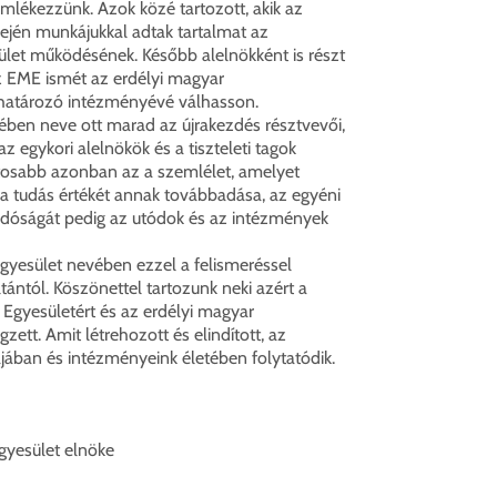
emlékezzünk. Azok közé tartozott, akik az
ején munkájukkal adtak tartalmat az
ület működésének. Később alelnökként is részt
z EME ismét az erdélyi magyar
atározó intézményévé válhasson.
ében neve ott marad az újrakezdés résztvevői,
az egykori alelnökök és a tiszteleti tagok
ntosabb azonban az a szemlélet, amelyet
 a tudás értékét annak továbbadása, az egyéni
dóságát pedig az utódok és az intézmények
yesület nevében ezzel a felismeréssel
ántól. Köszönettel tartozunk neki azért a
Egyesületért és az erdélyi magyar
ett. Amit létrehozott és elindított, az
jában és intézményeink életében folytatódik.
gyesület elnöke