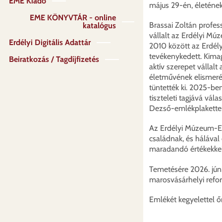
EME Kiadó
május 29-én, életének
EME KÖNYVTÁR - online
Brassai Zoltán profe
katalógus
vállalt az Erdélyi M
Erdélyi Digitális Adattár
2010 között az Erdél
tevékenykedett. Kimag
Beiratkozás / Tagdíjfizetés
aktív szerepet vállalt
életművének elismerés
tüntették ki. 2025-b
tiszteleti tagjává vá
Dezső-emlékplakettel 
Az Erdélyi Múzeum-Egy
családnak, és hálával
maradandó értékekkel
Temetésére 2026. júni
marosvásárhelyi refo
Emlékét kegyelettel ő