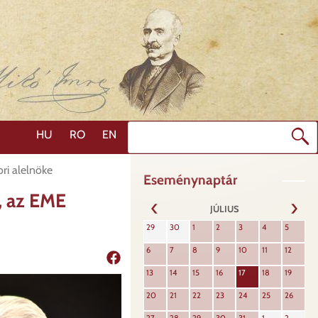
Keresés
HU
RO
EN
ri alelnöke
Eseménynaptár
, az EME
JÚLIUS
KÖVET
29
30
1
2
3
4
5
ELŐZŐ
6
7
8
9
10
11
12
Megosztás
13
14
15
16
17
18
19
20
21
22
23
24
25
26