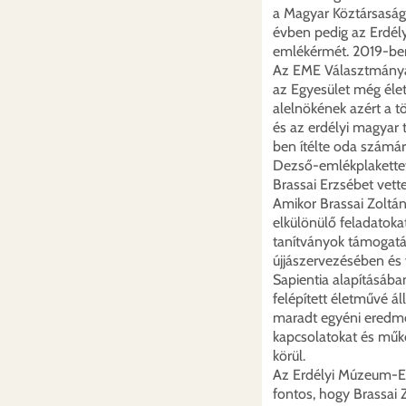
a Magyar Köztársasági
évben pedig az Erdél
emlékérmét. 2019-ben 
Az EME Választmánya 
az Egyesület még élet
alelnökének azért a 
és az erdélyi magyar
ben ítélte oda számá
Dezső-emlékplakettet 
Brassai Erzsébet vette
Amikor Brassai Zoltán
elkülönülő feladatoka
tanítványok támogatá
újjászervezésében és
Sapientia alapításába
felépített életművé 
maradt egyéni eredmé
kapcsolatokat és műk
körül.
Az Erdélyi Múzeum-E
fontos, hogy Brassai 