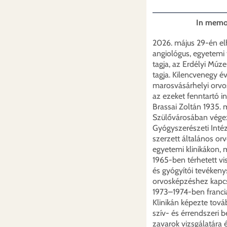
In memor
2026. május 29-én el
angiológus, egyetemi
tagja, az Erdélyi Múze
tagja. Kilencvenegy é
marosvásárhelyi orvo
az ezeket fenntartó i
Brassai Zoltán 1935. 
Szülővárosában végezt
Gyógyszerészeti Inté
szerzett általános orv
egyetemi klinikákon,
1965-ben térhetett vis
és gyógyítói tevéken
orvosképzéshez kapcs
1973–1974-ben francia 
Klinikán képezte tová
szív- és érrendszeri b
zavarok vizsgálatára 