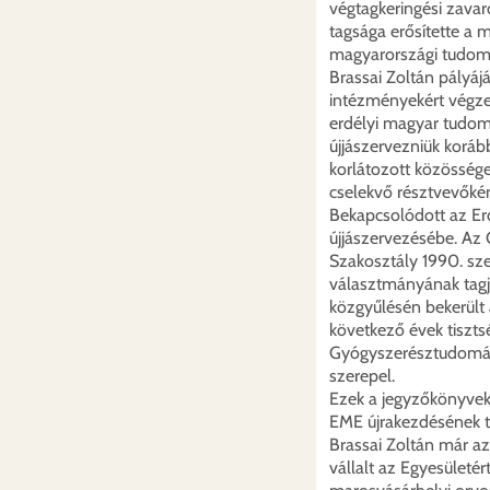
végtagkeringési zavar
tagsága erősítette a
magyarországi tudomá
Brassai Zoltán pályáj
intézményekért végzet
erdélyi magyar tudomá
újjászervezniük korá
korlátozott közösség
cselekvő résztvevőként
Bekapcsolódott az Er
újjászervezésébe. Az
Szakosztály 1990. sz
választmányának tagj
közgyűlésén bekerült 
következő évek tiszts
Gyógyszerésztudomán
szerepel.
Ezek a jegyzőkönyve
EME újrakezdésének tö
Brassai Zoltán már az
vállalt az Egyesületé