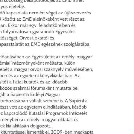
si közösség bekapcsolódjék az EME ismét
yos életébe.
dő kapcsolata nem ért véget az újjászervezés
 között az EME alelnökeként vett részt az
an. Ekkor már egy, feladatköreiben és
en folyamatosan gyarapodó Egyesület
elősséget. Orvosi, oktatói és
pasztalatát az EME egészének szolgálatába
előadásában az Egyesületet az erdélyi magyar
miai intézményeként méltatta, külön
epét a magyar orvosi szaknyelv művelésében,
ben és az egyetemi könyvkiadásban. Az
tőt a fiatal kutatók és az idősebb
közös szakmai fórumaként mutatta be.
ált a Sapientia Erdélyi Magyar
ehozásában vállalt szerepe is. A Sapientia
részt vett az egyetem elindításában, később
oz kapcsolódó Kutatási Programok Intézetét
ézményben az erdélyi magyar oktatás és
nek kialakításán dolgozott.
itüntetéssel ismerték el. 2009-ben megkapta