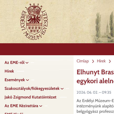
Ugrás
a
tartalomra
Címlap
Hírek
Az EME-ről
Fő
navigáció
Elhunyt Bras
Hírek
egykori alel
Események
Szakosztályok/fiókegyesületek
2026. 06. 02. – 09:35
Jakó Zsigmond Kutatóintézet
Az Erdélyi Múzeum-Eg
Az EME Kézirattára
intézményünk alapító
belgyógyász professz