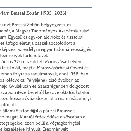
iam Brassai Zoltán (1935–2026)
hunyt Brassai Zoltán belgyógyász és
 tanár, a Magyar Tudományos Akadémia külső
um-Egyesület egykori alelnöke és tiszteleti
vet átfogó életútja összekapcsolódott a
sképzés, az erdélyi magyar tudományosság és
ntézmények történetével.
március 27-én született Marosvásárhelyen.
e iskoláit, majd a Marosvásárhelyi Orvosi és
zetben folytatta tanulmányait, ahol 1958-ban
osi oklevelet. Pályájának első éveiben az
 majd Gyulakután és Szászrégenben dolgozott.
sza az intézetbe; ettől kezdve oktatói, kutatói
ysége hosszú évtizedeken át a marosvásárhelyi
olódott.
állami ösztöndíjjal a párizsi Broussais
bb magát. Kutatói érdeklődése elsősorban a
etegségekre, ezen belül a végtagkeringési
és kezelésére irányult. Eredményeit