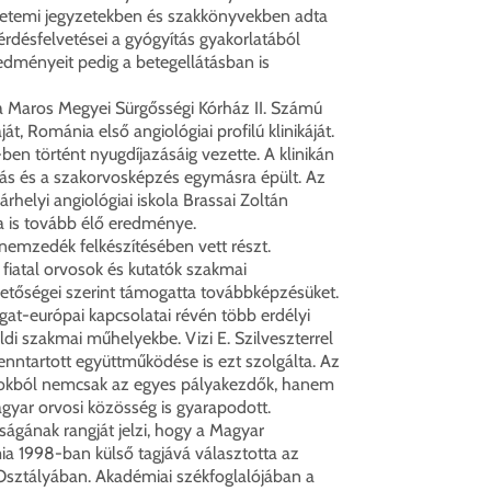
etemi jegyzetekben és szakkönyvekben adta
rdésfelvetései a gyógyítás gyakorlatából
eredményeit pedig a betegellátásban is
a Maros Megyei Sürgősségi Kórház II. Számú
át, Románia első angiológiai profilú klinikáját.
n történt nyugdíjazásáig vezette. A klinikán
atás és a szakorvosképzés egymásra épült. Az
árhelyi angiológiai iskola Brassai Zoltán
 is tovább élő eredménye.
nemzedék felkészítésében vett részt.
 fiatal orvosok és kutatók szakmai
hetőségei szerint támogatta továbbképzésüket.
at-európai kapcsolatai révén több erdélyi
földi szakmai műhelyekbe. Vizi E. Szilveszterrel
enntartott együttműködése is ezt szolgálta. Az
latokból nemcsak az egyes pályakezdők, hanem
gyar orvosi közösség is gyarapodott.
ának rangját jelzi, hogy a Magyar
 1998-ban külső tagjává választotta az
sztályában. Akadémiai székfoglalójában a