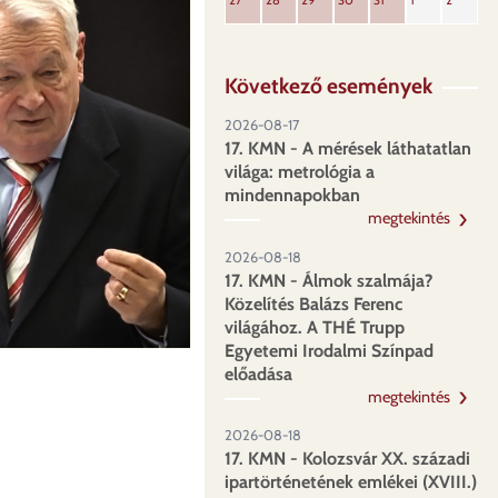
27
28
29
30
31
1
2
Következő események
2026-08-17
17. KMN - A mérések láthatatlan
világa: metrológia a
mindennapokban
megtekintés
2026-08-18
17. KMN - Álmok szalmája?
Közelítés Balázs Ferenc
világához. A THÉ Trupp
Egyetemi Irodalmi Színpad
előadása
megtekintés
2026-08-18
17. KMN - Kolozsvár XX. századi
ipartörténetének emlékei (XVIII.)