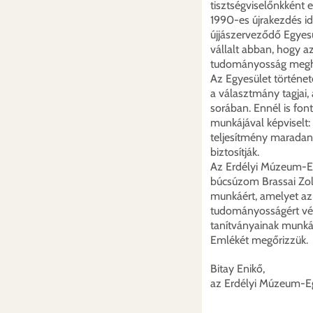
tisztségviselőnkként 
1990-es újrakezdés id
újjászerveződő Egyes
vállalt abban, hogy a
tudományosság megh
Az Egyesület történet
a választmány tagjai, 
sorában. Ennél is fo
munkájával képviselt:
teljesítmény maradan
biztosítják.
Az Erdélyi Múzeum-Eg
búcsúzom Brassai Zolt
munkáért, amelyet az 
tudományosságért végz
tanítványainak munká
Emlékét megőrizzük.
Bitay Enikő,
az Erdélyi Múzeum-E