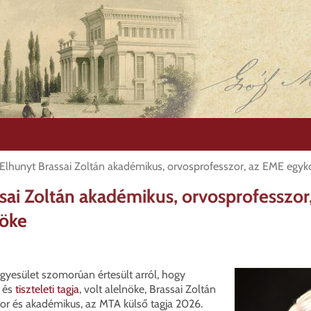
Elhunyt Brassai Zoltán akadémikus, orvosprofesszor, az EME egyko
sai Zoltán akadémikus, orvosprofesszor
nöke
yesület szomorúan értesült arról, hogy
 és
tiszteleti tagja
, volt alelnöke, Brassai Zoltán
or és akadémikus, az MTA külső tagja 2026.