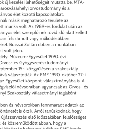
ok új kezelési lehetőségeit mutatta be. MTA-
 marosvásárhelyi orvostudomány és a
nyos élet közötti kapcsolatokat.
ának másik meghatározó területe az
t munka volt. Az 1989-es fordulat után az
nyos élet szereplőinek rövid idő alatt kellett
bban felszámolt vagy működésükben
eiket. Brassai Zoltán ebben a munkában
 volt jelen.
délyi Múzeum-Egyesület 1990. évi
 Orvos- és Gyógyszerésztudományi
eptember 15-i közgyűlésén a szakosztály
ává választották. Az EME 1990. október 27-i
az Egyesület központi választmányába is. A
égviselői névsoraiban ugyancsak az Orvos- és
yi Szakosztály választmányi tagjaként
kben és névsorokban fennmaradt adatok az
rténetét is őrzik. Arról tanúskodnak, hogy
 újjászervezés első időszakában felelősséget
rt, és közreműködött abban, hogy a