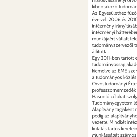
marosvásárhelyi orvo
kibontakozó tudomán
Az Egyesülethez fűző
éveivel. 2006 és 2010
intézmény irányításáb
intézményi hátteréb
munkájáért vállalt fel
tudományszervezői ta
állította.
Egy 2011-ben tartott 
tudományosság akadé
kiemelve az EME szer
a tudományos közlés
Orvostudományi Értesí
professzornemzedék 
Hasonló célokat szolg
Tudományegyetem létr
Alapítvány tagjaként 
pedig az alapítványh
vezette. Mindkét int
kutatás tartós keretei
Munkásságát számos k