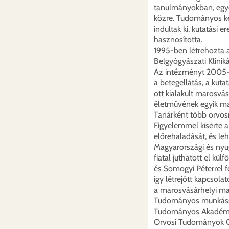
tanulmányokban, egy
közre. Tudományos ké
indultak ki, kutatási 
hasznosította.
1995-ben létrehozta 
Belgyógyászati Klinikáj
Az intézményt 2005-be
a betegellátás, a kut
ott kialakult marosvás
életművének egyik ma
Tanárként több orvos
Figyelemmel kísérte a
előrehaladását, és le
Magyarországi és nyug
fiatal juthatott el kül
és Somogyi Péterrel f
így létrejött kapcso
a marosvásárhelyi ma
Tudományos munkásság
Tudományos Akadémia
Orvosi Tudományok O