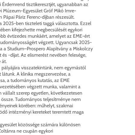
 Érdemrend tisztikeresztjét, ugyanabban az
yi Múzeum-Egyesület Gróf Mikó Imre-
Pápai Páriz Ferenc-díjban részesült.
2025-ben tiszteleti taggá választotta. Ezzel
ében kifejezhette megbecsülését egykori
több évtizedes munkáért, amelyet az EME-ért
 tudományosságért végzett. Ugyancsak 2025-
ra a Studium–Prospero Alapítvány a Miskolczy
és -díjat. Az elismerést nevében felesége,
 át.
 pályájára visszatekintünk, nem egymástól
t látunk. A klinika megszervezése, a
sa, a tudományos kutatás, az EME
 vezetésében végzett munka, valamint a
n vállalt szerep egyetlen, következetesen
áll össze. Tudományos teljesítménye nem
nyeinek körében: műhelyt, szakmai
ödő intézményi kereteket teremtett maga
gyesület közössége számára különösen
Zoltánra ne csupán egykori