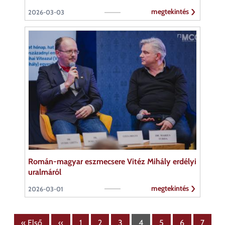
megtekintés
2026-03-03
Román-magyar eszmecsere Vitéz Mihály erdélyi
uralmáról
megtekintés
2026-03-01
Oldalszámozás
Első
« Első
Előző
‹‹
Page
1
Page
2
Page
3
Page
4
Page
5
Page
6
Page
7