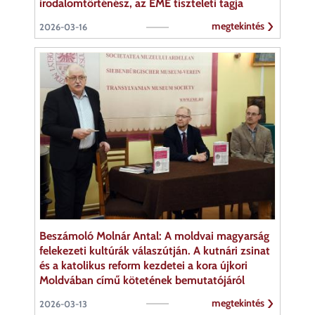
irodalomtörténész, az EME tiszteleti tagja
megtekintés
2026-03-16
Beszámoló Molnár Antal: A moldvai magyarság
felekezeti kultúrák válaszútján. A kutnári zsinat
és a katolikus reform kezdetei a kora újkori
Moldvában című kötetének bemutatójáról
megtekintés
2026-03-13