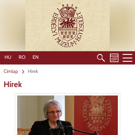
Ugrás
a
tartalomra
HU
RO
EN
Címlap
Hírek
Hírek