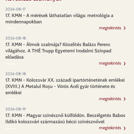
2026-08-17
17. KMN - A mérések láthatatlan világa: metrológia a
mindennapokban
megtekintés
2026-08-18
17. KMN - Álmok szalmája? Közelítés Balázs Ferenc
világához. A THÉ Trupp Egyetemi Irodalmi Színpad
előadása
megtekintés
2026-08-18
17. KMN - Kolozsvár XX. századi ipartörténetének emlékei
(XVIII.) A Metalul Roșu - Vörös Acél gyár története és
emlékei
megtekintés
2026-08-19
17. KMN - Magyar színésznő külföldön. Beszélgetés Babos
Ildikó kolozsvári származású bécsi színésznővel
megtekintés