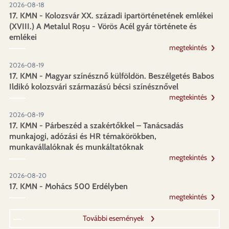
2026-08-18
17. KMN - Kolozsvár XX. századi ipartörténetének emlékei
(XVIII.) A Metalul Roșu - Vörös Acél gyár története és
emlékei
megtekintés
2026-08-19
17. KMN - Magyar színésznő külföldön. Beszélgetés Babos
Ildikó kolozsvári származású bécsi színésznővel
megtekintés
2026-08-19
17. KMN - Párbeszéd a szakértőkkel – Tanácsadás
munkajogi, adózási és HR témakörökben,
munkavállalóknak és munkáltatóknak
megtekintés
2026-08-20
17. KMN - Mohács 500 Erdélyben
megtekintés
További események