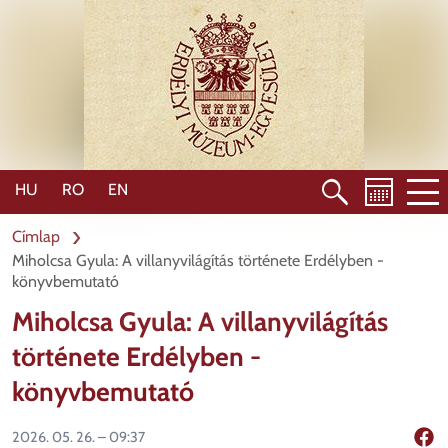
Ugrás
a
tartalomra
HU
RO
EN
Címlap
Miholcsa Gyula: A villanyvilágítás története Erdélyben -
könyvbemutató
Miholcsa Gyula: A villanyvilágítás
története Erdélyben -
könyvbemutató
2026. 05. 26. – 09:37