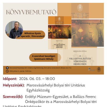
Mego
Időpont
2026. 06. 03. – 18:00
Helyszín(ek)
Marosvásárhelyi Bolyai téri Unitárius
Egyházközség
Szervező(k)
Erdélyi Múzeum-Egyesület, a Ballázs Ferenc
Önképzőkör és a Marosvásárhelyi Bolyai téri
Unitárius Egyházközség