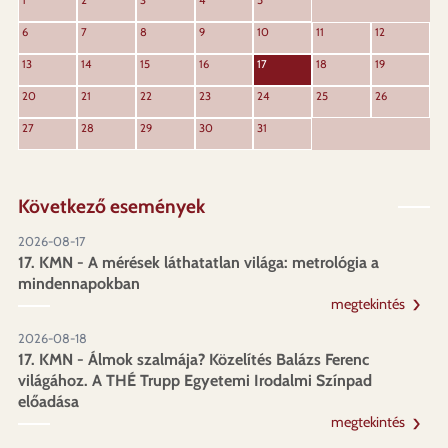
KÖVET
1
2
3
4
5
ELŐZŐ
6
7
8
9
10
11
12
13
14
15
16
17
18
19
20
21
22
23
24
25
26
27
28
29
30
31
Következő események
2026-08-17
17. KMN - A mérések láthatatlan világa: metrológia a
mindennapokban
megtekintés
2026-08-18
17. KMN - Álmok szalmája? Közelítés Balázs Ferenc
világához. A THÉ Trupp Egyetemi Irodalmi Színpad
előadása
megtekintés