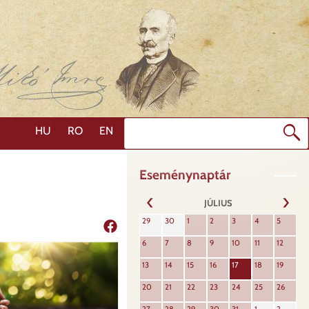
Keresés
HU
RO
EN
Eseménynaptár
JÚLIUS
KÖVET
29
30
1
2
3
4
5
ELŐZŐ
Megosztás
6
7
8
9
10
11
12
13
14
15
16
17
18
19
20
21
22
23
24
25
26