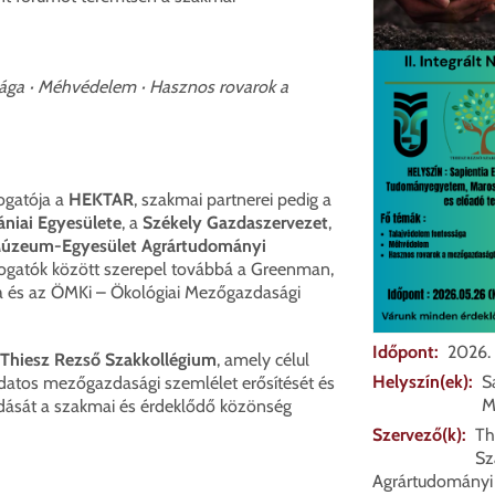
ága · Méhvédelem · Hasznos rovarok a
ogatója a
HEKTAR
, szakmai partnerei pedig a
niai Egyesülete
, a
Székely Gazdaszervezet
,
Múzeum-Egyesület Agrártudományi
ogatók között szerepel továbbá a Greenman,
ia és az ÖMKi – Ökológiai Mezőgazdasági
Időpont
2026. 
Thiesz Rezső Szakkollégium
, amely célul
Helyszín(ek)
S
udatos mezőgazdasági szemlélet erősítését és
M
adását a szakmai és érdeklődő közönség
Szervező(k)
Th
Sz
Agrártudományi