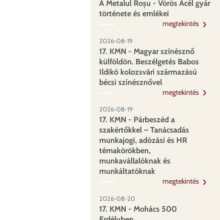
A Metalul Roșu - Vörös Acél gyár
története és emlékei
megtekintés
2026-08-19
17. KMN - Magyar színésznő
külföldön. Beszélgetés Babos
Ildikó kolozsvári származású
bécsi színésznővel
megtekintés
2026-08-19
17. KMN - Párbeszéd a
szakértőkkel – Tanácsadás
munkajogi, adózási és HR
témakörökben,
munkavállalóknak és
munkáltatóknak
megtekintés
2026-08-20
17. KMN - Mohács 500
Erdélyben