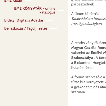
EME Kiadó
párbeszédnek.
EME KÖNYVTÁR - online
katalógus
A fórum fő témái:
Talajvédelem fontoss
Erdélyi Digitális Adattár
mezőgazdaságban
Beiratkozás / Tagdíjfizetés
A rendezvény fő tám
Magyar Gazdák Romá
valamint az
Erdélyi 
Szakosztálya
. A tám
a Biokontroll Hungár
Kutatóintézet.
A fórum szervezője a
tűzte ki a környezett
a gyakorlati tudás át
számára.