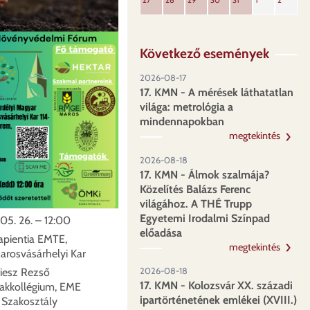
27
28
29
30
31
1
2
Következő események
2026-08-17
17. KMN - A mérések láthatatlan
világa: metrológia a
mindennapokban
megtekintés
2026-08-18
17. KMN - Álmok szalmája?
Közelítés Balázs Ferenc
világához. A THÉ Trupp
Egyetemi Irodalmi Színpad
05. 26. – 12:00
előadása
apientia EMTE,
megtekintés
arosvásárhelyi Kar
iesz Rezső
2026-08-18
17. KMN - Kolozsvár XX. századi
akkollégium, EME
ipartörténetének emlékei (XVIII.)
 Szakosztály