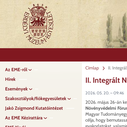
Ugrás
a
tartalomra
Címlap
II. Integ
Az EME-ről
Fő
navigáció
II. Integrál
Hírek
Események
2026. 05. 20. – 09:46
Szakosztályok/fiókegyesületek
2026. május 26-án k
Jakó Zsigmond Kutatóintézet
Növényvédelmi Fór
Magyar Tudományegye
Az EME Kézirattára
célja, hogy bemutass
gyakorlatokat, valam