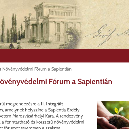
rált Növényvédelmi Fórum a Sapientián
t Növényvédelmi Fórum a Sapientián
erül megrendezésre a
II. Integrált
um
, amelynek helyszíne a Sapientia Erdélyi
tem Marosvásárhelyi Kara. A rendezvény
a a fenntartható és korszerű növényvédelmi
int fórumot teremtsen a szakmai