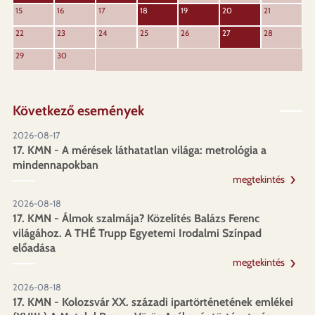
15
16
17
18
19
20
21
22
23
24
25
26
27
28
29
30
Következő események
2026-08-17
17. KMN - A mérések láthatatlan világa: metrológia a
mindennapokban
megtekintés
2026-08-18
17. KMN - Álmok szalmája? Közelítés Balázs Ferenc
világához. A THÉ Trupp Egyetemi Irodalmi Színpad
előadása
megtekintés
2026-08-18
17. KMN - Kolozsvár XX. századi ipartörténetének emlékei