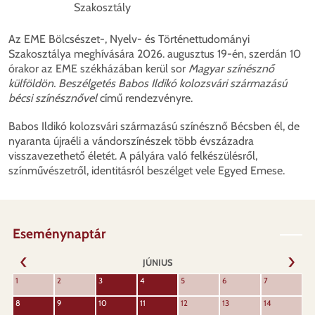
Szakosztály
Az EME Bölcsészet-, Nyelv- és Történettudományi
Szakosztálya meghívására 2026. augusztus 19-én, szerdán 10
órakor az EME székházában kerül sor
Magyar színésznő
külföldön. Beszélgetés Babos Ildikó kolozsvári származású
bécsi színésznővel
című rendezvényre.
Babos Ildikó kolozsvári származású színésznő Bécsben él, de
nyaranta újraéli a vándorszínészek több évszázadra
visszavezethető életét. A pályára való felkészülésről,
színművészetről, identitásról beszélget vele Egyed Emese.
Eseménynaptár
JÚNIUS
KÖVET
1
2
3
4
5
6
7
ELŐZŐ
8
9
10
11
12
13
14