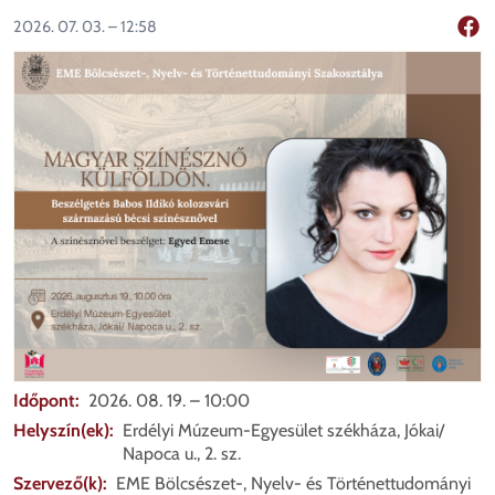
2026. 07. 03. – 12:58
Mego
Időpont
2026. 08. 19. – 10:00
Helyszín(ek)
Erdélyi Múzeum-Egyesület székháza, Jókai/
Napoca u., 2. sz.
Szervező(k)
EME Bölcsészet-, Nyelv- és Történettudományi