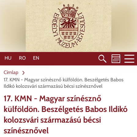
Ugrás
a
tartalomra
HU
RO
EN
Címlap
17. KMN - Magyar színésznő külföldön. Beszélgetés Babos
Ildikó kolozsvári származású bécsi színésznővel
17. KMN - Magyar színésznő
külföldön. Beszélgetés Babos Ildikó
kolozsvári származású bécsi
színésznővel