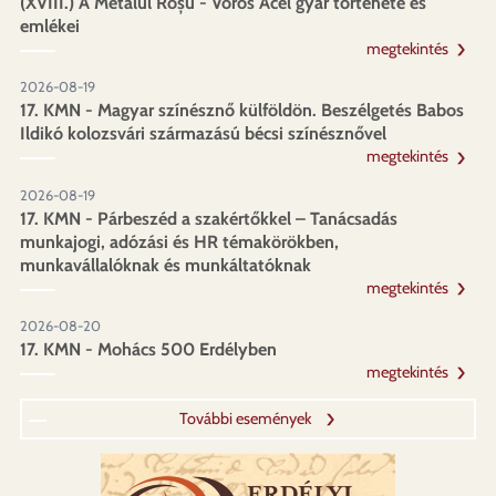
(XVIII.) A Metalul Roșu - Vörös Acél gyár története és
emlékei
megtekintés
2026-08-19
17. KMN - Magyar színésznő külföldön. Beszélgetés Babos
Ildikó kolozsvári származású bécsi színésznővel
megtekintés
2026-08-19
17. KMN - Párbeszéd a szakértőkkel – Tanácsadás
munkajogi, adózási és HR témakörökben,
munkavállalóknak és munkáltatóknak
megtekintés
2026-08-20
17. KMN - Mohács 500 Erdélyben
megtekintés
További események