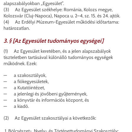
alapszabályokban „Egyesület”.
(3) Az Egyesület székhelye: Románia, Kolozs megye,
Kolozsvár (Cluj-Napoca), Napoca u. 2–4, sz. 15. és 24. ajtók.
(4) Az Erdélyi Múzeum-Egyesület működési időtartama:
határozatlan.
3. § [Az Egyesület tudományos egységei]
(1) Az Egyesület keretében, és a jelen alapszabályok
tiszteletben tartásával különálló tudományos egységek
működnek. Ezek:
— a szakosztályok,
— a fiókegyesületek,
— a Kutatóintézet,
— a jelenlegi és jövőbeni gyűjtemények,
— a könyvtár és információs központ, és
— a kiadó.
(2) Az Egyesület szakosztályai a következők:
Bölcsészet-, Nyelv- és Történettudományi Szakosztály;