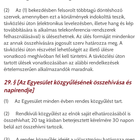
(2) Az (1) bekezdésben felsorolt többtagú döntéshozó
szervek, amennyiben ezt a körülmények indokolttá teszik,
távközlési úton (elektronikus levelezésben, illetve hang és kép
továbbítására is alkalmas telekonferencia-rendszerek
felhasználásával) is ülésezhetnek. Az ülés formáját mindenkor
az annak összehívására jogosult szerv határozza meg. A
távközlési úton részvétel lehetőségét az illető ülésre
vonatkozó meghívóban fel kell tüntetni. A távközlési úton
tartott ülések vonatkozásában az alábbi rendelkezések
értelemszerűen alkalmazandók maradnak.
29. § [Az Egyesület közgyűlésének összehívása és
napirendje]
(1) Az Egyesület minden évben rendes közgyűlést tart.
(2) Rendkívüli közgyűlést az elnök saját elhatározásából is
összehívhat; 20 tag írásban beterjesztett kérelmére 30 napon
belül azt összehívni tartozik.
(3) A rendes közgyűlés idejét a választmány határozza meg.