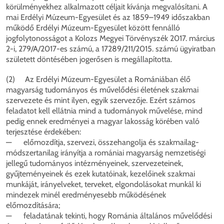
körülményekhez alkalmazott céljait kívánja megvalósítani. A
mai Erdélyi Múzeum-Egyesület és az 1859–1949 időszakban
működő Erdélyi Múzeum-Egyesület között fennálló
jogfolytonosságot a Kolozs Megyei Törvényszék 2017. március
2-i, 279/A/2017-es számú, a 17289/211/2015. számú ügyiratban
született döntésében jogerősen is megállapította.
(2) Az Erdélyi Múzeum-Egyesület a Romániában élő
magyarság tudományos és művelődési életének szakmai
szervezete és mint ilyen, egyik szervezője. Ezért számos
feladatot kell ellátnia mind a tudományok művelése, mind
pedig ennek eredményei a magyar lakosság körében való
terjesztése érdekében:
— előmozdítja, szervezi, összehangolja és szakmailag-
módszertanilag irányítja a romániai magyarság nemzetiségi
jellegű tudományos intézményeinek, szervezeteinek,
gyűjteményeinek és ezek kutatóinak, kezelőinek szakmai
munkáját, irányelveket, terveket, elgondolásokat munkál ki
mindezek minél eredményesebb működésének
előmozdítására;
— feladatának tekinti, hogy Románia általános művelődési