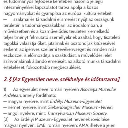
és tudományos fejlődése keretében hasonló jellegű
intézményekkel kapcsolatot tartva ápolja a közös
hagyományokat és gyarapítsa az európai kultúra értékeit;
— szakmai és társadalmi elismerést nyújt az országunk
területén a tudományszakukban, az irodalomban, a
művészetben és a közművelődés területén kiemelkedő
teljesítményt felmutató személyeknek azáltal, hogy tiszteleti
tagokká választja őket, jutalmak és ösztöndíjak kitűzésével
serkenti az igényes szellemi tevékenységet és minden más
eszközzel is előmozdítja a szaktudást, a művelődési élet
színvonalának állandó emelését, az alkotó munka társadalmi
értékelését, fokozottabb megbecsülését.
2. § [Az Egyesület neve, székhelye és időtartama]
1) Az egyesület neve román nyelven
Asocia
ția Muzeului
Ardelean
, amely fordítható:
— magyar nyelvre, mint
Erdélyi Múzeum-Egyesület
;
— német nyelvre, mint
Siebenbürgischer Museum-Verein
;
— angol nyelvre, mint:
Transylvanian Museum Society
.
(2) Az Erdélyi Múzeum-Egyesület nevének rövidítése
magyar nyelven: EME; román nyelven: AMA; illetve a jelen