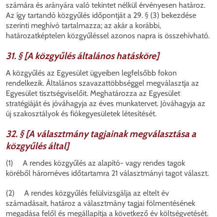
számára és arányára való tekintet nélkül érvényesen határoz.
Az így tartandó közgyűlés időpontját a 29. § (3) bekezdése
szerinti meghívó tartalmazza; az akár a korábbi,
határozatképtelen közgyűléssel azonos napra is összehívható.
31. § [A közgyűlés általános hatásköre]
A közgyűlés az Egyesület ügyeiben legfelsőbb fokon
rendelkezik. Általános szavazattöbbséggel megválasztja az
Egyesület tisztségviselőit. Meghatározza az Egyesület
stratégiáját és jóváhagyja az éves munkatervet. Jóváhagyja az
új szakosztályok és fiókegyesületek létesítését.
32. § [A választmány tagjainak megválasztása a
közgyűlés által]
(1) A rendes közgyűlés az alapító- vagy rendes tagok
köréből hároméves időtartamra 21 választmányi tagot választ.
(2) A rendes közgyűlés felülvizsgálja az eltelt év
számadásait, határoz a választmány tagjai fölmentésének
megadása felől és megállapítja a következő év költségvetését.