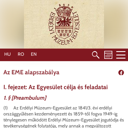
Skip
to
main
content
HU
RO
EN
Az EME alapszabálya
Shar
I. fejezet: Az Egyesület célja és feladatai
1. § [Preambulum]
(1) Az Erdélyi Múzeum-Egyesület az 1841/3. évi erdélyi
országgyűlésen kezdeményezett és 1859-től fogva 1949-ig
ténylegesen működött Erdélyi Múzeum-Egyesület jogutódja és
tevékenységének folytatója, mely annak a megváltozott