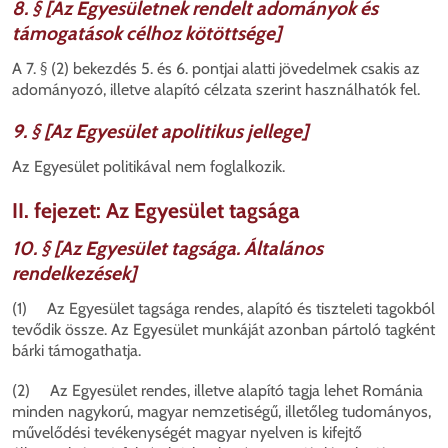
8. § [Az Egyesületnek rendelt adományok és
támogatások célhoz kötöttsége]
A 7. § (2) bekezdés 5. és 6. pontjai alatti jövedelmek csakis az
adományozó, illetve alapító célzata szerint használhatók fel.
9. § [Az Egyesület apolitikus jellege]
Az Egyesület politikával nem foglalkozik.
II. fejezet: Az Egyesület tagsága
10. § [Az Egyesület tagsága. Általános
rendelkezések]
(1) Az Egyesület tagsága rendes, alapító és tiszteleti tagokból
tevődik össze. Az Egyesület munkáját azonban pártoló tagként
bárki támogathatja.
(2) Az Egyesület rendes, illetve alapító tagja lehet Románia
minden nagykorú, magyar nemzetiségű, illetőleg tudományos,
művelődési tevékenységét magyar nyelven is kifejtő