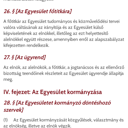
26. § [Az Egyesület főtitkára]
A főtitkár az Egyesület tudományos és közművelődési tervei
valóra váltásának az irányítója és az Egyesület külső
képviseletének az elnökkel, illetőleg az ezt helyettesítő
alelnökkel együtt részese, amennyiben erről az alapszabályzat
kifejezetten rendelkezik.
27. § [Az ügyrend]
Az elnök, az alelnökök, a főtitkár, a jogtanácsos és az ellenőrző
bizottság teendőinek részleteit az Egyesület ügyrendje állapítja
meg.
IV. fejezet: Az Egyesület kormányzása
28. § [Az Egyesületet kormányzó döntéshozó
szervek]
(1) Az Egyesület kormányzását közgyűlések, választmány és
az elnökség, illetve az elnök végzik.