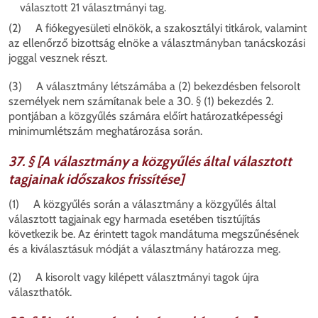
választott 21 választmányi tag.
(2) A fiókegyesületi elnökök, a szakosztályi titkárok, valamint
az ellenőrző bizottság elnöke a választmányban tanácskozási
joggal vesznek részt.
(3) A választmány létszámába a (2) bekezdésben felsorolt
személyek nem számítanak bele a 30. § (1) bekezdés 2.
pontjában a közgyűlés számára előírt határozatképességi
minimumlétszám meghatározása során.
37. § [A választmány a közgyűlés által választott
tagjainak időszakos frissítése]
(1) A közgyűlés során a választmány a közgyűlés által
választott tagjainak egy harmada esetében tisztújítás
következik be. Az érintett tagok mandátuma megszűnésének
és a kiválasztásuk módját a választmány határozza meg.
(2) A kisorolt vagy kilépett választmányi tagok újra
választhatók.