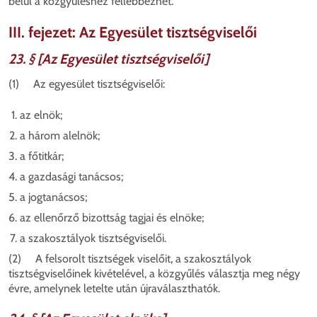
belül a közgyűléshez fellebbezhet.
III. fejezet: Az Egyesület tisztségviselői
23. § [Az Egyesület tisztségviselői]
(1) Az egyesület tisztségviselői:
az elnök;
a három alelnök;
a főtitkár;
a gazdasági tanácsos;
a jogtanácsos;
az ellenőrző bizottság tagjai és elnöke;
a szakosztályok tisztségviselői.
(2) A felsorolt tisztségek viselőit, a szakosztályok
tisztségviselőinek kivételével, a közgyűlés választja meg négy
évre, amelynek letelte után újraválaszthatók.