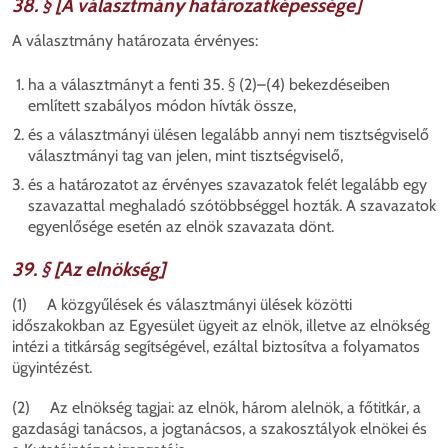
38. § [A választmány határozatképessége]
A választmány határozata érvényes:
ha a választmányt a fenti 35. § (2)–(4) bekezdéseiben
említett szabályos módon hívták össze,
és
a választmányi ülésen legalább annyi nem tisztségviselő
választmányi tag van jelen, mint tisztségviselő,
és
a határozatot az érvényes szavazatok felét legalább egy
szavazattal meghaladó szótöbbséggel hozták. A szavazatok
egyenlősége esetén az elnök szavazata dönt.
39. § [Az elnökség]
(1) A közgyűlések és választmányi ülések közötti
időszakokban az Egyesület ügyeit az elnök, illetve az elnökség
intézi a titkárság segítségével, ezáltal biztosítva a folyamatos
ügyintézést.
(2) Az elnökség tagjai: az elnök, három alelnök, a főtitkár, a
gazdasági tanácsos, a jogtanácsos, a szakosztályok elnökei és