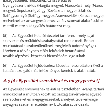
fiókegyesületek működnek: Csíkszereda és
Gyergyószentmiklós (Hargita megye), Marosvásárhely (Maros
megye), Sepsiszentgyörgy (Kovászna megye), Zilah és
Szilágysomlyó (Szilágy megye), Aranyosvidék (Kolozs megye),
melyeknek az anyaegyesülethez való viszonyát alakulásukkor
esetről esetre a közgyűlés határozza meg.
(5) Az Egyesület Kutatóintézetet tart fenn, amely saját
szervezeti és működési szabályzattal rendelkezik. Ennek
munkatársai a szakterületüknek megfelelő tudományágak
körében a törvényben előírt feltételek betartásával
továbbképzések, képzések biztosítására jogosultak.
(6) Az Egyesület fejlődéséhez képest a felsoroltakon kívül a
kutatást szolgáló más intézményes keretek is alakíthatók.
4. § [Az Egyesület szerződései és megegyezései]
Az Egyesület érvényesnek tekinti és tiszteletben kívánja tartani
mindazokat a múltban kötött, az ország törvényeivel egyező
szerződéseket és megegyezéseket, amelyek tevékenysége
anyagi és szellemi feltételeinek biztosítását célozzák.