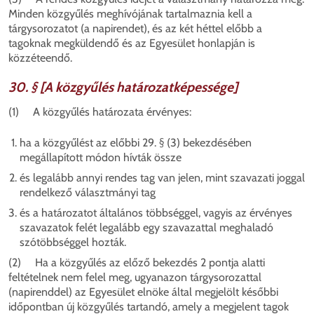
Minden közgyűlés meghívójának tartalmaznia kell a
tárgysorozatot (a napirendet), és az két héttel előbb a
tagoknak megküldendő és az Egyesület honlapján is
közzéteendő.
30. § [A közgyűlés határozatképessége]
(1) A közgyűlés határozata érvényes:
ha a közgyűlést az előbbi 29. § (3) bekezdésében
megállapított módon hívták össze
és
legalább annyi rendes tag van jelen, mint szavazati joggal
rendelkező választmányi tag
és
a határozatot általános többséggel, vagyis az érvényes
szavazatok felét legalább egy szavazattal meghaladó
szótöbbséggel hozták.
(2) Ha a közgyűlés az előző bekezdés 2 pontja alatti
feltételnek nem felel meg, ugyanazon tárgysorozattal
(napirenddel) az Egyesület elnöke által megjelölt későbbi
időpontban új közgyűlés tartandó, amely a megjelent tagok