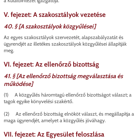
a Kutatóintézet igazgatója.
V. fejezet: A szakosztályok vezetése
40. § [A szakosztályok közgyűlései]
Az egyes szakosztályok szervezetét, alapszabályzatát és
ügyrendjét az illetékes szakosztályok közgyűlései állapítják
meg.
VI. fejezet: Az ellenőrző bizottság
41. § [Az ellenőrző bizottság megválasztása és
működése]
(1) A közgyűlés háromtagú ellenőrző bizottságot választ; a
tagok egyike könyvelési szakértő.
(2) Az ellenőrző bizottság elnököt választ, és megállapítja a
maga ügyrendjét, amelyet a közgyűlés jóváhagy.
VII. fejezet: Az Egyesület feloszlása