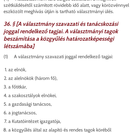
szétküldésétől számított rövidebb idő alatt, vagy körözvénnyel
eszközölt meghívás útján is tartható választmányi ülés.
36. § [A választmány szavazati és tanácskozási
joggal rendelkező tagjai. A választmányi tagok
beszámítása a közgyűlés határozatképességi
létszámába]
(1) A választmány szavazati joggal rendelkező tagjai:
az elnök,
az alelnökök (három fő),
a főtitkár,
a szakosztályok elnökei,
a gazdasági tanácsos,
a jogtanácsos,
a Kutatóintézet igazgatója,
a közgyűlés által az alapító és rendes tagok köréből