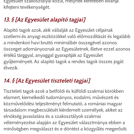
Egyesület szakosztályai közül, melynek keretében kívánja
kifejteni tevékenységét.
13. § [Az Egyesület alapító tagjai]
Alapító tagok azok, akik vállalják az Egyesület céljainak
szellemi és anyagi eszközökkel való előmozdítását és legalább
a mindenkori havi bruttó minimálbér összegével azonos
összeget adományoznak az Egyesületnek, illetve ezzel azonos
értékű tárggyal, anyaggal gyarapítják az Egyesület
gyűjteményeit. Az alapító tagok a rendes tagok összes jogát
élvezik.
14. § [Az Egyesület tiszteleti tagjai]
Tiszteleti tagok azok a belföldi és külföldi szakmai körökben
elismert, kiemelkedő tudományos, irodalmi, művészeti és
közművelődési teljesítményt felmutató, a romániai magyar
társadalom megbecsülését kiérdemelt személyek, akiket az
elnökség javaslatára és a szakosztályok szakmai
véleményezése alapján az Egyesület választmánya ebben a
minőségben megválaszt és e döntést a közgyűlés megerősíti.