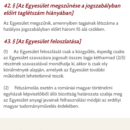
42. § [Az Egyesület megszűnése a jogszabályban
előírt taglétszám hiányában]
Az Egyesület megszűnik, amennyiben tagjainak létszáma a
hatályos jogszabályban előírt három fő alá csökken.
43. § [Az Egyesület feloszlatása]
(1) Az Egyesület feloszlását csak a közgyűlés, éspedig csakis
az Egyesület szavazásra jogosult összes tagja kétharmad (2/3)
részének szavazatával mondhatja ki, akkor is csak oly
körülmények alapján, amelyek az Egyesület további
működését lehetetlenné teszik.
(2) Felszámolás esetén a romániai magyar történelmi
egyházak képviselőiből álló bizottság határozata szabja meg
az Egyesület anyagi javainak felhasználási módját az erdélyi
magyar tudományművelés érdekében.