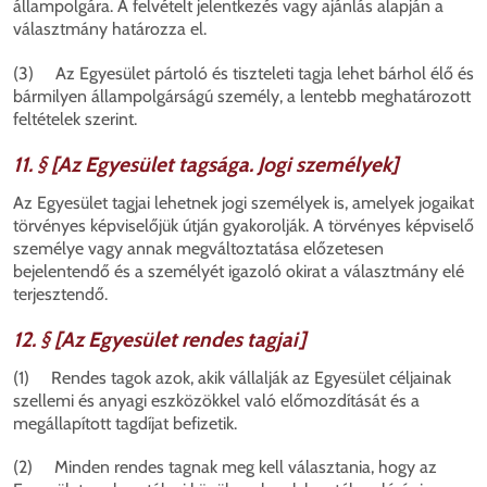
állampolgára. A felvételt jelentkezés vagy ajánlás alapján a
választmány határozza el.
(3) Az Egyesület pártoló és tiszteleti tagja lehet bárhol élő és
bármilyen állampolgárságú személy, a lentebb meghatározott
feltételek szerint.
11. § [Az Egyesület tagsága. Jogi személyek]
Az Egyesület tagjai lehetnek jogi személyek is, amelyek jogaikat
törvényes képviselőjük útján gyakorolják. A törvényes képviselő
személye vagy annak megváltoztatása előzetesen
bejelentendő és a személyét igazoló okirat a választmány elé
terjesztendő.
12. § [Az Egyesület rendes tagjai]
(1) Rendes tagok azok, akik vállalják az Egyesület céljainak
szellemi és anyagi eszközökkel való előmozdítását és a
megállapított tagdíjat befizetik.
(2) Minden rendes tagnak meg kell választania, hogy az