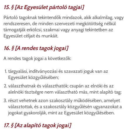
15. § [Az Egyesület pártoló tagjai]
Pártoló tagoknak tekintendők mindazok, akik alkalmilag, vagy
rendszeresen, de minden szervezeti megkötöttség nélkül
támogatják erkölcsi, szakmai vagy anyagi tekintetben az
Egyesület céljait és munkáit.
16. § [A rendes tagok jogai]
A rendes tagok jogai a következők:
tárgyalási, indítványozási és szavazati joguk van az
Egyesület közgyűlésében;
választhatnak és választhatók; csupán az elnöki és az
alelnöki tisztségre nem választható más, mint alapító tag;
részt vehetnek azon szakosztály működésében, amelyet
választottak, és a szakosztály közgyűlésén ugyanazokat a
jogokat gyakorolják, mint az Egyesület közgyűlésében.
17. § [Az alapító tagok jogai]