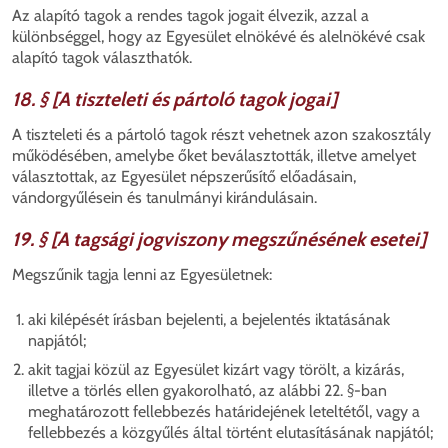
Az alapító tagok a rendes tagok jogait élvezik, azzal a
különbséggel, hogy az Egyesület elnökévé és alelnökévé csak
alapító tagok választhatók.
18. § [A tiszteleti és pártoló tagok jogai]
A tiszteleti és a pártoló tagok részt vehetnek azon szakosztály
működésében, amelybe őket beválasztották, illetve amelyet
választottak, az Egyesület népszerűsítő előadásain,
vándorgyűlésein és tanulmányi kirándulásain.
19. § [A tagsági jogviszony megszűnésének esetei]
Megszűnik tagja lenni az Egyesületnek:
aki kilépését írásban bejelenti, a bejelentés iktatásának
napjától;
akit tagjai közül az Egyesület kizárt vagy törölt, a kizárás,
illetve a törlés ellen gyakorolható, az alábbi 22. §-ban
meghatározott fellebbezés határidejének leteltétől, vagy a
fellebbezés a közgyűlés által történt elutasításának napjától;