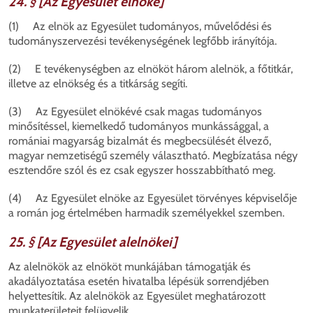
24. § [Az Egyesület elnöke]
(1) Az elnök az Egyesület tudományos, művelődési és
tudományszervezési tevékenységének legfőbb irányítója.
(2) E tevékenységben az elnököt három alelnök, a főtitkár,
illetve az elnökség és a titkárság segíti.
(3) Az Egyesület elnökévé csak magas tudományos
minősítéssel, kiemelkedő tudományos munkássággal, a
romániai magyarság bizalmát és megbecsülését élvező,
magyar nemzetiségű személy választható. Megbízatása négy
esztendőre szól és ez csak egyszer hosszabbítható meg.
(4) Az Egyesület elnöke az Egyesület törvényes képviselője
a román jog értelmében harmadik személyekkel szemben.
25. § [Az Egyesület alelnökei]
Az alelnökök az elnököt munkájában támogatják és
akadályoztatása esetén hivatalba lépésük sorrendjében
helyettesítik. Az alelnökök az Egyesület meghatározott
munkaterületeit felügyelik.