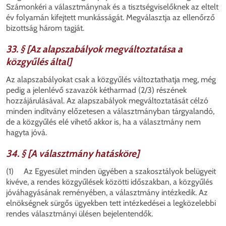
Számonkéri a választmánynak és a tisztségviselőknek az eltelt
év folyamán kifejtett munkásságát. Megválasztja az ellenőrző
bizottság három tagját.
33. § [Az alapszabályok megváltoztatása a
közgyűlés által]
Az alapszabályokat csak a közgyűlés változtathatja meg, még
pedig a jelenlévő szavazók kétharmad (2/3) részének
hozzájárulásával. Az alapszabályok megváltoztatását célzó
minden indítvány előzetesen a választmányban tárgyalandó,
de a közgyűlés elé vihető akkor is, ha a választmány nem
hagyta jóvá.
34. § [A választmány hatásköre]
(1) Az Egyesület minden ügyében a szakosztályok belügyeit
kivéve, a rendes közgyűlések közötti időszakban, a közgyűlés
jóváhagyásának reményében, a választmány intézkedik. Az
elnökségnek sürgős ügyekben tett intézkedései a legközelebbi
rendes választmányi ülésen bejelentendők.