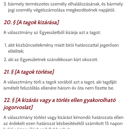
bármely természetes személy elhalálozásának, és bármely
jogi személy végelszámolása megkezdésének napjától.
20. § [A tagok kizárása]
A választmány az Egyesületből kizárja azt a tagot:
akit közbűncselekmény miatt bírói határozattal jogerősen
elítéltek;
aki az Egyesületnek szándékosan kárt okozott.
21. § [A tagok törlése]
A választmány törli a tagok sorából azt a tagot, aki tagdíját
ismételt felszólítás ellenére három év óta nem fizette be.
22. § [A kizárás vagy a törlés ellen gyakorolható
jogorvoslat]
A választmány törlést vagy kizárást kimondó határozata ellen
az érdekelt ezen határozat kézbesítésétől számított 15 napon