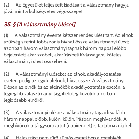
(2) Az Egyesület teljesített kiadásait a választmány hagyja
jóvá, mint a költségvetés végösszegét.
35. § [A választmány ülései]
(1) A választmány évente kétszer rendes ülést tart. Az elnök
szükség szerint többször is hívhat össze választmányi ülést;
azonban három választmányi tagnak három nappal előbb
bejelentett akár szóbeli, akár írásbeli kívánságára, köteles
választmányi ülést összehívni.
(2) A választmányi üléseket az elnök, akadályoztatása
esetén pedig az egyik alelnök, hívja össze. A választmányi
ülésen az elnök és az alelnökök akadályoztatása esetén, a
legrégibb választmányi tag, illetőleg közülük a korban
legidősebb elnököl.
(3) A választmányi ülésre a választmány tagjai legalább
három nappal előbb, külön-külön, írásban meghívandók. A
meghívónak a tárgysorozatot (napirendet) is tartalmaznia kell.
(4) Halasztást nem tűrő sürgős esetekben a meghívók