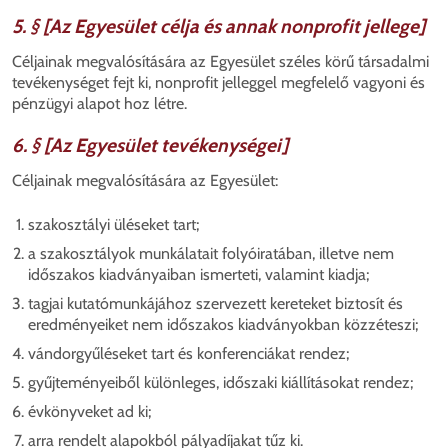
5. § [Az Egyesület célja és annak nonprofit jellege]
Céljainak megvalósítására az Egyesület széles körű társadalmi
tevékenységet fejt ki, nonprofit jelleggel megfelelő vagyoni és
pénzügyi alapot hoz létre.
6. § [Az Egyesület tevékenységei]
Céljainak megvalósítására az Egyesület:
szakosztályi üléseket tart;
a szakosztályok munkálatait folyóiratában, illetve nem
időszakos kiadványaiban ismerteti, valamint kiadja;
tagjai kutatómunkájához szervezett kereteket biztosít és
eredményeiket nem időszakos kiadványokban közzéteszi;
vándorgyűléseket tart és konferenciákat rendez;
gyűjteményeiből különleges, időszaki kiállításokat rendez;
évkönyveket ad ki;
arra rendelt alapokból pályadíjakat tűz ki.