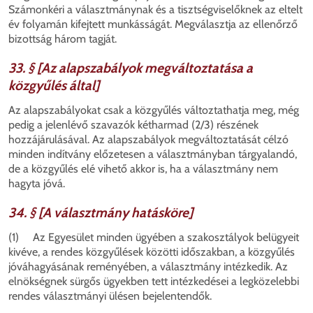
Számonkéri a választmánynak és a tisztségviselőknek az eltelt
év folyamán kifejtett munkásságát. Megválasztja az ellenőrző
bizottság három tagját.
33. § [Az alapszabályok megváltoztatása a
közgyűlés által]
Az alapszabályokat csak a közgyűlés változtathatja meg, még
pedig a jelenlévő szavazók kétharmad (2/3) részének
hozzájárulásával. Az alapszabályok megváltoztatását célzó
minden indítvány előzetesen a választmányban tárgyalandó,
de a közgyűlés elé vihető akkor is, ha a választmány nem
hagyta jóvá.
34. § [A választmány hatásköre]
(1) Az Egyesület minden ügyében a szakosztályok belügyeit
kivéve, a rendes közgyűlések közötti időszakban, a közgyűlés
jóváhagyásának reményében, a választmány intézkedik. Az
elnökségnek sürgős ügyekben tett intézkedései a legközelebbi
rendes választmányi ülésen bejelentendők.