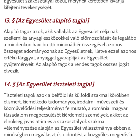
Egyesület szakosztályai közül, melynek keretében kívánja
kifejteni tevékenységét.
13. § [Az Egyesület alapító tagjai]
Alapító tagok azok, akik vállalják az Egyesület céljainak
szellemi és anyagi eszközökkel való előmozdítását és legalább
a mindenkori havi bruttó minimálbér összegével azonos
összeget adományoznak az Egyesületnek, illetve ezzel azonos
értékű tárggyal, anyaggal gyarapítják az Egyesület
gyűjteményeit. Az alapító tagok a rendes tagok összes jogát
élvezik.
14. § [Az Egyesület tiszteleti tagjai]
Tiszteleti tagok azok a belföldi és külföldi szakmai körökben
elismert, kiemelkedő tudományos, irodalmi, művészeti és
közművelődési teljesítményt felmutató, a romániai magyar
társadalom megbecsülését kiérdemelt személyek, akiket az
elnökség javaslatára és a szakosztályok szakmai
véleményezése alapján az Egyesület választmánya ebben a
minőségben megválaszt és e döntést a közgyűlés megerősíti.