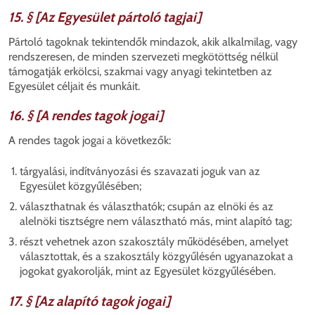
15. § [Az Egyesület pártoló tagjai]
Pártoló tagoknak tekintendők mindazok, akik alkalmilag, vagy
rendszeresen, de minden szervezeti megkötöttség nélkül
támogatják erkölcsi, szakmai vagy anyagi tekintetben az
Egyesület céljait és munkáit.
16. § [A rendes tagok jogai]
A rendes tagok jogai a következők:
tárgyalási, indítványozási és szavazati joguk van az
Egyesület közgyűlésében;
választhatnak és választhatók; csupán az elnöki és az
alelnöki tisztségre nem választható más, mint alapító tag;
részt vehetnek azon szakosztály működésében, amelyet
választottak, és a szakosztály közgyűlésén ugyanazokat a
jogokat gyakorolják, mint az Egyesület közgyűlésében.
17. § [Az alapító tagok jogai]