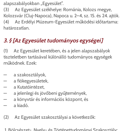
alapszabályokban „Egyesület”.
(3) Az Egyesület székhelye: Románia, Kolozs megye,
Kolozsvár (Cluj-Napoca), Napoca u. 2–4, sz. 15. és 24. ajtók.
(4) Az Erdélyi Múzeum-Egyesület működési időtartama:
határozatlan.
3. § [Az Egyesület tudományos egységei]
(1) Az Egyesület keretében, és a jelen alapszabályok
tiszteletben tartásával különálló tudományos egységek
működnek. Ezek:
— a szakosztályok,
— a fiókegyesületek,
— a Kutatóintézet,
— a jelenlegi és jövőbeni gyűjtemények,
— a könyvtár és információs központ, és
— a kiadó.
(2) Az Egyesület szakosztályai a következők:
Bölcsészet-, Nyelv- és Történettudományi Szakosztály;