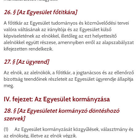
26. § [Az Egyesület főtitkára]
A főtitkár az Egyesület tudományos és közművelődési tervei
valóra váltásának az irányítója és az Egyesület külső
képviseletének az elnökkel, illetőleg az ezt helyettesítő
alelnökkel együtt részese, amennyiben erről az alapszabályzat
kifejezetten rendelkezik.
27. § [Az ügyrend]
Az elnök, az alelnökök, a főtitkár, a jogtanácsos és az ellenőrző
bizottság teendőinek részleteit az Egyesület ügyrendje állapítja
meg.
IV. fejezet: Az Egyesület kormányzása
28. § [Az Egyesületet kormányzó döntéshozó
szervek]
(1) Az Egyesület kormányzását közgyűlések, választmány és
az elnökség, illetve az elnök végzik.