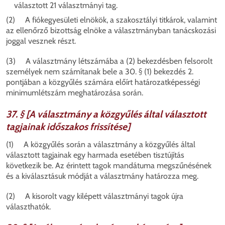
választott 21 választmányi tag.
(2) A fiókegyesületi elnökök, a szakosztályi titkárok, valamint
az ellenőrző bizottság elnöke a választmányban tanácskozási
joggal vesznek részt.
(3) A választmány létszámába a (2) bekezdésben felsorolt
személyek nem számítanak bele a 30. § (1) bekezdés 2.
pontjában a közgyűlés számára előírt határozatképességi
minimumlétszám meghatározása során.
37. § [A választmány a közgyűlés által választott
tagjainak időszakos frissítése]
(1) A közgyűlés során a választmány a közgyűlés által
választott tagjainak egy harmada esetében tisztújítás
következik be. Az érintett tagok mandátuma megszűnésének
és a kiválasztásuk módját a választmány határozza meg.
(2) A kisorolt vagy kilépett választmányi tagok újra
választhatók.