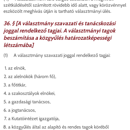
szétküldésétől számított rövidebb idő alatt, vagy körözvénnyel
eszközölt meghívás útján is tartható választmányi ülés.
36. § [A választmány szavazati és tanácskozási
joggal rendelkező tagjai. A választmányi tagok
beszámítása a közgyűlés határozatképességi
létszámába]
(1) A választmány szavazati joggal rendelkező tagjai:
az elnök,
az alelnökök (három fő),
a főtitkár,
a szakosztályok elnökei,
a gazdasági tanácsos,
a jogtanácsos,
a Kutatóintézet igazgatója,
a közgyűlés által az alapító és rendes tagok köréből