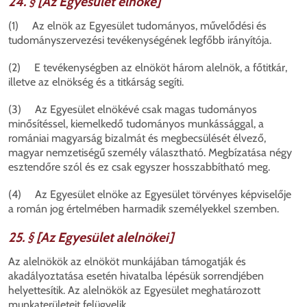
24. § [Az Egyesület elnöke]
(1) Az elnök az Egyesület tudományos, művelődési és
tudományszervezési tevékenységének legfőbb irányítója.
(2) E tevékenységben az elnököt három alelnök, a főtitkár,
illetve az elnökség és a titkárság segíti.
(3) Az Egyesület elnökévé csak magas tudományos
minősítéssel, kiemelkedő tudományos munkássággal, a
romániai magyarság bizalmát és megbecsülését élvező,
magyar nemzetiségű személy választható. Megbízatása négy
esztendőre szól és ez csak egyszer hosszabbítható meg.
(4) Az Egyesület elnöke az Egyesület törvényes képviselője
a román jog értelmében harmadik személyekkel szemben.
25. § [Az Egyesület alelnökei]
Az alelnökök az elnököt munkájában támogatják és
akadályoztatása esetén hivatalba lépésük sorrendjében
helyettesítik. Az alelnökök az Egyesület meghatározott
munkaterületeit felügyelik.