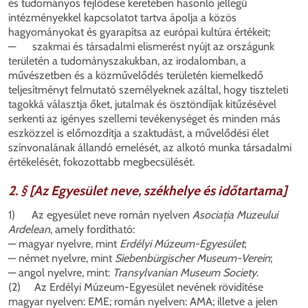
és tudományos fejlődése keretében hasonló jellegű
intézményekkel kapcsolatot tartva ápolja a közös
hagyományokat és gyarapítsa az európai kultúra értékeit;
— szakmai és társadalmi elismerést nyújt az országunk
területén a tudományszakukban, az irodalomban, a
művészetben és a közművelődés területén kiemelkedő
teljesítményt felmutató személyeknek azáltal, hogy tiszteleti
tagokká választja őket, jutalmak és ösztöndíjak kitűzésével
serkenti az igényes szellemi tevékenységet és minden más
eszközzel is előmozdítja a szaktudást, a művelődési élet
színvonalának állandó emelését, az alkotó munka társadalmi
értékelését, fokozottabb megbecsülését.
2. § [Az Egyesület neve, székhelye és időtartama]
1) Az egyesület neve román nyelven
Asocia
ția Muzeului
Ardelean
, amely fordítható:
— magyar nyelvre, mint
Erdélyi Múzeum-Egyesület
;
— német nyelvre, mint
Siebenbürgischer Museum-Verein
;
— angol nyelvre, mint:
Transylvanian Museum Society
.
(2) Az Erdélyi Múzeum-Egyesület nevének rövidítése
magyar nyelven: EME; román nyelven: AMA; illetve a jelen