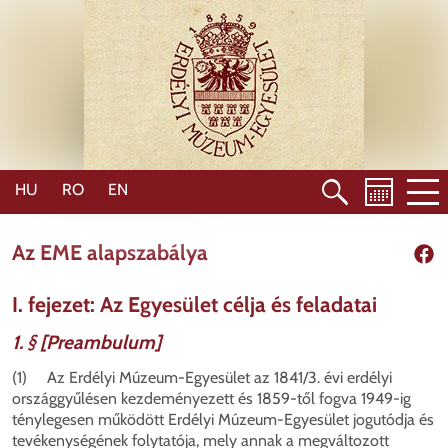
Skip
to
main
content
HU
RO
EN
Az EME alapszabálya
Shar
I. fejezet: Az Egyesület célja és feladatai
1. § [Preambulum]
(1) Az Erdélyi Múzeum-Egyesület az 1841/3. évi erdélyi
országgyűlésen kezdeményezett és 1859-től fogva 1949-ig
ténylegesen működött Erdélyi Múzeum-Egyesület jogutódja és
tevékenységének folytatója, mely annak a megváltozott