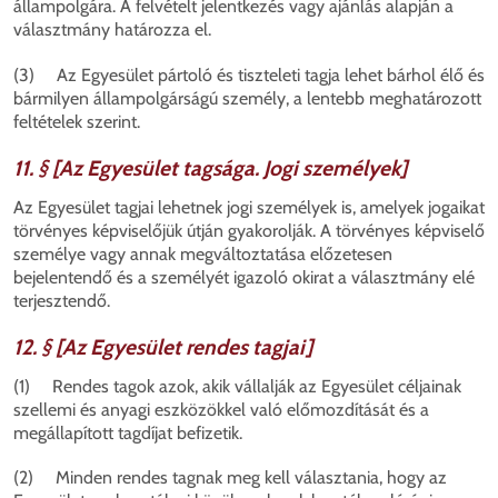
állampolgára. A felvételt jelentkezés vagy ajánlás alapján a
választmány határozza el.
(3) Az Egyesület pártoló és tiszteleti tagja lehet bárhol élő és
bármilyen állampolgárságú személy, a lentebb meghatározott
feltételek szerint.
11. § [Az Egyesület tagsága. Jogi személyek]
Az Egyesület tagjai lehetnek jogi személyek is, amelyek jogaikat
törvényes képviselőjük útján gyakorolják. A törvényes képviselő
személye vagy annak megváltoztatása előzetesen
bejelentendő és a személyét igazoló okirat a választmány elé
terjesztendő.
12. § [Az Egyesület rendes tagjai]
(1) Rendes tagok azok, akik vállalják az Egyesület céljainak
szellemi és anyagi eszközökkel való előmozdítását és a
megállapított tagdíjat befizetik.
(2) Minden rendes tagnak meg kell választania, hogy az