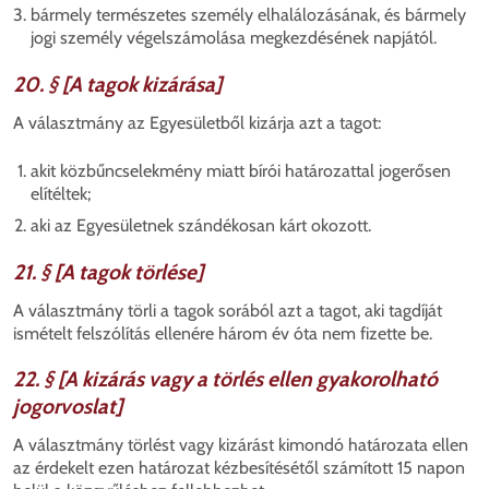
bármely természetes személy elhalálozásának, és bármely
jogi személy végelszámolása megkezdésének napjától.
20. § [A tagok kizárása]
A választmány az Egyesületből kizárja azt a tagot:
akit közbűncselekmény miatt bírói határozattal jogerősen
elítéltek;
aki az Egyesületnek szándékosan kárt okozott.
21. § [A tagok törlése]
A választmány törli a tagok sorából azt a tagot, aki tagdíját
ismételt felszólítás ellenére három év óta nem fizette be.
22. § [A kizárás vagy a törlés ellen gyakorolható
jogorvoslat]
A választmány törlést vagy kizárást kimondó határozata ellen
az érdekelt ezen határozat kézbesítésétől számított 15 napon