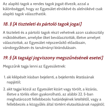
Az alapító tagok a rendes tagok jogait élvezik, azzal a
különbséggel, hogy az Egyesület elnökévé és alelnökévé csak
alapító tagok választhatók.
18. § [A tiszteleti és pártoló tagok jogai]
A tiszteleti és a pártoló tagok részt vehetnek azon szakosztály
működésében, amelybe őket beválasztották, illetve amelyet
választottak, az Egyesület népszerűsítő előadásain,
vándorgyűlésein és tanulmányi kirándulásain.
19. § [A tagsági jogviszony megszűnésének esetei]
Megszűnik tagja lenni az Egyesületnek:
aki kilépését írásban bejelenti, a bejelentés iktatásának
napjától;
akit tagjai közül az Egyesület kizárt vagy törölt, a kizárás,
illetve a törlés ellen gyakorolható, az alábbi 22. §-ban
meghatározott fellebbezés határidejének leteltétől, vagy a
fellebbezés a közgyűlés által történt elutasításának napjától;