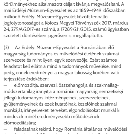
körülményekhez alkalmazott céljait kívánja megvalósítani. A
mai Erdélyi Múzeum-Egyesület és az 1859–1949 időszakban
működő Erdélyi Múzeum-Egyesület között fennálló
jogfolytonosságot a Kolozs Megyei Törvényszék 2017. március
2-i, 279/A/2017-es számú, a 17289/211/2015. számú ügyiratban
született döntésében jogerősen is megállapította.
(2) Az Erdélyi Múzeum-Egyesület a Romániában élő
magyarság tudományos és művelődési életének szakmai
szervezete és mint ilyen, egyik szervezője. Ezért számos
feladatot kell ellátnia mind a tudományok művelése, mind
pedig ennek eredményei a magyar lakosság körében való
terjesztése érdekében:
— előmozdítja, szervezi, összehangolja és szakmailag-
módszertanilag irányítja a romániai magyarság nemzetiségi
jellegű tudományos intézményeinek, szervezeteinek,
gyűjteményeinek és ezek kutatóinak, kezelőinek szakmai
munkáját, irányelveket, terveket, elgondolásokat munkál ki
mindezek minél eredményesebb működésének
előmozdítására;
— feladatának tekinti, hogy Románia általános művelődési