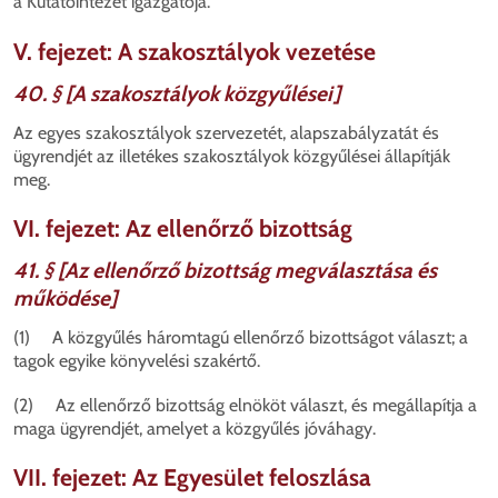
a Kutatóintézet igazgatója.
V. fejezet: A szakosztályok vezetése
40. § [A szakosztályok közgyűlései]
Az egyes szakosztályok szervezetét, alapszabályzatát és
ügyrendjét az illetékes szakosztályok közgyűlései állapítják
meg.
VI. fejezet: Az ellenőrző bizottság
41. § [Az ellenőrző bizottság megválasztása és
működése]
(1) A közgyűlés háromtagú ellenőrző bizottságot választ; a
tagok egyike könyvelési szakértő.
(2) Az ellenőrző bizottság elnököt választ, és megállapítja a
maga ügyrendjét, amelyet a közgyűlés jóváhagy.
VII. fejezet: Az Egyesület feloszlása