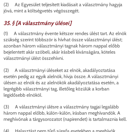
(2) Az Egyesület teljesített kiadásait a választmány hagyja
jóvá, mint a költségvetés végösszegét.
35. § [A választmány ülései]
(1) A választmány évente kétszer rendes ülést tart. Az elnök
szükség szerint többször is hívhat össze választmányi ülést;
azonban három választmányi tagnak három nappal előbb
bejelentett akár szóbeli, akár írásbeli kívánságára, köteles
választmányi ülést összehívni.
(2) A választmányi üléseket az elnök, akadályoztatása
esetén pedig az egyik alelnök, hívja össze. A választmányi
ülésen az elnök és az alelnökök akadályoztatása esetén, a
legrégibb választmányi tag, illetőleg közülük a korban
legidősebb elnököl.
(3) A választmányi ülésre a választmány tagjai legalább
három nappal előbb, külön-külön, írásban meghívandók. A
meghívónak a tárgysorozatot (napirendet) is tartalmaznia kell.
(4) Halasztást nem tűrő sürgős esetekben a meghívók