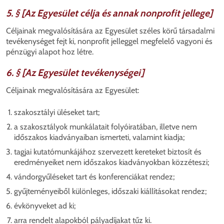
5. § [Az Egyesület célja és annak nonprofit jellege]
Céljainak megvalósítására az Egyesület széles körű társadalmi
tevékenységet fejt ki, nonprofit jelleggel megfelelő vagyoni és
pénzügyi alapot hoz létre.
6. § [Az Egyesület tevékenységei]
Céljainak megvalósítására az Egyesület:
szakosztályi üléseket tart;
a szakosztályok munkálatait folyóiratában, illetve nem
időszakos kiadványaiban ismerteti, valamint kiadja;
tagjai kutatómunkájához szervezett kereteket biztosít és
eredményeiket nem időszakos kiadványokban közzéteszi;
vándorgyűléseket tart és konferenciákat rendez;
gyűjteményeiből különleges, időszaki kiállításokat rendez;
évkönyveket ad ki;
arra rendelt alapokból pályadíjakat tűz ki.