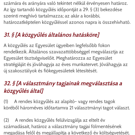
számára és arányára való tekintet nélkül érvényesen határoz.
Az így tartandó közgyűlés időpontját a 29. § (3) bekezdése
szerinti meghívó tartalmazza; az akár a korábbi,
határozatképtelen közgyűléssel azonos napra is összehívható.
31. § [A közgyűlés általános hatásköre]
A közgyűlés az Egyesület ügyeiben legfelsőbb fokon
rendelkezik. Általános szavazattöbbséggel megválasztja az
Egyesület tisztségviselőit. Meghatározza az Egyesület
stratégiáját és jóváhagyja az éves munkatervet. Jóváhagyja az
új szakosztályok és fiókegyesületek létesítését.
32. § [A választmány tagjainak megválasztása a
közgyűlés által]
(1) A rendes közgyűlés az alapító- vagy rendes tagok
köréből hároméves időtartamra 21 választmányi tagot választ.
(2) A rendes közgyűlés felülvizsgálja az eltelt év
számadásait, határoz a választmány tagjai fölmentésének
megadása felől és megállapítja a következő év költségvetését.