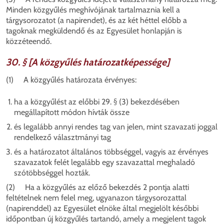
Minden közgyűlés meghívójának tartalmaznia kell a
tárgysorozatot (a napirendet), és az két héttel előbb a
tagoknak megküldendő és az Egyesület honlapján is
közzéteendő.
30. § [A közgyűlés határozatképessége]
(1) A közgyűlés határozata érvényes:
ha a közgyűlést az előbbi 29. § (3) bekezdésében
megállapított módon hívták össze
és
legalább annyi rendes tag van jelen, mint szavazati joggal
rendelkező választmányi tag
és
a határozatot általános többséggel, vagyis az érvényes
szavazatok felét legalább egy szavazattal meghaladó
szótöbbséggel hozták.
(2) Ha a közgyűlés az előző bekezdés 2 pontja alatti
feltételnek nem felel meg, ugyanazon tárgysorozattal
(napirenddel) az Egyesület elnöke által megjelölt későbbi
időpontban új közgyűlés tartandó, amely a megjelent tagok