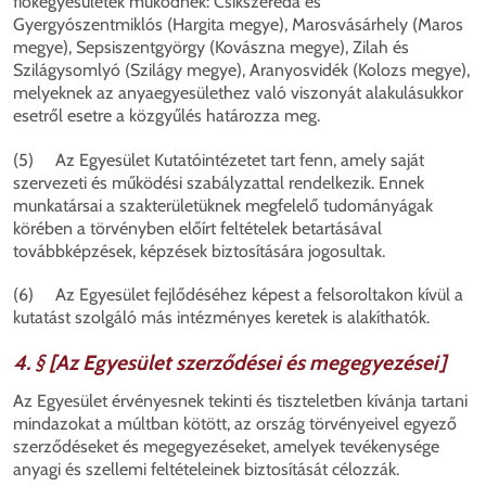
fiókegyesületek működnek: Csíkszereda és
Gyergyószentmiklós (Hargita megye), Marosvásárhely (Maros
megye), Sepsiszentgyörgy (Kovászna megye), Zilah és
Szilágysomlyó (Szilágy megye), Aranyosvidék (Kolozs megye),
melyeknek az anyaegyesülethez való viszonyát alakulásukkor
esetről esetre a közgyűlés határozza meg.
(5) Az Egyesület Kutatóintézetet tart fenn, amely saját
szervezeti és működési szabályzattal rendelkezik. Ennek
munkatársai a szakterületüknek megfelelő tudományágak
körében a törvényben előírt feltételek betartásával
továbbképzések, képzések biztosítására jogosultak.
(6) Az Egyesület fejlődéséhez képest a felsoroltakon kívül a
kutatást szolgáló más intézményes keretek is alakíthatók.
4. § [Az Egyesület szerződései és megegyezései]
Az Egyesület érvényesnek tekinti és tiszteletben kívánja tartani
mindazokat a múltban kötött, az ország törvényeivel egyező
szerződéseket és megegyezéseket, amelyek tevékenysége
anyagi és szellemi feltételeinek biztosítását célozzák.