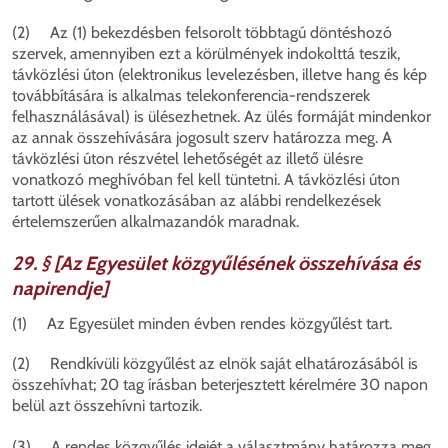
(2) Az (1) bekezdésben felsorolt többtagú döntéshozó
szervek, amennyiben ezt a körülmények indokolttá teszik,
távközlési úton (elektronikus levelezésben, illetve hang és kép
továbbítására is alkalmas telekonferencia-rendszerek
felhasználásával) is ülésezhetnek. Az ülés formáját mindenkor
az annak összehívására jogosult szerv határozza meg. A
távközlési úton részvétel lehetőségét az illető ülésre
vonatkozó meghívóban fel kell tüntetni. A távközlési úton
tartott ülések vonatkozásában az alábbi rendelkezések
értelemszerűen alkalmazandók maradnak.
29. § [Az Egyesület közgyűlésének összehívása és
napirendje]
(1) Az Egyesület minden évben rendes közgyűlést tart.
(2) Rendkívüli közgyűlést az elnök saját elhatározásából is
összehívhat; 20 tag írásban beterjesztett kérelmére 30 napon
belül azt összehívni tartozik.
(3) A rendes közgyűlés idejét a választmány határozza meg.