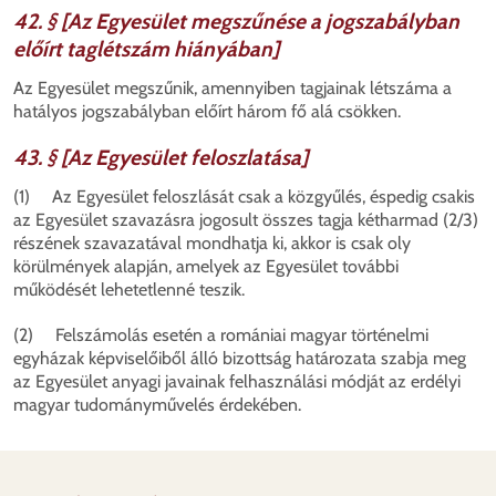
42. § [Az Egyesület megszűnése a jogszabályban
előírt taglétszám hiányában]
Az Egyesület megszűnik, amennyiben tagjainak létszáma a
hatályos jogszabályban előírt három fő alá csökken.
43. § [Az Egyesület feloszlatása]
(1) Az Egyesület feloszlását csak a közgyűlés, éspedig csakis
az Egyesület szavazásra jogosult összes tagja kétharmad (2/3)
részének szavazatával mondhatja ki, akkor is csak oly
körülmények alapján, amelyek az Egyesület további
működését lehetetlenné teszik.
(2) Felszámolás esetén a romániai magyar történelmi
egyházak képviselőiből álló bizottság határozata szabja meg
az Egyesület anyagi javainak felhasználási módját az erdélyi
magyar tudományművelés érdekében.