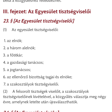
belül a közgyűléshez fellebbezhet.
III. fejezet: Az Egyesület tisztségviselői
23. § [Az Egyesület tisztségviselői]
(1) Az egyesület tisztségviselői:
az elnök;
a három alelnök;
a főtitkár;
a gazdasági tanácsos;
a jogtanácsos;
az ellenőrző bizottság tagjai és elnöke;
a szakosztályok tisztségviselői.
(2) A felsorolt tisztségek viselőit, a szakosztályok
tisztségviselőinek kivételével, a közgyűlés választja meg négy
évre, amelynek letelte után újraválaszthatók.