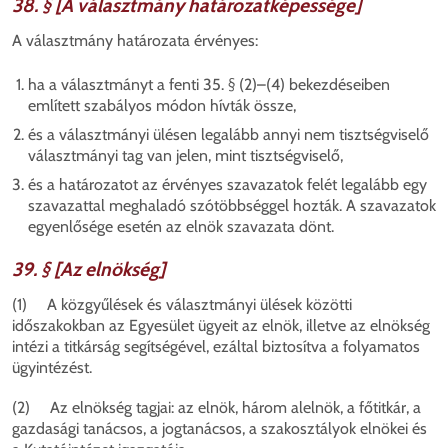
38. § [A választmány határozatképessége]
A választmány határozata érvényes:
ha a választmányt a fenti 35. § (2)–(4) bekezdéseiben
említett szabályos módon hívták össze,
és
a választmányi ülésen legalább annyi nem tisztségviselő
választmányi tag van jelen, mint tisztségviselő,
és
a határozatot az érvényes szavazatok felét legalább egy
szavazattal meghaladó szótöbbséggel hozták. A szavazatok
egyenlősége esetén az elnök szavazata dönt.
39. § [Az elnökség]
(1) A közgyűlések és választmányi ülések közötti
időszakokban az Egyesület ügyeit az elnök, illetve az elnökség
intézi a titkárság segítségével, ezáltal biztosítva a folyamatos
ügyintézést.
(2) Az elnökség tagjai: az elnök, három alelnök, a főtitkár, a
gazdasági tanácsos, a jogtanácsos, a szakosztályok elnökei és