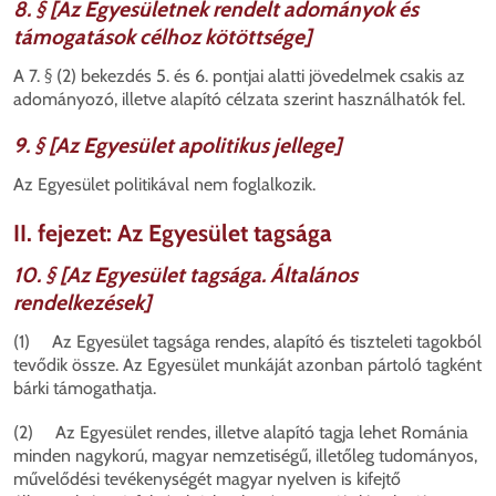
8. § [Az Egyesületnek rendelt adományok és
támogatások célhoz kötöttsége]
A 7. § (2) bekezdés 5. és 6. pontjai alatti jövedelmek csakis az
adományozó, illetve alapító célzata szerint használhatók fel.
9. § [Az Egyesület apolitikus jellege]
Az Egyesület politikával nem foglalkozik.
II. fejezet: Az Egyesület tagsága
10. § [Az Egyesület tagsága. Általános
rendelkezések]
(1) Az Egyesület tagsága rendes, alapító és tiszteleti tagokból
tevődik össze. Az Egyesület munkáját azonban pártoló tagként
bárki támogathatja.
(2) Az Egyesület rendes, illetve alapító tagja lehet Románia
minden nagykorú, magyar nemzetiségű, illetőleg tudományos,
művelődési tevékenységét magyar nyelven is kifejtő