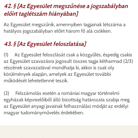
42. § [Az Egyesület megszűnése a jogszabályban
előírt taglétszám hiányában]
Az Egyesület megszűnik, amennyiben tagjainak létszáma a
hatályos jogszabályban előírt három fő alá csökken.
43. § [Az Egyesület feloszlatása]
(1) Az Egyesület feloszlását csak a közgyűlés, éspedig csakis
az Egyesület szavazásra jogosult összes tagja kétharmad (2/3)
részének szavazatával mondhatja ki, akkor is csak oly
körülmények alapján, amelyek az Egyesület további
működését lehetetlenné teszik.
(2) Felszámolás esetén a romániai magyar történelmi
egyházak képviselőiből álló bizottság határozata szabja meg
az Egyesület anyagi javainak felhasználási módját az erdélyi
magyar tudományművelés érdekében.