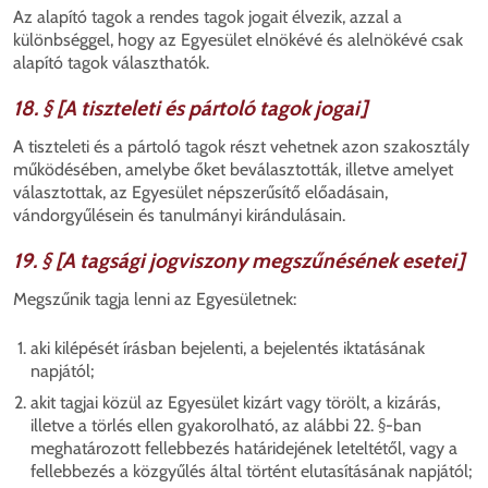
Az alapító tagok a rendes tagok jogait élvezik, azzal a
különbséggel, hogy az Egyesület elnökévé és alelnökévé csak
alapító tagok választhatók.
18. § [A tiszteleti és pártoló tagok jogai]
A tiszteleti és a pártoló tagok részt vehetnek azon szakosztály
működésében, amelybe őket beválasztották, illetve amelyet
választottak, az Egyesület népszerűsítő előadásain,
vándorgyűlésein és tanulmányi kirándulásain.
19. § [A tagsági jogviszony megszűnésének esetei]
Megszűnik tagja lenni az Egyesületnek:
aki kilépését írásban bejelenti, a bejelentés iktatásának
napjától;
akit tagjai közül az Egyesület kizárt vagy törölt, a kizárás,
illetve a törlés ellen gyakorolható, az alábbi 22. §-ban
meghatározott fellebbezés határidejének leteltétől, vagy a
fellebbezés a közgyűlés által történt elutasításának napjától;