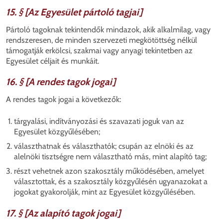
15. § [Az Egyesület pártoló tagjai]
Pártoló tagoknak tekintendők mindazok, akik alkalmilag, vagy
rendszeresen, de minden szervezeti megkötöttség nélkül
támogatják erkölcsi, szakmai vagy anyagi tekintetben az
Egyesület céljait és munkáit.
16. § [A rendes tagok jogai]
A rendes tagok jogai a következők:
tárgyalási, indítványozási és szavazati joguk van az
Egyesület közgyűlésében;
választhatnak és választhatók; csupán az elnöki és az
alelnöki tisztségre nem választható más, mint alapító tag;
részt vehetnek azon szakosztály működésében, amelyet
választottak, és a szakosztály közgyűlésén ugyanazokat a
jogokat gyakorolják, mint az Egyesület közgyűlésében.
17. § [Az alapító tagok jogai]