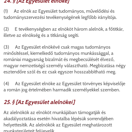
24. § [Az Egyesület elnöke]
(1) Az elnök az Egyesület tudományos, művelődési és
tudományszervezési tevékenységének legfőbb irányítója.
(2) E tevékenységben az elnököt három alelnök, a főtitkár,
illetve az elnökség és a titkárság segíti.
(3) Az Egyesület elnökévé csak magas tudományos
minősítéssel, kiemelkedő tudományos munkássággal, a
romániai magyarság bizalmát és megbecsülését élvező,
magyar nemzetiségű személy választható. Megbízatása négy
esztendőre szól és ez csak egyszer hosszabbítható meg.
(4) Az Egyesület elnöke az Egyesület törvényes képviselője
a román jog értelmében harmadik személyekkel szemben.
25. § [Az Egyesület alelnökei]
Az alelnökök az elnököt munkájában támogatják és
akadályoztatása esetén hivatalba lépésük sorrendjében
helyettesítik. Az alelnökök az Egyesület meghatározott
munkaterületeit felügyelik.