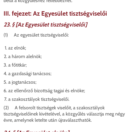
belül a közgyűléshez fellebbezhet.
III. fejezet: Az Egyesület tisztségviselői
23. § [Az Egyesület tisztségviselői]
(1) Az egyesület tisztségviselői:
az elnök;
a három alelnök;
a főtitkár;
a gazdasági tanácsos;
a jogtanácsos;
az ellenőrző bizottság tagjai és elnöke;
a szakosztályok tisztségviselői.
(2) A felsorolt tisztségek viselőit, a szakosztályok
tisztségviselőinek kivételével, a közgyűlés választja meg négy
évre, amelynek letelte után újraválaszthatók.