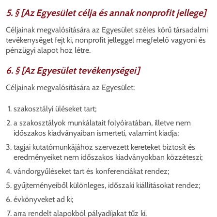
5. § [Az Egyesület célja és annak nonprofit jellege]
Céljainak megvalósítására az Egyesület széles körű társadalmi
tevékenységet fejt ki, nonprofit jelleggel megfelelő vagyoni és
pénzügyi alapot hoz létre.
6. § [Az Egyesület tevékenységei]
Céljainak megvalósítására az Egyesület:
szakosztályi üléseket tart;
a szakosztályok munkálatait folyóiratában, illetve nem
időszakos kiadványaiban ismerteti, valamint kiadja;
tagjai kutatómunkájához szervezett kereteket biztosít és
eredményeiket nem időszakos kiadványokban közzéteszi;
vándorgyűléseket tart és konferenciákat rendez;
gyűjteményeiből különleges, időszaki kiállításokat rendez;
évkönyveket ad ki;
arra rendelt alapokból pályadíjakat tűz ki.