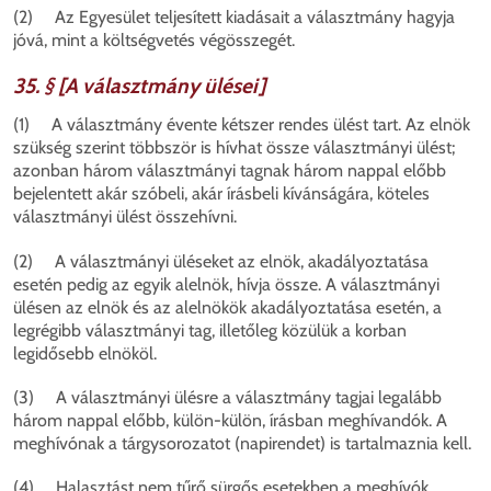
(2) Az Egyesület teljesített kiadásait a választmány hagyja
jóvá, mint a költségvetés végösszegét.
35. § [A választmány ülései]
(1) A választmány évente kétszer rendes ülést tart. Az elnök
szükség szerint többször is hívhat össze választmányi ülést;
azonban három választmányi tagnak három nappal előbb
bejelentett akár szóbeli, akár írásbeli kívánságára, köteles
választmányi ülést összehívni.
(2) A választmányi üléseket az elnök, akadályoztatása
esetén pedig az egyik alelnök, hívja össze. A választmányi
ülésen az elnök és az alelnökök akadályoztatása esetén, a
legrégibb választmányi tag, illetőleg közülük a korban
legidősebb elnököl.
(3) A választmányi ülésre a választmány tagjai legalább
három nappal előbb, külön-külön, írásban meghívandók. A
meghívónak a tárgysorozatot (napirendet) is tartalmaznia kell.
(4) Halasztást nem tűrő sürgős esetekben a meghívók