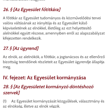
26. § [Az Egyesület főtitkára]
A főtitkár az Egyesület tudományos és közművelődési tervei
valóra váltásának az irányítója és az Egyesület külső
képviseletének az elnökkel, illetőleg az ezt helyettesítő
alelnökkel együtt részese, amennyiben erről az alapszabályzat
kifejezetten rendelkezik.
27. § [Az ügyrend]
Az elnök, az alelnökök, a főtitkár, a jogtanácsos és az ellenőrző
bizottság teendőinek részleteit az Egyesület ügyrendje állapítja
meg.
IV. fejezet: Az Egyesület kormányzása
28. § [Az Egyesületet kormányzó döntéshozó
szervek]
(1) Az Egyesület kormányzását közgyűlések, választmány és
az elnökség, illetve az elnök végzik.