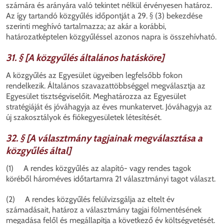
számára és arányára való tekintet nélkül érvényesen határoz.
Az így tartandó közgyűlés időpontját a 29. § (3) bekezdése
szerinti meghívó tartalmazza; az akár a korábbi,
határozatképtelen közgyűléssel azonos napra is összehívható.
31. § [A közgyűlés általános hatásköre]
A közgyűlés az Egyesület ügyeiben legfelsőbb fokon
rendelkezik. Általános szavazattöbbséggel megválasztja az
Egyesület tisztségviselőit. Meghatározza az Egyesület
stratégiáját és jóváhagyja az éves munkatervet. Jóváhagyja az
új szakosztályok és fiókegyesületek létesítését.
32. § [A választmány tagjainak megválasztása a
közgyűlés által]
(1) A rendes közgyűlés az alapító- vagy rendes tagok
köréből hároméves időtartamra 21 választmányi tagot választ.
(2) A rendes közgyűlés felülvizsgálja az eltelt év
számadásait, határoz a választmány tagjai fölmentésének
megadása felől és megállapítja a következő év költségvetését.