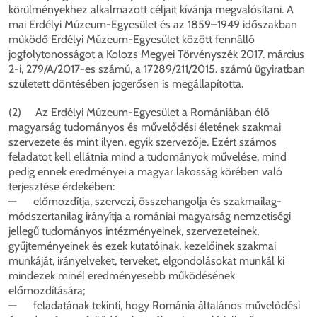
körülményekhez alkalmazott céljait kívánja megvalósítani. A
mai Erdélyi Múzeum-Egyesület és az 1859–1949 időszakban
működő Erdélyi Múzeum-Egyesület között fennálló
jogfolytonosságot a Kolozs Megyei Törvényszék 2017. március
2-i, 279/A/2017-es számú, a 17289/211/2015. számú ügyiratban
született döntésében jogerősen is megállapította.
(2) Az Erdélyi Múzeum-Egyesület a Romániában élő
magyarság tudományos és művelődési életének szakmai
szervezete és mint ilyen, egyik szervezője. Ezért számos
feladatot kell ellátnia mind a tudományok művelése, mind
pedig ennek eredményei a magyar lakosság körében való
terjesztése érdekében:
— előmozdítja, szervezi, összehangolja és szakmailag-
módszertanilag irányítja a romániai magyarság nemzetiségi
jellegű tudományos intézményeinek, szervezeteinek,
gyűjteményeinek és ezek kutatóinak, kezelőinek szakmai
munkáját, irányelveket, terveket, elgondolásokat munkál ki
mindezek minél eredményesebb működésének
előmozdítására;
— feladatának tekinti, hogy Románia általános művelődési