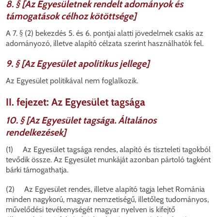
8. § [Az Egyesületnek rendelt adományok és
támogatások célhoz kötöttsége]
A 7. § (2) bekezdés 5. és 6. pontjai alatti jövedelmek csakis az
adományozó, illetve alapító célzata szerint használhatók fel.
9. § [Az Egyesület apolitikus jellege]
Az Egyesület politikával nem foglalkozik.
II. fejezet: Az Egyesület tagsága
10. § [Az Egyesület tagsága. Általános
rendelkezések]
(1) Az Egyesület tagsága rendes, alapító és tiszteleti tagokból
tevődik össze. Az Egyesület munkáját azonban pártoló tagként
bárki támogathatja.
(2) Az Egyesület rendes, illetve alapító tagja lehet Románia
minden nagykorú, magyar nemzetiségű, illetőleg tudományos,
művelődési tevékenységét magyar nyelven is kifejtő