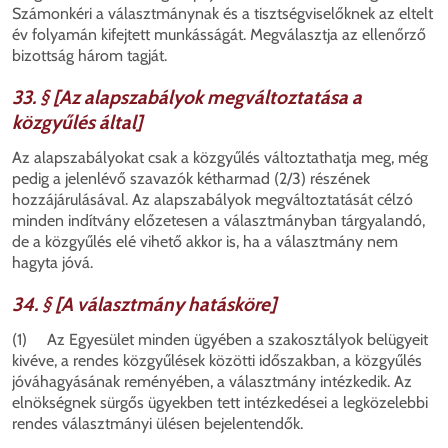
Számonkéri a választmánynak és a tisztségviselőknek az eltelt
év folyamán kifejtett munkásságát. Megválasztja az ellenőrző
bizottság három tagját.
33. § [Az alapszabályok megváltoztatása a
közgyűlés által]
Az alapszabályokat csak a közgyűlés változtathatja meg, még
pedig a jelenlévő szavazók kétharmad (2/3) részének
hozzájárulásával. Az alapszabályok megváltoztatását célzó
minden indítvány előzetesen a választmányban tárgyalandó,
de a közgyűlés elé vihető akkor is, ha a választmány nem
hagyta jóvá.
34. § [A választmány hatásköre]
(1) Az Egyesület minden ügyében a szakosztályok belügyeit
kivéve, a rendes közgyűlések közötti időszakban, a közgyűlés
jóváhagyásának reményében, a választmány intézkedik. Az
elnökségnek sürgős ügyekben tett intézkedései a legközelebbi
rendes választmányi ülésen bejelentendők.