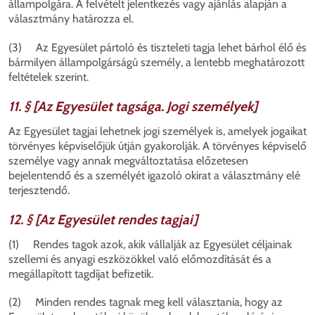
állampolgára. A felvételt jelentkezés vagy ajánlás alapján a
választmány határozza el.
(3) Az Egyesület pártoló és tiszteleti tagja lehet bárhol élő és
bármilyen állampolgárságú személy, a lentebb meghatározott
feltételek szerint.
11. § [Az Egyesület tagsága. Jogi személyek]
Az Egyesület tagjai lehetnek jogi személyek is, amelyek jogaikat
törvényes képviselőjük útján gyakorolják. A törvényes képviselő
személye vagy annak megváltoztatása előzetesen
bejelentendő és a személyét igazoló okirat a választmány elé
terjesztendő.
12. § [Az Egyesület rendes tagjai]
(1) Rendes tagok azok, akik vállalják az Egyesület céljainak
szellemi és anyagi eszközökkel való előmozdítását és a
megállapított tagdíjat befizetik.
(2) Minden rendes tagnak meg kell választania, hogy az