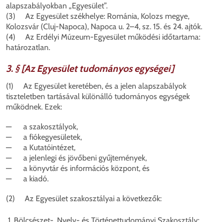
alapszabályokban „Egyesület”.
(3) Az Egyesület székhelye: Románia, Kolozs megye,
Kolozsvár (Cluj-Napoca), Napoca u. 2–4, sz. 15. és 24. ajtók.
(4) Az Erdélyi Múzeum-Egyesület működési időtartama:
határozatlan.
3. § [Az Egyesület tudományos egységei]
(1) Az Egyesület keretében, és a jelen alapszabályok
tiszteletben tartásával különálló tudományos egységek
működnek. Ezek:
— a szakosztályok,
— a fiókegyesületek,
— a Kutatóintézet,
— a jelenlegi és jövőbeni gyűjtemények,
— a könyvtár és információs központ, és
— a kiadó.
(2) Az Egyesület szakosztályai a következők:
Bölcsészet-, Nyelv- és Történettudományi Szakosztály;