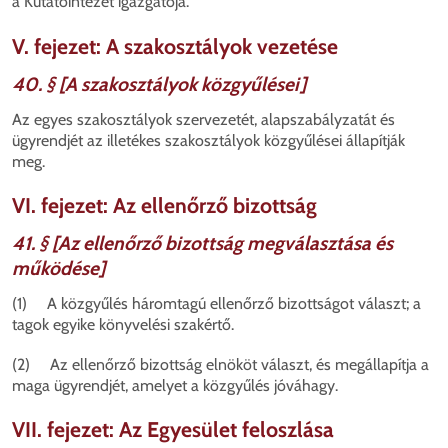
a Kutatóintézet igazgatója.
V. fejezet: A szakosztályok vezetése
40. § [A szakosztályok közgyűlései]
Az egyes szakosztályok szervezetét, alapszabályzatát és
ügyrendjét az illetékes szakosztályok közgyűlései állapítják
meg.
VI. fejezet: Az ellenőrző bizottság
41. § [Az ellenőrző bizottság megválasztása és
működése]
(1) A közgyűlés háromtagú ellenőrző bizottságot választ; a
tagok egyike könyvelési szakértő.
(2) Az ellenőrző bizottság elnököt választ, és megállapítja a
maga ügyrendjét, amelyet a közgyűlés jóváhagy.
VII. fejezet: Az Egyesület feloszlása