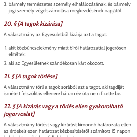
bármely természetes személy elhalálozásának, és bármely
jogi személy végelszámolása megkezdésének napjától.
20. § [A tagok kizárása]
A választmány az Egyesületből kizárja azt a tagot:
akit közbűncselekmény miatt bírói határozattal jogerősen
elítéltek;
aki az Egyesületnek szándékosan kárt okozott.
21. § [A tagok törlése]
A választmány törli a tagok sorából azt a tagot, aki tagdíját
ismételt felszólítás ellenére három év óta nem fizette be.
22. § [A kizárás vagy a törlés ellen gyakorolható
jogorvoslat]
A választmány törlést vagy kizárást kimondó határozata ellen
az érdekelt ezen határozat kézbesítésétől számított 15 napon