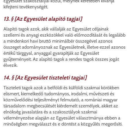
Egyesület szakosztályai közül, melynek keretében kívánja
kifejteni tevékenységét.
13. § [Az Egyesület alapító tagjai]
Alapító tagok azok, akik vállalják az Egyesület céljainak
szellemi és anyagi eszközökkel való előmozdítását és legalább
a mindenkori havi bruttó minimálbér összegével azonos
összeget adományoznak az Egyesületnek, illetve ezzel azonos
értékű tárggyal, anyaggal gyarapítják az Egyesület
gyűjteményeit. Az alapító tagok a rendes tagok összes jogát
élvezik.
14. § [Az Egyesület tiszteleti tagjai]
Tiszteleti tagok azok a belföldi és külföldi szakmai körökben
elismert, kiemelkedő tudományos, irodalmi, művészeti és
közművelődési teljesítményt felmutató, a romániai magyar
társadalom megbecsülését kiérdemelt személyek, akiket az
elnökség javaslatára és a szakosztályok szakmai
véleményezése alapján az Egyesület választmánya ebben a
minőségben megválaszt és e döntést a közgyűlés megerősíti.