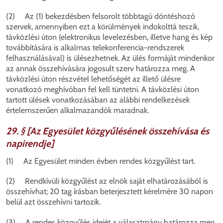
(2) Az (1) bekezdésben felsorolt többtagú döntéshozó
szervek, amennyiben ezt a körülmények indokolttá teszik,
távközlési úton (elektronikus levelezésben, illetve hang és kép
továbbítására is alkalmas telekonferencia-rendszerek
felhasználásával) is ülésezhetnek. Az ülés formáját mindenkor
az annak összehívására jogosult szerv határozza meg. A
távközlési úton részvétel lehetőségét az illető ülésre
vonatkozó meghívóban fel kell tüntetni. A távközlési úton
tartott ülések vonatkozásában az alábbi rendelkezések
értelemszerűen alkalmazandók maradnak.
29. § [Az Egyesület közgyűlésének összehívása és
napirendje]
(1) Az Egyesület minden évben rendes közgyűlést tart.
(2) Rendkívüli közgyűlést az elnök saját elhatározásából is
összehívhat; 20 tag írásban beterjesztett kérelmére 30 napon
belül azt összehívni tartozik.
(3) A rendes közgyűlés idejét a választmány határozza meg.