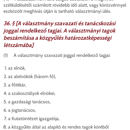
szétküldésétől számított rövidebb idő alatt, vagy körözvénnyel
eszközölt meghívás útján is tartható választmányi ülés.
36. § [A választmány szavazati és tanácskozási
joggal rendelkező tagjai. A választmányi tagok
beszámítása a közgyűlés határozatképességi
létszámába]
(1) A választmány szavazati joggal rendelkező tagjai:
az elnök,
az alelnökök (három fő),
a főtitkár,
a szakosztályok elnökei,
a gazdasági tanácsos,
a jogtanácsos,
a Kutatóintézet igazgatója,
a közgyűlés által az alapító és rendes tagok köréből