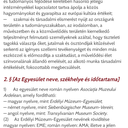
és tudományos fejlődése keretében hasonló jellegű
intézményekkel kapcsolatot tartva ápolja a közös
hagyományokat és gyarapítsa az európai kultúra értékeit;
— szakmai és társadalmi elismerést nyújt az országunk
területén a tudományszakukban, az irodalomban, a
művészetben és a közművelődés területén kiemelkedő
teljesítményt felmutató személyeknek azáltal, hogy tiszteleti
tagokká választja őket, jutalmak és ösztöndíjak kitűzésével
serkenti az igényes szellemi tevékenységet és minden más
eszközzel is előmozdítja a szaktudást, a művelődési élet
színvonalának állandó emelését, az alkotó munka társadalmi
értékelését, fokozottabb megbecsülését.
2. § [Az Egyesület neve, székhelye és időtartama]
1) Az egyesület neve román nyelven
Asocia
ția Muzeului
Ardelean
, amely fordítható:
— magyar nyelvre, mint
Erdélyi Múzeum-Egyesület
;
— német nyelvre, mint
Siebenbürgischer Museum-Verein
;
— angol nyelvre, mint:
Transylvanian Museum Society
.
(2) Az Erdélyi Múzeum-Egyesület nevének rövidítése
magyar nyelven: EME; román nyelven: AMA; illetve a jelen