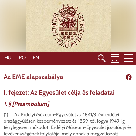
Skip
to
main
content
HU
RO
EN
Az EME alapszabálya
Shar
I. fejezet: Az Egyesület célja és feladatai
1. § [Preambulum]
(1) Az Erdélyi Múzeum-Egyesület az 1841/3. évi erdélyi
országgyűlésen kezdeményezett és 1859-től fogva 1949-ig
ténylegesen működött Erdélyi Múzeum-Egyesület jogutódja és
tevékenységének folytatója, mely annak a megváltozott