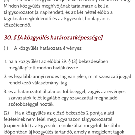
Minden közgyűlés meghívójának tartalmaznia kell a
tárgysorozatot (a napirendet), és az két héttel előbb a
tagoknak megküldendő és az Egyesület honlapján is
közzéteendő.
30. § [A közgyűlés határozatképessége]
(1) A közgyűlés határozata érvényes:
ha a közgyűlést az előbbi 29. § (3) bekezdésében
megállapított módon hívták össze
és
legalább annyi rendes tag van jelen, mint szavazati joggal
rendelkező választmányi tag
és
a határozatot általános többséggel, vagyis az érvényes
szavazatok felét legalább egy szavazattal meghaladó
szótöbbséggel hozták.
(2) Ha a közgyűlés az előző bekezdés 2 pontja alatti
feltételnek nem felel meg, ugyanazon tárgysorozattal
(napirenddel) az Egyesület elnöke által megjelölt későbbi
időpontban új közgyűlés tartandó, amely a megjelent tagok