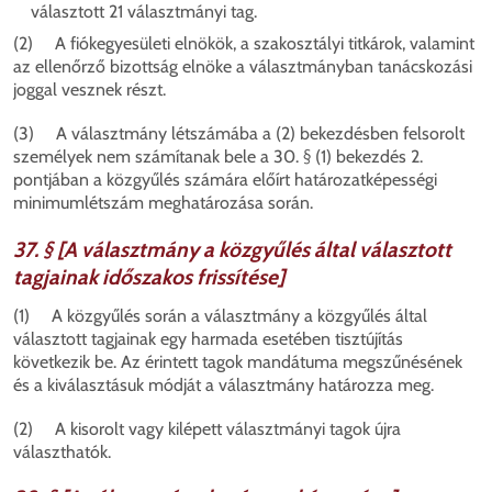
választott 21 választmányi tag.
(2) A fiókegyesületi elnökök, a szakosztályi titkárok, valamint
az ellenőrző bizottság elnöke a választmányban tanácskozási
joggal vesznek részt.
(3) A választmány létszámába a (2) bekezdésben felsorolt
személyek nem számítanak bele a 30. § (1) bekezdés 2.
pontjában a közgyűlés számára előírt határozatképességi
minimumlétszám meghatározása során.
37. § [A választmány a közgyűlés által választott
tagjainak időszakos frissítése]
(1) A közgyűlés során a választmány a közgyűlés által
választott tagjainak egy harmada esetében tisztújítás
következik be. Az érintett tagok mandátuma megszűnésének
és a kiválasztásuk módját a választmány határozza meg.
(2) A kisorolt vagy kilépett választmányi tagok újra
választhatók.