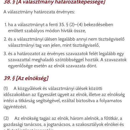
38. § [A választmány határozatképessége]
A választmány határozata érvényes:
ha a választmányt a fenti 35. § (2)–(4) bekezdéseiben
említett szabályos módon hívták össze,
és
a választmányi ülésen legalább annyi nem tisztségviselő
választmányi tag van jelen, mint tisztségviselő,
és
a határozatot az érvényes szavazatok felét legalább egy
szavazattal meghaladó szótöbbséggel hozták. A szavazatok
egyenlősége esetén az elnök szavazata dönt.
39. § [Az elnökség]
(1) A közgyűlések és választmányi ülések közötti
időszakokban az Egyesület ügyeit az elnök, illetve az elnökség
intézi a titkárság segítségével, ezáltal biztosítva a folyamatos
ügyintézést.
(2) Az elnökség tagjai: az elnök, három alelnök, a főtitkár, a
gazdasági tanácsos, a jogtanácsos, a szakosztályok elnökei és