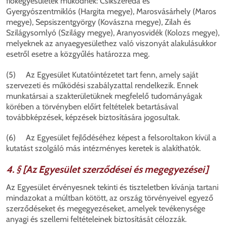
fiókegyesületek működnek: Csíkszereda és
Gyergyószentmiklós (Hargita megye), Marosvásárhely (Maros
megye), Sepsiszentgyörgy (Kovászna megye), Zilah és
Szilágysomlyó (Szilágy megye), Aranyosvidék (Kolozs megye),
melyeknek az anyaegyesülethez való viszonyát alakulásukkor
esetről esetre a közgyűlés határozza meg.
(5) Az Egyesület Kutatóintézetet tart fenn, amely saját
szervezeti és működési szabályzattal rendelkezik. Ennek
munkatársai a szakterületüknek megfelelő tudományágak
körében a törvényben előírt feltételek betartásával
továbbképzések, képzések biztosítására jogosultak.
(6) Az Egyesület fejlődéséhez képest a felsoroltakon kívül a
kutatást szolgáló más intézményes keretek is alakíthatók.
4. § [Az Egyesület szerződései és megegyezései]
Az Egyesület érvényesnek tekinti és tiszteletben kívánja tartani
mindazokat a múltban kötött, az ország törvényeivel egyező
szerződéseket és megegyezéseket, amelyek tevékenysége
anyagi és szellemi feltételeinek biztosítását célozzák.