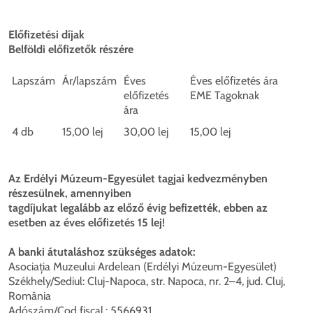
Előfizetési díjak
Belföldi előfizetők részére
Lapszám
Ár/lapszám
Éves
Éves előfizetés ára
előfizetés
EME Tagoknak
ára
4 db
15,00 lej
30,00 lej
15,00 lej
Az Erdélyi Múzeum-Egyesület tagjai kedvezményben
részesülnek, amennyiben
tagdíjukat legalább az előző évig befizették, ebben az
esetben az éves előfizetés 15 lej!
A banki átutaláshoz szükséges adatok:
Asociația Muzeului Ardelean (Erdélyi Múzeum-Egyesület)
Székhely/Sediul: Cluj-Napoca, str. Napoca, nr. 2–4, jud. Cluj,
România
Adószám/Cod fiscal.: 5566931