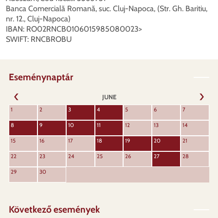
Banca Comercială Romană, suc. Cluj-Napoca, (Str. Gh. Baritiu,
nr. 12., Cluj-Napoca)
IBAN: RO02RNCB0106015985080023>
SWIFT: RNCBROBU
Eseménynaptár
JUNE
NEXT
1
2
3
4
5
6
7
PREVIOUS
8
9
10
11
12
13
14
15
16
17
18
19
20
21
22
23
24
25
26
27
28
29
30
Következő események