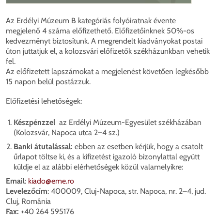
Az Erdélyi Múzeum B kategóriás folyóiratnak évente
megjelenő 4 száma előfizethető. Előfizetőinknek 50%-os
kedvezményt biztosítunk. A megrendelt kiadványokat postai
úton juttatjuk el, a kolozsvári előfizetők székházunkban vehetik
fel.
Az előfizetett lapszámokat a megjelenést követően legkésőbb
15 napon belül postázzuk.
Előfizetési lehetőségek:
Készpénzzel
az Erdélyi Múzeum-Egyesület székházában
(Kolozsvár, Napoca utca 2–4 sz.)
Banki átutalással:
ebben az esetben
kérjük, hogy a csatolt
űrlapot töltse ki, és a kifizetést igazoló bizonylattal együtt
küldje el az alábbi elérhetőségek közül valamelyikre:
Email
:
kiado@eme.ro
Levelezőcím
: 400009, Cluj-Napoca, str. Napoca, nr. 2–4, jud.
Cluj, România
Fax:
+40 264 595176