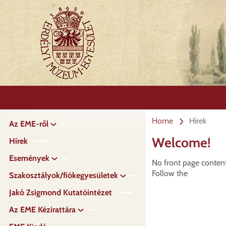
Skip
to
main
content
Home
Hírek
Az EME-ről
Fő
navigáció
Welcome!
Hírek
Események
No front page content
Follow the
Szakosztályok/fiókegyesületek
Jakó Zsigmond Kutatóintézet
Az EME Kézirattára