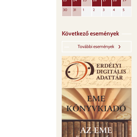
23
24
25
26
27
28
29
30
31
1
2
3
4
5
Következő események
További események