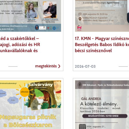
éd a szakértőkkel –
17. KMN - Magyar színészn
jogi, adózási és HR
Beszélgetés Babos Ildikó 
nkavállalóknak és
bécsi színésznővel
megtekintés
2026-07-03