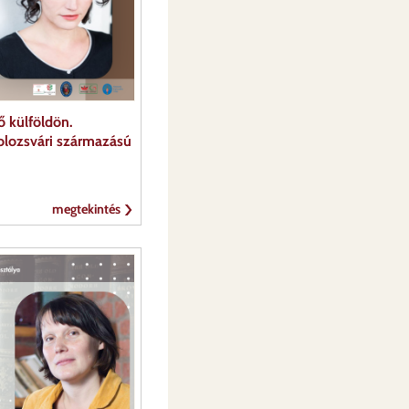
ő külföldön.
kolozsvári származású
megtekintés