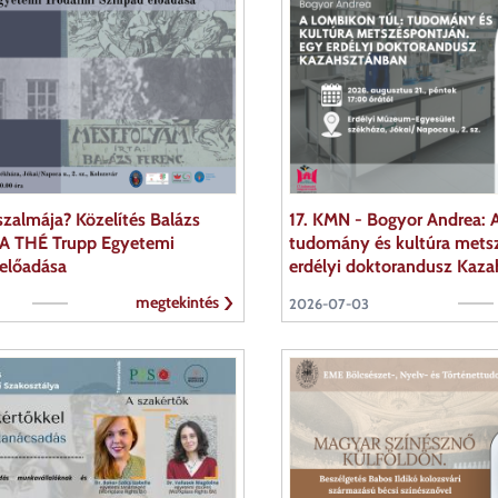
zalmája? Közelítés Balázs
17. KMN - Bogyor Andrea: A
. A THÉ Trupp Egyetemi
tudomány és kultúra mets
 előadása
erdélyi doktorandusz Kaz
megtekintés
2026-07-03