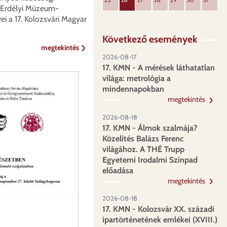
25
26
27
28
29
30
31
 Erdélyi Múzeum-
ei a 17. Kolozsvári Magyar
Következő események
megtekintés
2026-08-17
17. KMN - A mérések láthatatlan
világa: metrológia a
mindennapokban
megtekintés
2026-08-18
17. KMN - Álmok szalmája?
Közelítés Balázs Ferenc
világához. A THÉ Trupp
Egyetemi Irodalmi Színpad
előadása
megtekintés
2026-08-18
17. KMN - Kolozsvár XX. századi
ipartörténetének emlékei (XVIII.)