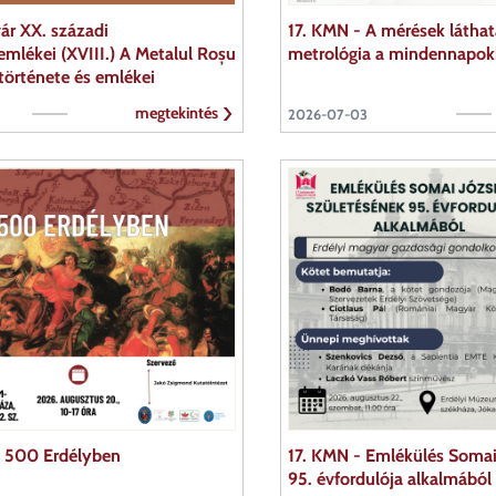
ár XX. századi
17. KMN - A mérések láthata
emlékei (XVIII.) A Metalul Roșu
metrológia a mindennapo
 története és emlékei
megtekintés
2026-07-03
s 500 Erdélyben
17. KMN - Emlékülés Somai
95. évfordulója alkalmából