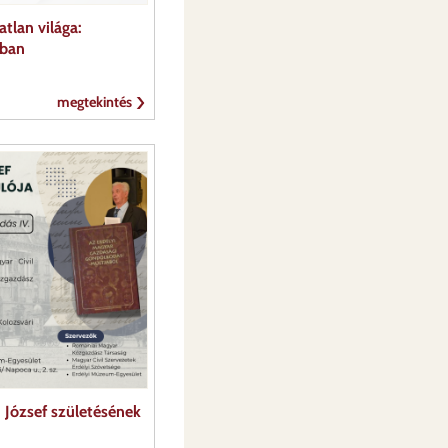
tlan világa:
kban
megtekintés
 József születésének