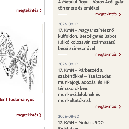
A Metalul Roșu - Vörös Acél gyár
története és emlékei
megtekintés
megtekintés
2026-08-19
17. KMN - Magyar színésznő
külföldön. Beszélgetés Babos
Ildikó kolozsvári származású
bécsi színésznővel
megtekintés
2026-08-19
17. KMN - Párbeszéd a
szakértőkkel – Tanácsadás
munkajogi, adózási és HR
témakörökben,
munkavállalóknak és
elent tudományos
munkáltatóknak
megtekintés
megtekintés
2026-08-20
17. KMN - Mohács 500
Erdélyben