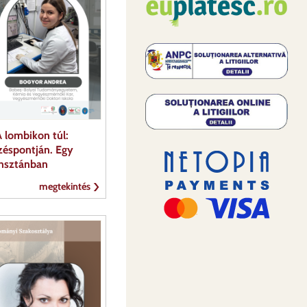
 lombikon túl:
zéspontján. Egy
ahsztánban
megtekintés