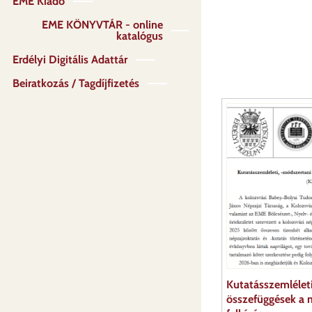
EME Kiadó
EME KÖNYVTÁR - online
katalógus
Erdélyi Digitális Adattár
Beiratkozás / Tagdíjfizetés
Kutatásszemléleti
összefüggések a