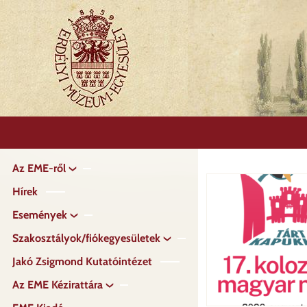
Ugrás
a
tartalomra
Az EME-ről
Fő
navigáció
Hírek
Események
Szakosztályok/fiókegyesületek
Jakó Zsigmond Kutatóintézet
Az EME Kézirattára