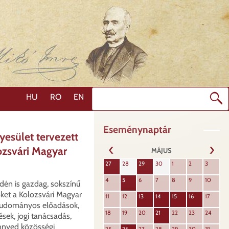
Keresés
HU
RO
EN
Eseménynaptár
esület tervezett
ozsvári Magyar
MÁJUS
KÖVET
27
28
29
30
1
2
3
ELŐZŐ
4
5
6
7
8
9
10
dén is gazdag, sokszínű
ket a Kolozsvári Magyar
11
12
13
14
15
16
17
 tudományos előadások,
18
19
20
21
22
23
24
ések, jogi tanácsadás,
nnyed közösségi