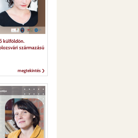
ő külföldön.
kolozsvári származású
megtekintés