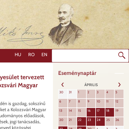
Keresés
HU
RO
EN
Eseménynaptár
esület tervezett
ozsvári Magyar
ÁPRILIS
KÖVET
30
31
1
2
3
4
5
ELŐZŐ
6
7
8
9
10
11
12
dén is gazdag, sokszínű
ket a Kolozsvári Magyar
13
14
15
16
17
18
19
 tudományos előadások,
20
21
22
23
24
25
26
ések, jogi tanácsadás,
nnyed közösségi