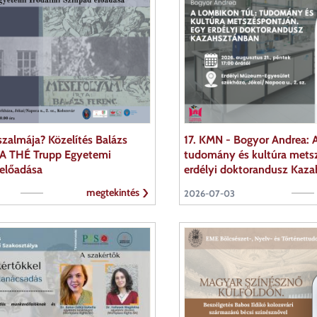
zalmája? Közelítés Balázs
17. KMN - Bogyor Andrea: A
. A THÉ Trupp Egyetemi
tudomány és kultúra mets
 előadása
erdélyi doktorandusz Kaz
megtekintés
2026-07-03