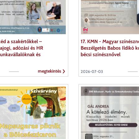
éd a szakértőkkel –
17. KMN - Magyar színészn
jogi, adózási és HR
Beszélgetés Babos Ildikó 
nkavállalóknak és
bécsi színésznővel
megtekintés
2026-07-03