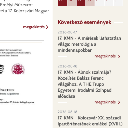
27
28
29
30
1
2
3
 Erdélyi Múzeum-
ei a 17. Kolozsvári Magyar
Következő események
megtekintés
2026-08-17
17. KMN - A mérések láthatatlan
világa: metrológia a
mindennapokban
megtekintés
2026-08-18
17. KMN - Álmok szalmája?
Közelítés Balázs Ferenc
világához. A THÉ Trupp
Egyetemi Irodalmi Színpad
előadása
megtekintés
2026-08-18
17. KMN - Kolozsvár XX. századi
ipartörténetének emlékei (XVIII.)