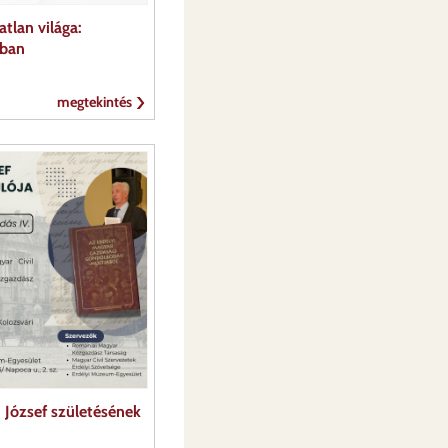
tlan világa:
kban
megtekintés
 József születésének