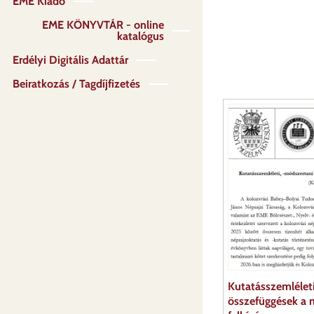
EME Kiadó
EME KÖNYVTÁR - online
katalógus
Erdélyi Digitális Adattár
Beiratkozás / Tagdíjfizetés
Kutatásszemléleti
összefüggések a