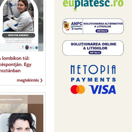
 lombikon túl:
zéspontján. Egy
ahsztánban
megtekintés