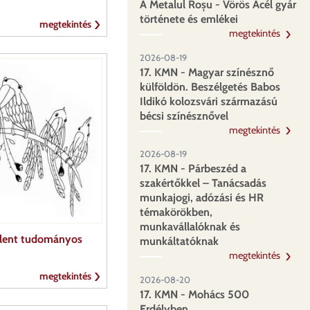
A Metalul Roșu - Vörös Acél gyár
története és emlékei
megtekintés
megtekintés
2026-08-19
17. KMN - Magyar színésznő
külföldön. Beszélgetés Babos
Ildikó kolozsvári származású
bécsi színésznővel
megtekintés
2026-08-19
17. KMN - Párbeszéd a
szakértőkkel – Tanácsadás
munkajogi, adózási és HR
témakörökben,
munkavállalóknak és
elent tudományos
munkáltatóknak
megtekintés
megtekintés
2026-08-20
17. KMN - Mohács 500
Erdélyben