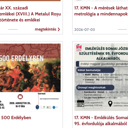
ár XX. századi
17. KMN - A mérések láthata
emlékei (XVIII.) A Metalul Roșu
metrológia a mindennapo
 története és emlékei
megtekintés
2026-07-03
s 500 Erdélyben
17. KMN - Emlékülés Somai
95. évfordulója alkalmából