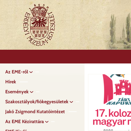
Ugrás
a
tartalomra
Az EME-ről
Fő
navigáció
Hírek
Események
Szakosztályok/fiókegyesületek
Jakó Zsigmond Kutatóintézet
Az EME Kézirattára